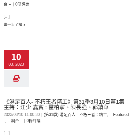
台 --
|
0條評論
[...]
進一步了解
10
03, 2023
《港足百人- 不朽王者精工》第31季3月10日第1集
主持：江少 嘉賓 : 霍柏寧、陳長強、郭鎮華
2023/03/10 11:00:30
|
(第31季) 港足百人 - 不朽王者：精工
,
-- Featured -
-
,
-- 網台 --
|
0條評論
[...]