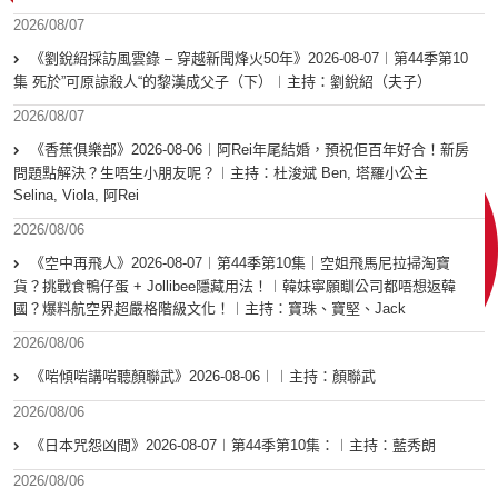
2026/08/07
《劉銳紹採訪風雲錄 – 穿越新聞烽火50年》2026-08-07︱第44季第10
集 死於”可原諒殺人“的黎漢成父子（下）︱主持：劉銳紹（夫子）
2026/08/07
《香蕉俱樂部》2026-08-06︱阿Rei年尾結婚，預祝佢百年好合！新房
問題點解決？生唔生小朋友呢？︱主持：杜浚斌 Ben, 塔羅小公主
Selina, Viola, 阿Rei
2026/08/06
《空中再飛人》2026-08-07︱第44季第10集｜空姐飛馬尼拉掃淘寶
貨？挑戰食鴨仔蛋 + Jollibee隱藏用法！︱韓妹寧願瞓公司都唔想返韓
國？爆料航空界超嚴格階級文化！︱主持：寶珠、寶堅、Jack
2026/08/06
《啱傾啱講啱聽顏聯武》2026-08-06︱︱主持：顏聯武
2026/08/06
《日本咒怨凶間》2026-08-07︱第44季第10集：︱主持：藍秀朗
2026/08/06