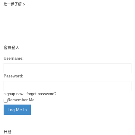
進一步了解
會員登入
Username:
Password:
signup now
|
forgot password?
Remember Me
日曆