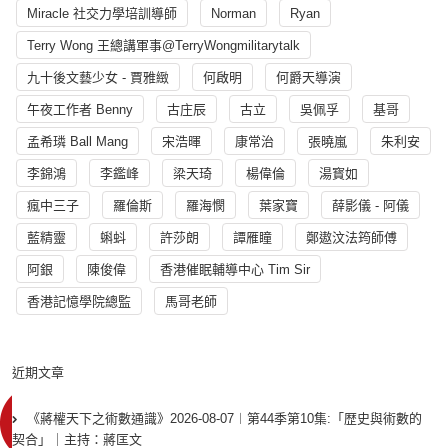
Miracle 社交力學培訓導師
Norman
Ryan
Terry Wong 王總講軍事@TerryWongmilitarytalk
九十後文藝少女 - 賈雅緻
何啟明
何爵天導演
午夜工作者 Benny
古庄辰
古立
吳佩孚
基哥
孟希璘 Ball Mang
宋浩暉
康常治
張曉嵐
朱利安
李錦鴻
李鑑峰
梁天琦
楊偉倫
湯寳如
瘋中三子
羅倫斯
羅海憫
葉家寶
薛影儀 - 阿儀
藍精靈
蝌蚪
許莎朗
譚雁瞳
鄭遨汶法筠師傅
阿銀
陳俊偉
香港催眠輔導中心 Tim Sir
香港記憶學院總監
馬哥老師
近期文章
《蔣權天下之術數通識》2026-08-07︱第44季第10集:「歴史與術數的
契合」｜主持：蔣匡文