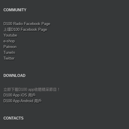
COMMUNITY
D100 Radio Facebook Page
上環D100 Facebook Page
Youtube
e-shop
Patreon
TuneIn
Twitter
DOWNLOAD
立即下載D100 app收聽精采節目！
D100 App iOS 用戶
D100 App Android 用戶
CONTACTS