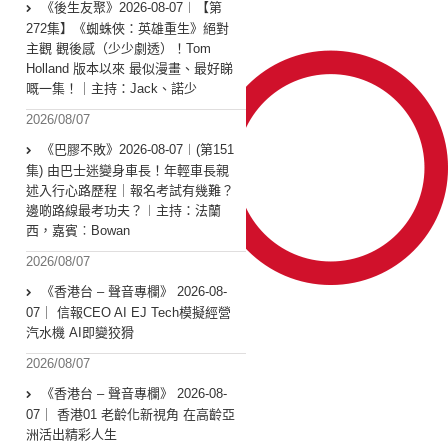
《後生友聚》2026-08-07︱【第
272集】《蜘蛛俠：英雄重生》絕對
主觀 觀後感（少少劇透）！Tom
Holland 版本以來 最似漫畫、最好睇
嘅一集！｜主持：Jack、諾少
2026/08/07
《巴膠不敗》2026-08-07︱(第151
集) 由巴士迷變身車長！年輕車長親
述入行心路歷程｜報名考試有幾難？
邊啲路線最考功夫？︱主持：法蘭
西，嘉賓︰Bowan
2026/08/07
《香港台 – 聲音專欄》 2026-08-
07｜ 信報CEO AI EJ Tech模擬經營
汽水機 AI即變狡猾
2026/08/07
《香港台 – 聲音專欄》 2026-08-
07｜ 香港01 老齡化新視角 在高齡亞
洲活出精彩人生