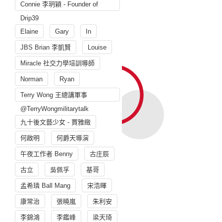
Connie 李玥穎 - Founder of
Drip39
Elaine
Gary
In
JBS Brian 李凱賢
Louise
Miracle 社交力學培訓導師
Norman
Ryan
Terry Wong 王總講軍事
@TerryWongmilitarytalk
九十後文藝少女 - 賈雅緻
何啟明
何爵天導演
午夜工作者 Benny
古庄辰
古立
吳佩孚
基哥
孟希璘 Ball Mang
宋浩暉
康常治
張曉嵐
朱利安
李錦鴻
李鑑峰
梁天琦