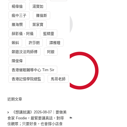
楊偉倫
湯寳如
瘋中三子
羅倫斯
羅海憫
葉家寶
薛影儀 - 阿儀
藍精靈
蝌蚪
許莎朗
譚雁瞳
鄭遨汶法筠師傅
阿銀
陳俊偉
香港催眠輔導中心 Tim Sir
香港記憶學院總監
馬哥老師
近期文章
《想講就講》2026-08-07｜要做美
食家 Foodie，最緊要講真話，對得
住觀眾；只要好食，也會撐小店食