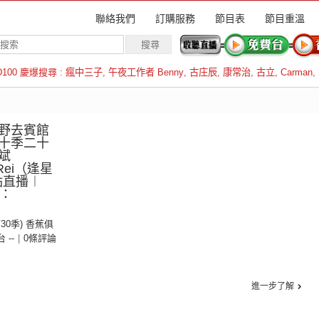
聯絡我們
訂購服務
節目表
節目重溫
D100 慶爆搜尋 :
瘋中三子
,
午夜工作者 Benny
,
古庄辰
,
康常治
,
古立
,
Carman
,
羅倫斯
野去賓館
十季二十
斌
Rei（逢星
點直播︱
線：
第30季) 香蕉俱
台 --
|
0條評論
進一步了解