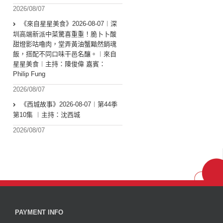
2026/08/07
《來自星星美食》2026-08-07︱深
圳高端新派中菜驚喜重重！脆卜卜酸
甜燈影咕嚕肉，堂弄黃油蟹黯然銷魂
飯，搭配不同口味干邑名釀。︱來自
星星美食︱主持：陳俊偉 嘉賓：
Philip Fung
2026/08/07
《西城故事》2026-08-07︱第44季
第10集 ︱主持：沈西城
2026/08/07
PAYMENT INFO