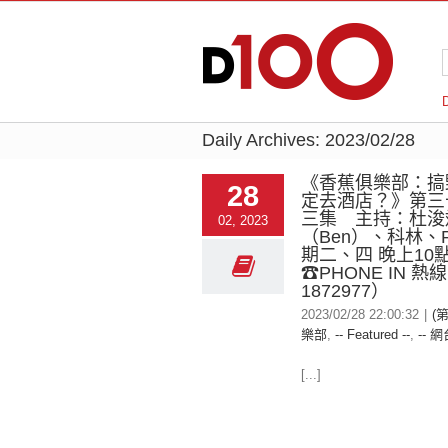
Daily Archives:
2023/02/28
《香蕉俱樂部：搞
28
定去酒店？》第三
三集 主持：杜浚
02, 2023
（Ben）、科林、
期二、四 晚上10
☎PHONE IN 熱
1872977）
2023/02/28 22:00:32
|
(
樂部
,
-- Featured --
,
-- 網
[...]