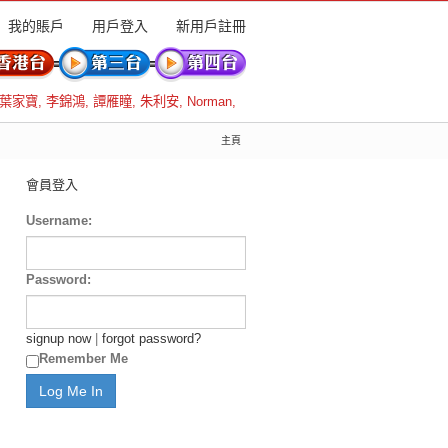
我的賬戶
用戶登入
新用戶註冊
葉家寶
,
李錦鴻
,
譚雁瞳
,
朱利安
,
Norman
,
主頁
會員登入
Username:
Password:
signup now
|
forgot password?
Remember Me