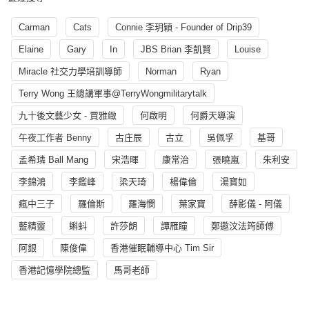
Carman
Cats
Connie 李玥穎 - Founder of Drip39
Elaine
Gary
In
JBS Brian 李凱賢
Louise
Miracle 社交力學培訓導師
Norman
Ryan
Terry Wong 王總講軍事@TerryWongmilitarytalk
九十後文藝少女 - 賈雅緻
何啟明
何爵天導演
午夜工作者 Benny
古庄辰
古立
吳佩孚
基哥
孟希璘 Ball Mang
宋浩暉
康常治
張曉嵐
朱利安
李錦鴻
李鑑峰
梁天琦
楊偉倫
湯寳如
瘋中三子
羅倫斯
羅海憫
葉家寶
薛影儀 - 阿儀
藍精靈
蝌蚪
許莎朗
譚雁瞳
鄭遨汶法筠師傅
阿銀
陳俊偉
香港催眠輔導中心 Tim Sir
香港記憶學院總監
馬哥老師