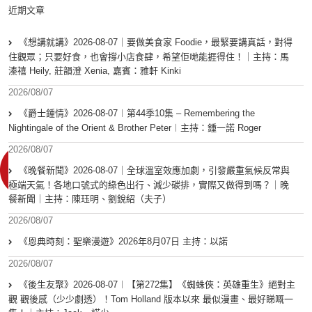
近期文章
《想講就講》2026-08-07｜要做美食家 Foodie，最緊要講真話，對得
住觀眾；只要好食，也會撐小店食肆，希望佢哋能捱得住！｜主持：馬
溱禧 Heily, 莊韻澄 Xenia, 嘉賓：雅軒 Kinki
2026/08/07
《爵士鍾情》2026-08-07︱第44季10集 – Remembering the
Nightingale of the Orient & Brother Peter︱主持：鍾一諾 Roger
2026/08/07
《晚餐新聞》2026-08-07｜全球溫室效應加劇，引發嚴重氣候反常與
極端天氣！各地口號式的綠色出行、減少碳排，實際又做得到嗎？｜晚
餐新聞｜主持：陳珏明、劉銳紹（夫子）
2026/08/07
《恩典時刻：聖樂漫遊》2026年8月07日 主持：以諾
2026/08/07
《後生友聚》2026-08-07︱【第272集】《蜘蛛俠：英雄重生》絕對主
觀 觀後感（少少劇透）！Tom Holland 版本以來 最似漫畫、最好睇嘅一