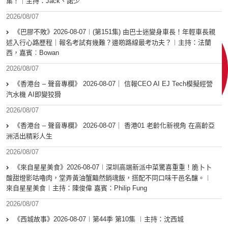
集！｜主持：Jack、諾少
2026/08/07
《巴膠不敗》2026-08-07︱(第151集) 由巴士迷變身車長！年輕車長親
述入行心路歷程｜報名考試有幾難？邊啲路線最考功夫？︱主持：法蘭
西，嘉賓︰Bowan
2026/08/07
《香港台 – 聲音專欄》 2026-08-07｜ 信報CEO AI EJ Tech模擬經營
汽水機 AI即變狡猾
2026/08/07
《香港台 – 聲音專欄》 2026-08-07｜ 香港01 老齡化新視角 在高齡亞
洲活出精彩人生
2026/08/07
《來自星星美食》2026-08-07︱深圳高端新派中菜驚喜重重！脆卜卜
酸甜燈影咕嚕肉，堂弄黃油蟹黯然銷魂飯，搭配不同口味干邑名釀。︱
來自星星美食︱主持：陳俊偉 嘉賓：Philip Fung
2026/08/07
《西城故事》2026-08-07︱第44季 第10集 ︱主持：沈西城