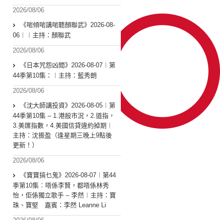
2026/08/06
《啱傾啱講啱聽顏聯武》2026-08-
06︱︱主持：顏聯武
2026/08/06
《日本咒怨凶間》2026-08-07︱第
44季第10集：︱主持：藍秀朗
2026/08/06
《沈大師講投資》2026-08-05︱第
44季第10集 – 1.港股市況，2.道指，
3.美匯指數，4.美國信貸違約掉期︱
主持：沈振盈（逢星期三晚上9點後
更新！）
2026/08/06
《寶寶搞乜鬼》2026-08-07︱第44
季第10集︰唔係李賢，都唔係林秀
怡，佢係獨立歌手 – 李然︱主持：寶
珠、寶堅 嘉賓：李然 Leanne Li