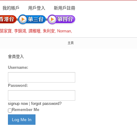
我的賬戶
用戶登入
新用戶註冊
葉家寶
,
李錦鴻
,
譚雁瞳
,
朱利安
,
Norman
,
主頁
會員登入
Username:
Password:
signup now
|
forgot password?
Remember Me