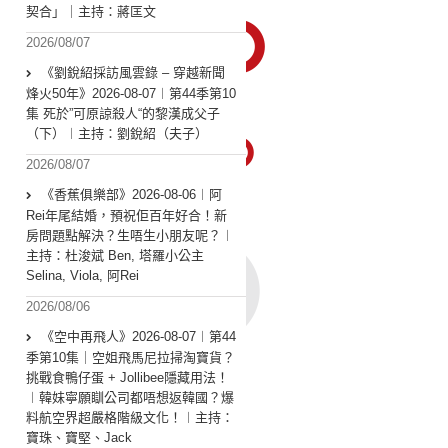
契合」｜主持：蔣匡文
2026/08/07
《劉銳紹採訪風雲錄 – 穿越新聞
烽火50年》2026-08-07︱第44季第10
集 死於”可原諒殺人“的黎漢成父子
（下）︱主持：劉銳紹（夫子）
2026/08/07
《香蕉俱樂部》2026-08-06︱阿
Rei年尾結婚，預祝佢百年好合！新
房問題點解決？生唔生小朋友呢？︱
主持：杜浚斌 Ben, 塔羅小公主
Selina, Viola, 阿Rei
2026/08/06
《空中再飛人》2026-08-07︱第44
季第10集｜空姐飛馬尼拉掃淘寶貨？
挑戰食鴨仔蛋 + Jollibee隱藏用法！
︱韓妹寧願瞓公司都唔想返韓國？爆
料航空界超嚴格階級文化！︱主持：
寶珠、寶堅、Jack