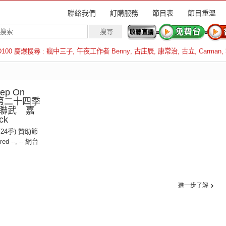
聯絡我們
訂購服務
節目表
節目重溫
D100 慶爆搜尋 :
瘋中三子
,
午夜工作者 Benny
,
古庄辰
,
康常治
,
古立
,
Carman
,
羅倫斯
ep On
》第二十四季
聯武 嘉
ck
第24季) 贊助節
red --
,
-- 網台
進一步了解