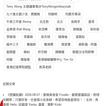
Terry Wong 王總講軍事@TerryWongmilitarytalk
九十後文藝少女 - 賈雅緻
何啟明
何爵天導演
午夜工作者 Benny
古庄辰
古立
吳佩孚
基哥
孟希璘 Ball Mang
宋浩暉
康常治
張曉嵐
朱利安
李錦鴻
李鑑峰
梁天琦
楊偉倫
湯寳如
瘋中三子
羅倫斯
羅海憫
葉家寶
薛影儀 - 阿儀
藍精靈
蝌蚪
許莎朗
譚雁瞳
鄭遨汶法筠師傅
阿銀
陳俊偉
香港催眠輔導中心 Tim Sir
香港記憶學院總監
馬哥老師
近期文章
《想講就講》2026-08-07｜要做美食家 Foodie，最緊要講真話，對得
住觀眾；只要好食，也會撐小店食肆，希望佢哋能捱得住！｜主持：馬
溱禧 Heily, 莊韻澄 Xenia, 嘉賓：雅軒 Kinki