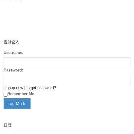
會員登入
Username:
Password:
signup now
|
forgot password?
Remember Me
日曆