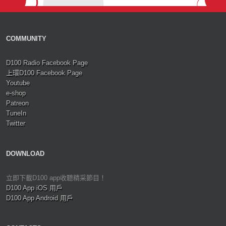
COMMUNITY
D100 Radio Facebook Page
上環D100 Facebook Page
Youtube
e-shop
Patreon
TuneIn
Twitter
DOWNLOAD
立即下載D100 app收聽精采節目！
D100 App iOS 用戶
D100 App Android 用戶