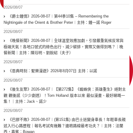
2026/08/07
《爵士鍾情》2026-08-07︱第44季10集 – Remembering the
Nightingale of the Orient & Brother Peter︱主持：鍾一諾 Roger
2026/08/07
《晚餐新聞》2026-08-07｜全球溫室效應加劇，引發嚴重氣候反常與
極端天氣！各地口號式的綠色出行、減少碳排，實際又做得到嗎？｜晚
餐新聞｜主持：陳珏明、劉銳紹（夫子）
2026/08/07
《恩典時刻：聖樂漫遊》2026年8月07日 主持：以諾
2026/08/07
《後生友聚》2026-08-07︱【第272集】《蜘蛛俠：英雄重生》絕對主
觀 觀後感（少少劇透）！Tom Holland 版本以來 最似漫畫、最好睇嘅一
集！｜主持：Jack、諾少
2026/08/07
《巴膠不敗》2026-08-07︱(第151集) 由巴士迷變身車長！年輕車長親
述入行心路歷程｜報名考試有幾難？邊啲路線最考功夫？︱主持：法蘭
西，嘉賓︰Bowan