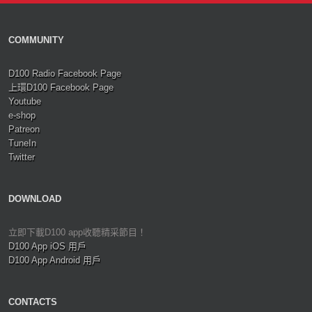
COMMUNITY
D100 Radio Facebook Page
上環D100 Facebook Page
Youtube
e-shop
Patreon
TuneIn
Twitter
DOWNLOAD
立即下載D100 app收聽精采節目！
D100 App iOS 用戶
D100 App Android 用戶
CONTACTS