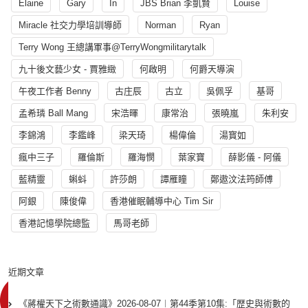
Elaine
Gary
In
JBS Brian 李凱賢
Louise
Miracle 社交力學培訓導師
Norman
Ryan
Terry Wong 王總講軍事@TerryWongmilitarytalk
九十後文藝少女 - 賈雅緻
何啟明
何爵天導演
午夜工作者 Benny
古庄辰
古立
吳佩孚
基哥
孟希璘 Ball Mang
宋浩暉
康常治
張曉嵐
朱利安
李錦鴻
李鑑峰
梁天琦
楊偉倫
湯寳如
瘋中三子
羅倫斯
羅海憫
葉家寶
薛影儀 - 阿儀
藍精靈
蝌蚪
許莎朗
譚雁瞳
鄭遨汶法筠師傅
阿銀
陳俊偉
香港催眠輔導中心 Tim Sir
香港記憶學院總監
馬哥老師
近期文章
《蔣權天下之術數通識》2026-08-07︱第44季第10集:「歴史與術數的