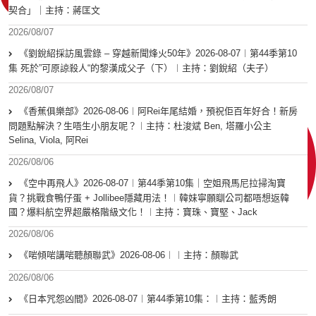
契合」｜主持：蔣匡文
2026/08/07
《劉銳紹採訪風雲錄 – 穿越新聞烽火50年》2026-08-07︱第44季第10
集 死於”可原諒殺人“的黎漢成父子（下）︱主持：劉銳紹（夫子）
2026/08/07
《香蕉俱樂部》2026-08-06︱阿Rei年尾結婚，預祝佢百年好合！新房
問題點解決？生唔生小朋友呢？︱主持：杜浚斌 Ben, 塔羅小公主
Selina, Viola, 阿Rei
2026/08/06
《空中再飛人》2026-08-07︱第44季第10集｜空姐飛馬尼拉掃淘寶
貨？挑戰食鴨仔蛋 + Jollibee隱藏用法！︱韓妹寧願瞓公司都唔想返韓
國？爆料航空界超嚴格階級文化！︱主持：寶珠、寶堅、Jack
2026/08/06
《啱傾啱講啱聽顏聯武》2026-08-06︱︱主持：顏聯武
2026/08/06
《日本咒怨凶間》2026-08-07︱第44季第10集：︱主持：藍秀朗