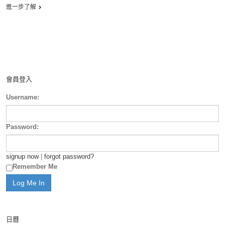
進一步了解
會員登入
Username:
Password:
signup now
|
forgot password?
Remember Me
日曆