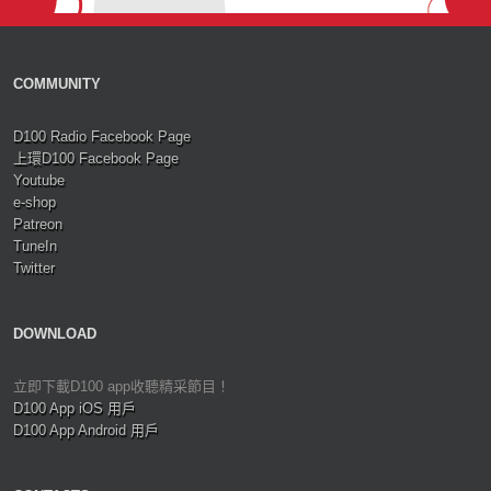
COMMUNITY
D100 Radio Facebook Page
上環D100 Facebook Page
Youtube
e-shop
Patreon
TuneIn
Twitter
DOWNLOAD
立即下載D100 app收聽精采節目！
D100 App iOS 用戶
D100 App Android 用戶