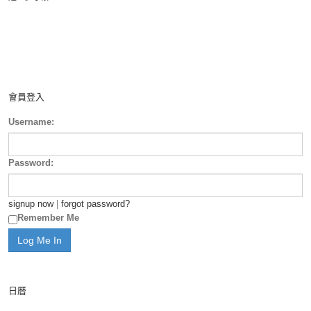
會員登入
Username:
Password:
signup now
|
forgot password?
Remember Me
日曆