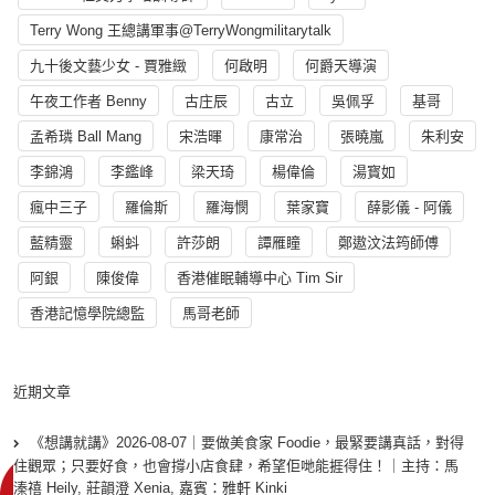
Terry Wong 王總講軍事@TerryWongmilitarytalk
九十後文藝少女 - 賈雅緻
何啟明
何爵天導演
午夜工作者 Benny
古庄辰
古立
吳佩孚
基哥
孟希璘 Ball Mang
宋浩暉
康常治
張曉嵐
朱利安
李錦鴻
李鑑峰
梁天琦
楊偉倫
湯寳如
瘋中三子
羅倫斯
羅海憫
葉家寶
薛影儀 - 阿儀
藍精靈
蝌蚪
許莎朗
譚雁瞳
鄭遨汶法筠師傅
阿銀
陳俊偉
香港催眠輔導中心 Tim Sir
香港記憶學院總監
馬哥老師
近期文章
《想講就講》2026-08-07｜要做美食家 Foodie，最緊要講真話，對得
住觀眾；只要好食，也會撐小店食肆，希望佢哋能捱得住！｜主持：馬
溱禧 Heily, 莊韻澄 Xenia, 嘉賓：雅軒 Kinki