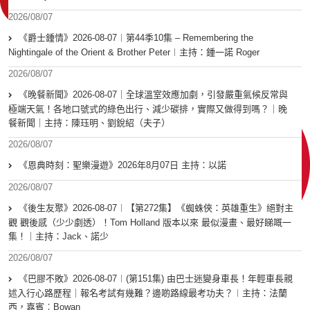
2026/08/07
《爵士鍾情》2026-08-07︱第44季10集 – Remembering the
Nightingale of the Orient & Brother Peter︱主持：鍾一諾 Roger
2026/08/07
《晚餐新聞》2026-08-07｜全球溫室效應加劇，引發嚴重氣候反常與
極端天氣！各地口號式的綠色出行、減少碳排，實際又做得到嗎？｜晚
餐新聞｜主持：陳珏明、劉銳紹（夫子）
2026/08/07
《恩典時刻：聖樂漫遊》2026年8月07日 主持：以諾
2026/08/07
《後生友聚》2026-08-07︱【第272集】《蜘蛛俠：英雄重生》絕對主
觀 觀後感（少少劇透）！Tom Holland 版本以來 最似漫畫、最好睇嘅一
集！｜主持：Jack、諾少
2026/08/07
《巴膠不敗》2026-08-07︱(第151集) 由巴士迷變身車長！年輕車長親
述入行心路歷程｜報名考試有幾難？邊啲路線最考功夫？︱主持：法蘭
西，嘉賓︰Bowan