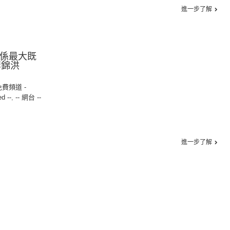
進一步了解
國係最大既
李錦洪
免費頻道 -
ed --
,
-- 網台 --
進一步了解