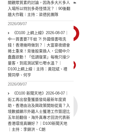
關觀眾質素的討論，因為多大片多人
入場所以特別多奇怪情況？︱90後翻
牆大作戰︱主持：梁德民團隊
2026/08/07
《D100 上綱上線》2026-08-07｜
中一買書要7千蚊 ?! 外國借書唔洗
錢！香港幾時做到？｜大富豪夜總會
捲土重來！背後股東換人，公關中介
蠢蠢欲動！「低調復業」每晚只接少
量客，到底測試緊乜嘢水溫？｜
D100上綱上線︱主持：黃冠斌、禮
賢同學、何亨
2026/08/07
《D100 新聞天地》2026-08-07｜
街工再出發重獲藝發局最新年度資
助，香港由治及興政策開始從寬？入
境數據顯示外籍人士獲港工作簽證比
五年前翻倍，海外真專才回流代表新
香港環境真轉好？｜D100新聞天地
｜主持：李錦洪、C朗