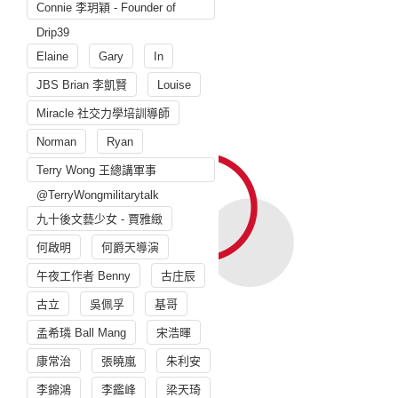
Connie 李玥穎 - Founder of
Drip39
Elaine
Gary
In
JBS Brian 李凱賢
Louise
Miracle 社交力學培訓導師
Norman
Ryan
Terry Wong 王總講軍事
@TerryWongmilitarytalk
九十後文藝少女 - 賈雅緻
何啟明
何爵天導演
午夜工作者 Benny
古庄辰
古立
吳佩孚
基哥
孟希璘 Ball Mang
宋浩暉
康常治
張曉嵐
朱利安
李錦鴻
李鑑峰
梁天琦