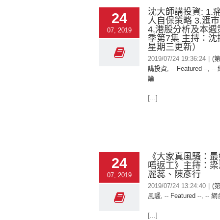
沈大師講投資: 1.痛
24
人自保策略 3.滙
4.港股分析及本週策
07, 2019
季第7集 主持：
星期三更新）
2019/07/24 19:36:24
|
(
講投資
,
-- Featured --
,
--
論
[...]
《大家真風騷：最
24
唔返工》主持：梁
麗蕊、陳彥行
07, 2019
2019/07/24 13:24:40
|
(
風騷
,
-- Featured --
,
-- 網
[...]