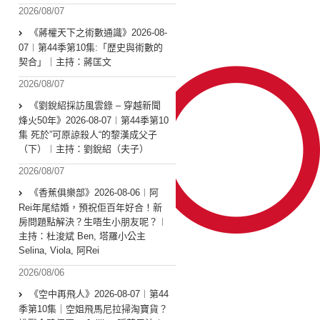
2026/08/07
《蔣權天下之術數通識》2026-08-
07︱第44季第10集:「歴史與術數的
契合」｜主持：蔣匡文
2026/08/07
《劉銳紹採訪風雲錄 – 穿越新聞
烽火50年》2026-08-07︱第44季第10
集 死於”可原諒殺人“的黎漢成父子
（下）︱主持：劉銳紹（夫子）
2026/08/07
《香蕉俱樂部》2026-08-06︱阿
Rei年尾結婚，預祝佢百年好合！新
房問題點解決？生唔生小朋友呢？︱
主持：杜浚斌 Ben, 塔羅小公主
Selina, Viola, 阿Rei
2026/08/06
《空中再飛人》2026-08-07︱第44
季第10集｜空姐飛馬尼拉掃淘寶貨？