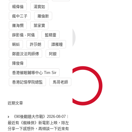
楊偉倫
湯寳如
瘋中三子
羅倫斯
羅海憫
葉家寶
薛影儀 - 阿儀
藍精靈
蝌蚪
許莎朗
譚雁瞳
鄭遨汶法筠師傅
阿銀
陳俊偉
香港催眠輔導中心 Tim Sir
香港記憶學院總監
馬哥老師
近期文章
《90後翻牆大作戰》2026-08-07︱
最近有《蜘蛛俠》新電影上映，除左
分享一下感想外，再傾談一下近來有