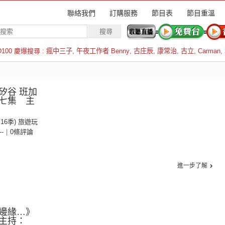
聯絡我們
訂購服務
節目表
節目重溫
D100 慶爆搜尋 :
瘋中三子
,
午夜工作者 Benny
,
古庄辰
,
康常治
,
古立
,
Carman
,
羅倫斯
矽谷 班加
七集 主
鍾
第16季) 旅遊玩
--
|
0條評論
進一步了解
邊緣…》
主持：