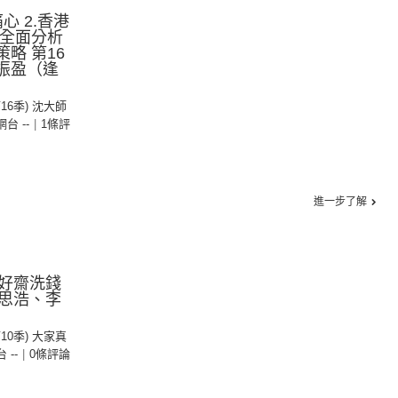
心 2.香港
市全面分析
略 第16
沈振盈（逢
第16季) 沈大師
 網台 --
|
1條評
進一步了解
好齋洗錢
思浩、李
第10季) 大家真
台 --
|
0條評論