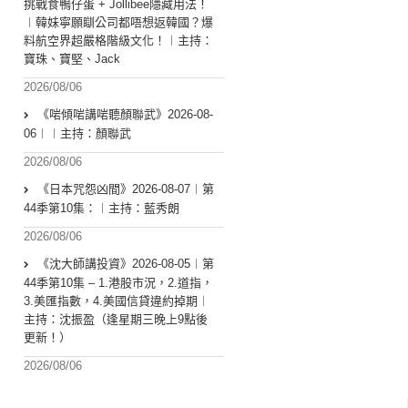
挑戰食鴨仔蛋 + Jollibee隱藏用法！
︱韓妹寧願瞓公司都唔想返韓國？爆
料航空界超嚴格階級文化！︱主持：
寶珠、寶堅、Jack
2026/08/06
《啱傾啱講啱聽顏聯武》2026-08-
06︱︱主持：顏聯武
2026/08/06
《日本咒怨凶間》2026-08-07︱第
44季第10集：︱主持：藍秀朗
2026/08/06
《沈大師講投資》2026-08-05︱第
44季第10集 – 1.港股市況，2.道指，
3.美匯指數，4.美國信貸違約掉期︱
主持：沈振盈（逢星期三晚上9點後
更新！）
2026/08/06