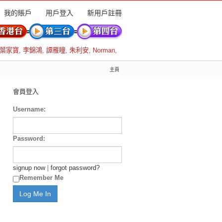
我的賬戶
用戶登入
新用戶註冊
葉家寶
,
李錦鴻
,
譚雁瞳
,
朱利安
,
Norman
,
主頁
會員登入
Username:
Password:
signup now
|
forgot password?
Remember Me