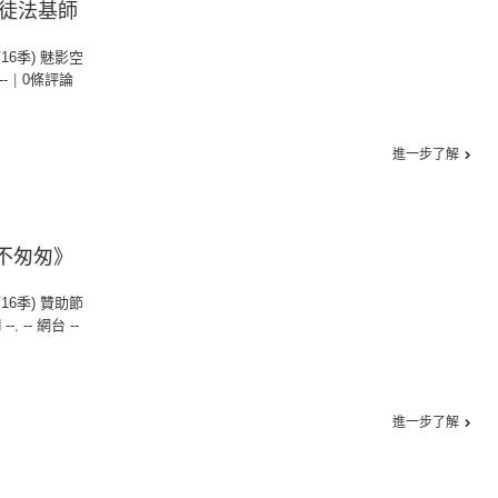
司徒法基師
第16季) 魅影空
--
|
0條評論
進一步了解
匆不匆匆》
第16季) 贊助節
 --
,
-- 網台 --
進一步了解