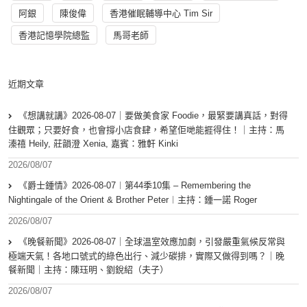
阿銀
陳俊偉
香港催眠輔導中心 Tim Sir
香港記憶學院總監
馬哥老師
近期文章
《想講就講》2026-08-07｜要做美食家 Foodie，最緊要講真話，對得
住觀眾；只要好食，也會撐小店食肆，希望佢哋能捱得住！｜主持：馬
溱禧 Heily, 莊韻澄 Xenia, 嘉賓：雅軒 Kinki
2026/08/07
《爵士鍾情》2026-08-07︱第44季10集 – Remembering the
Nightingale of the Orient & Brother Peter︱主持：鍾一諾 Roger
2026/08/07
《晚餐新聞》2026-08-07｜全球溫室效應加劇，引發嚴重氣候反常與
極端天氣！各地口號式的綠色出行、減少碳排，實際又做得到嗎？｜晚
餐新聞｜主持：陳珏明、劉銳紹（夫子）
2026/08/07