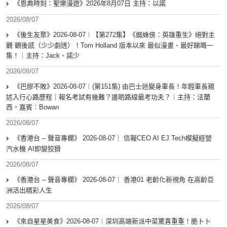
《恩典時刻：聖樂漫遊》2026年8月07日 主持：以諾
2026/08/07
《後生友聚》2026-08-07︱【第272集】《蜘蛛俠：英雄重生》絕對主
觀 觀後感（少少劇透）！Tom Holland 版本以來 最似漫畫、最好睇嘅一
集！｜主持：Jack、諾少
2026/08/07
《巴膠不敗》2026-08-07︱(第151集) 由巴士迷變身車長！年輕車長親
述入行心路歷程｜報名考試有幾難？邊啲路線最考功夫？︱主持：法蘭
西，嘉賓︰Bowan
2026/08/07
《香港台 – 聲音專欄》 2026-08-07｜ 信報CEO AI EJ Tech模擬經營
汽水機 AI即變狡猾
2026/08/07
《香港台 – 聲音專欄》 2026-08-07｜ 香港01 老齡化新視角 在高齡亞
洲活出精彩人生
2026/08/07
《來自星星美食》2026-08-07︱深圳高端新派中菜驚喜重重！脆卜卜