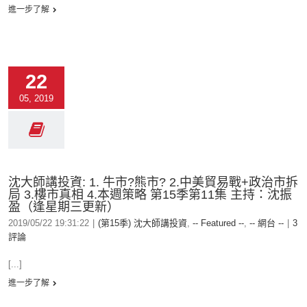
進一步了解
22
05, 2019
沈大師講投資: 1. 牛市?熊市? 2.中美貿易戰+政治市拆
局 3.樓市真相 4.本週策略 第15季第11集 主持：沈振
盈（逢星期三更新）
2019/05/22 19:31:22
|
(第15季) 沈大師講投資
,
-- Featured --
,
-- 網台 --
|
3
評論
[...]
進一步了解