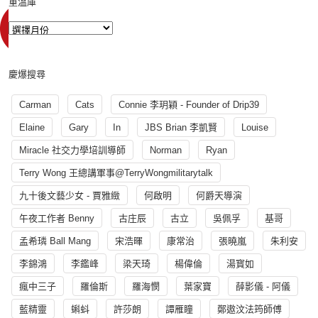
重溫庫
慶爆搜尋
Carman
Cats
Connie 李玥穎 - Founder of Drip39
Elaine
Gary
In
JBS Brian 李凱賢
Louise
Miracle 社交力學培訓導師
Norman
Ryan
Terry Wong 王總講軍事@TerryWongmilitarytalk
九十後文藝少女 - 賈雅緻
何啟明
何爵天導演
午夜工作者 Benny
古庄辰
古立
吳佩孚
基哥
孟希璘 Ball Mang
宋浩暉
康常治
張曉嵐
朱利安
李錦鴻
李鑑峰
梁天琦
楊偉倫
湯寳如
瘋中三子
羅倫斯
羅海憫
葉家寶
薛影儀 - 阿儀
藍精靈
蝌蚪
許莎朗
譚雁瞳
鄭遨汶法筠師傅