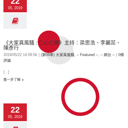
22
05, 2019
《大家真風騷 : 仁心仁術》主持：梁思浩、李麗蕊、
陳彥行
2019/05/22 14:09:56
|
(第09季) 大家真風騷
,
-- Featured --
,
-- 網台 --
|
0條
評論
[...]
進一步了解
22
05, 2019