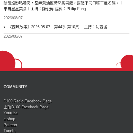
酸甜燈影咕嚕肉，堂弄黃油蟹黯然銷魂飯，搭配不同口味干邑名釀。︱
來自星星美食︱主持：陳俊偉 嘉賓：Philip Fung
2026/08/07
《西城故事》2026-08-07︱第44季 第10集 ︱主持：沈西城
2026/08/07
COMMUNITY
D100 Radio Facebook Page
上環D100 Facebook Page
Youtube
e-shop
Patreon
TuneIn