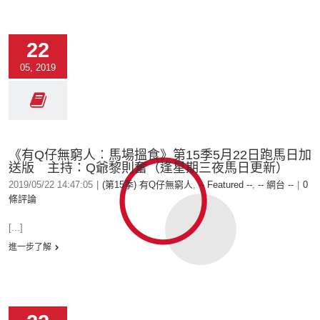
22
05, 2019
《有Q仔無窮人︰馬場搵食》第15季5月22日跑馬日加
送版 主持：Q爺黎則奮（逢星期三夜馬日更新）
2019/05/22 14:47:05
|
(第15季) 有Q仔無窮人
,
-- Featured --
,
-- 網台 --
|
0
條評論
[...]
進一步了解