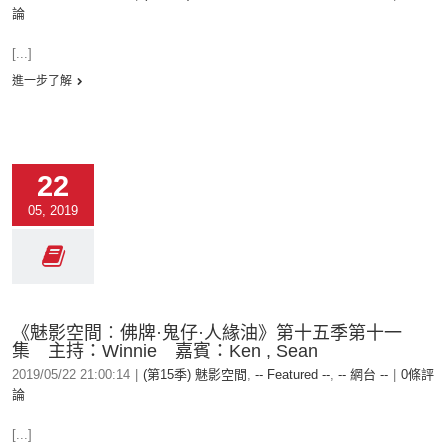
論
[...]
進一步了解
22
05, 2019
《魅影空間︰佛牌·鬼仔·人緣油》第十五季第十一
集 主持：Winnie 嘉賓：Ken , Sean
2019/05/22 21:00:14
|
(第15季) 魅影空間
,
-- Featured --
,
-- 網台 --
|
0條評
論
[...]