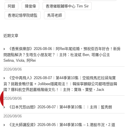
阿銀
陳俊偉
香港催眠輔導中心 Tim Sir
香港記憶學院總監
馬哥老師
近期文章
《香蕉俱樂部》2026-08-06︱阿Rei年尾結婚，預祝佢百年好合！新房
問題點解決？生唔生小朋友呢？︱主持：杜浚斌 Ben, 塔羅小公主
Selina, Viola, 阿Rei
2026/08/06
《空中再飛人》2026-08-07︱第44季第10集｜空姐飛馬尼拉掃淘寶
貨？挑戰食鴨仔蛋 + Jollibee隱藏用法！︱韓妹寧願瞓公司都唔想返韓
國？爆料航空界超嚴格階級文化！︱主持：寶珠、寶堅、Jack
2026/08/06
《日本咒怨凶間》2026-08-07︱第44季第10集：︱主持：藍秀朗
2026/08/06
《沈大師講投資》2026-08-05︱第44季第10集 – 1.港股市況，2.道