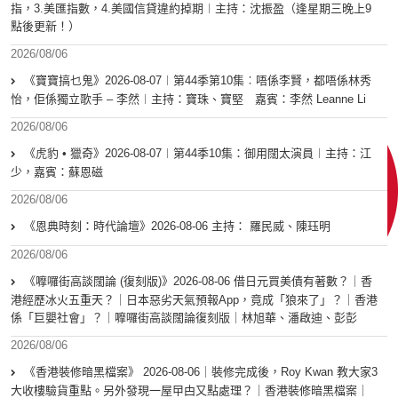
指，3.美匯指數，4.美國信貸違約掉期︱主持：沈振盈（逢星期三晚上9
點後更新！）
2026/08/06
《寶寶搞乜鬼》2026-08-07︱第44季第10集︰唔係李賢，都唔係林秀
怡，佢係獨立歌手 – 李然︱主持：寶珠、寶堅 嘉賓：李然 Leanne Li
2026/08/06
《虎豹 • 獵奇》2026-08-07︱第44季10集：御用闊太演員︱主持：江
少，嘉賓：蘇恩磁
2026/08/06
《恩典時刻：時代論壇》2026-08-06 主持： 羅民威、陳珏明
2026/08/06
《嚤囉街高談闊論 (復刻版)》2026-08-06 借日元買美債有著數？｜香
港經歷冰火五重天？｜日本惡劣天氣預報App，竟成「狼來了」？｜香港
係「巨嬰社會」？｜嚤囉街高談闊論復刻版｜林旭華、潘啟迪、彭彭
2026/08/06
《香港裝修暗黑檔案》 2026-08-06｜裝修完成後，Roy Kwan 教大家3
大收樓驗貨重點。另外發現一屋曱甴又點處理？｜香港裝修暗黑檔案｜