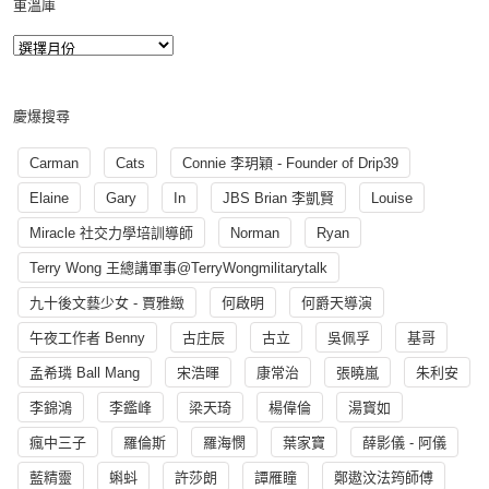
重溫庫
慶爆搜尋
Carman
Cats
Connie 李玥穎 - Founder of Drip39
Elaine
Gary
In
JBS Brian 李凱賢
Louise
Miracle 社交力學培訓導師
Norman
Ryan
Terry Wong 王總講軍事@TerryWongmilitarytalk
九十後文藝少女 - 賈雅緻
何啟明
何爵天導演
午夜工作者 Benny
古庄辰
古立
吳佩孚
基哥
孟希璘 Ball Mang
宋浩暉
康常治
張曉嵐
朱利安
李錦鴻
李鑑峰
梁天琦
楊偉倫
湯寳如
瘋中三子
羅倫斯
羅海憫
葉家寶
薛影儀 - 阿儀
藍精靈
蝌蚪
許莎朗
譚雁瞳
鄭遨汶法筠師傅