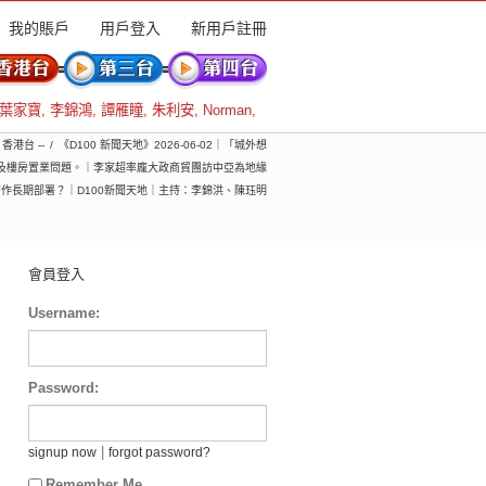
我的賬戶
用戶登入
新用戶註冊
葉家寶
,
李錦鴻
,
譚雁瞳
,
朱利安
,
Norman
,
- 香港台 --
《D100 新聞天地》2026-06-02｜「城外想
及樓房置業問題。｜李家超率龐大政商貿團訪中亞為地緣
作長期部署？｜D100新聞天地｜主持：李錦洪、陳珏明
會員登入
Username:
Password:
|
signup now
forgot password?
Remember Me