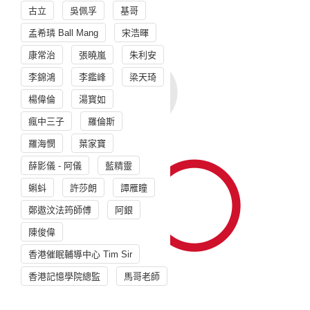
古立
吳佩孚
基哥
孟希璘 Ball Mang
宋浩暉
康常治
張曉嵐
朱利安
李錦鴻
李鑑峰
梁天琦
楊偉倫
湯寳如
瘋中三子
羅倫斯
羅海憫
葉家寶
薛影儀 - 阿儀
藍精靈
蝌蚪
許莎朗
譚雁瞳
鄭遨汶法筠師傅
阿銀
陳俊偉
香港催眠輔導中心 Tim Sir
香港記憶學院總監
馬哥老師