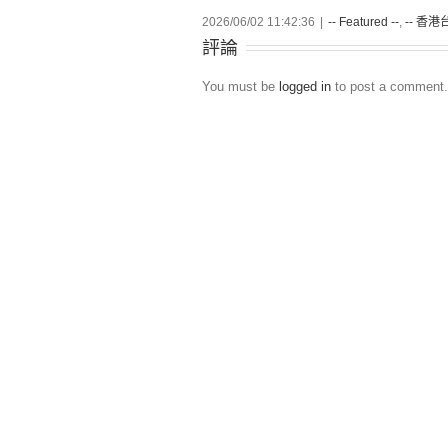
2026/06/02 11:42:36
|
-- Featured --
,
-- 香港台
評論
You must be
logged in
to post a comment.