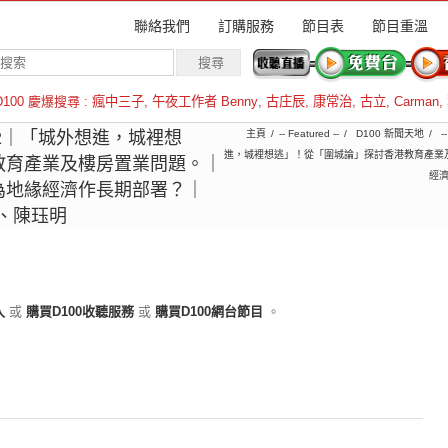
聯絡我們
訂購服務
節目表
節目重溫
D100 慶爆搜尋 :
瘋中三子
,
午夜工作者 Benny
,
古庄辰
,
康常治
,
古立
,
Carman
,
羅倫斯
6-02｜「城外想進，城裡想
主頁
-- Featured --
D100 新聞天地
-
進，城裡想逃」！從「圍城論」探討香港教育產業
教育產業及樓房置業問題。｜
經濟
為地緣經濟作長期部署？｜
洪、陳珏明
入
或
購買D100收聽服務
或
購買D100網台節目
。