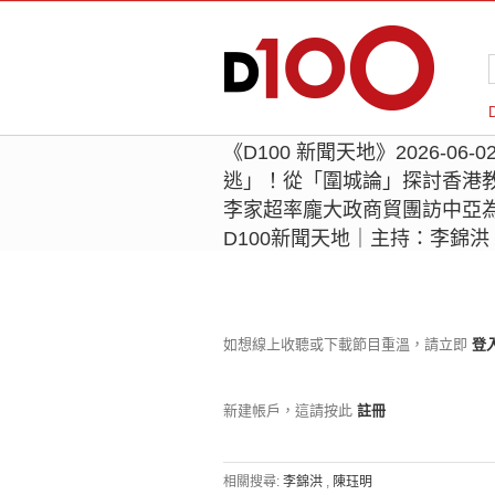
《D100 新聞天地》2026-0
逃」！從「圍城論」探討香港
李家超率龐大政商貿團訪中亞
D100新聞天地｜主持：李錦
如想線上收聽或下載節目重溫，請立即
登
新建帳戶，這請按此
註冊
相關搜尋:
李錦洪
,
陳珏明