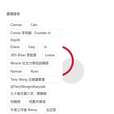
慶爆搜尋
Carman
Cats
Connie 李玥穎 - Founder of
Drip39
Elaine
Gary
In
JBS Brian 李凱賢
Louise
Miracle 社交力學培訓導師
Norman
Ryan
Terry Wong 王總講軍事
@TerryWongmilitarytalk
九十後文藝少女 - 賈雅緻
何啟明
何爵天導演
午夜工作者 Benny
古庄辰