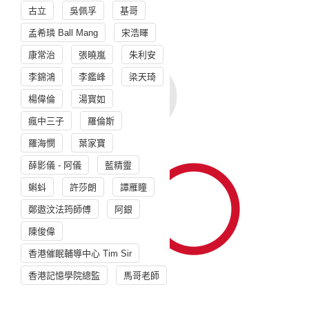
古立
吳佩孚
基哥
孟希璘 Ball Mang
宋浩暉
康常治
張曉嵐
朱利安
李錦鴻
李鑑峰
梁天琦
楊偉倫
湯寳如
瘋中三子
羅倫斯
羅海憫
葉家寶
薛影儀 - 阿儀
藍精靈
蝌蚪
許莎朗
譚雁瞳
鄭遨汶法筠師傅
阿銀
陳俊偉
香港催眠輔導中心 Tim Sir
香港記憶學院總監
馬哥老師