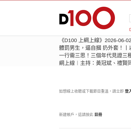
《D100 上綱上線》2026-0
體罰男生，逼自摑 扔外套！丨
一行需三思！三個年代見證三種
綱上線︱主持：黃冠斌、禮賢同學
如想線上收聽或下載節目重溫，請立即
登
新建帳戶，這請按此
註冊