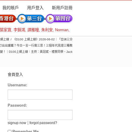
我的賬戶
用戶登入
新用戶註冊
葉家寶
,
李錦鴻
,
譚雁瞳
,
朱利安
,
Norman
,
 上綱上線
《D100 上綱上線》2026-06-02｜「亞洲三分
打出出爐鐵？今日一言一行需三思！三個年代見證三種教
變！｜D100上綱上線︱主持：黃冠斌、禮賢同學、Jack
會員登入
Username:
Password:
|
signup now
forgot password?
Remember Me