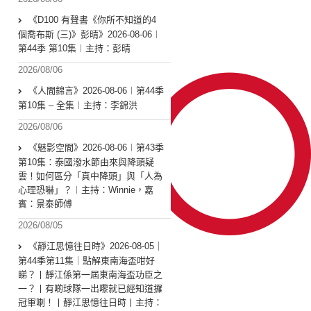
《D100 有聲書《你所不知道的4
個喬布斯 (三)》彭晴》2026-08-06︱
第44季 第10集︱主持：彭晴
2026/08/06
《人間錦言》2026-08-06︱第44季
第10集 – 全集︱主持：李錦洪
2026/08/06
《魅影空間》2026-08-06︱第43季
第10集：泰國潑水節由來與降頭疑
雲！如何區分「真中降頭」與「人為
心理恐嚇」？︱主持：Winnie，嘉
賓：景泰師傅
2026/08/05
《靜江思憶往日時》2026-08-05｜
第44季第11集｜點解東南海盃咁好
睇？丨靜江係第一屆東南海盃功臣之
一？丨有啲球隊一出嚟就已經知道攞
冠軍喇！丨靜江思憶往日時丨主持：