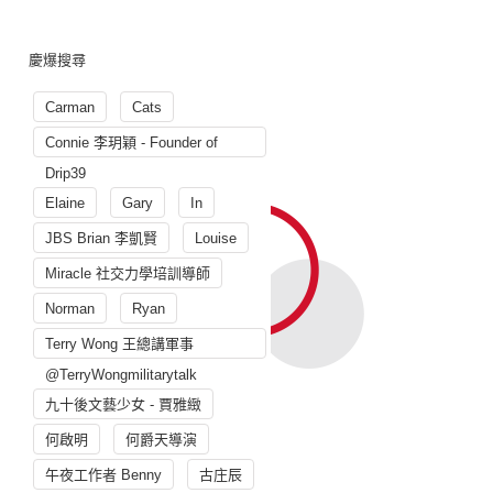
慶爆搜尋
Carman
Cats
Connie 李玥穎 - Founder of
Drip39
Elaine
Gary
In
JBS Brian 李凱賢
Louise
Miracle 社交力學培訓導師
Norman
Ryan
Terry Wong 王總講軍事
@TerryWongmilitarytalk
九十後文藝少女 - 賈雅緻
何啟明
何爵天導演
午夜工作者 Benny
古庄辰