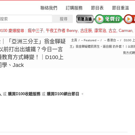
聯絡我們
訂購服務
節目表
節目重溫
D100 慶爆搜尋 :
瘋中三子
,
午夜工作者 Benny
,
古庄辰
,
康常治
,
古立
,
Carman
,
羅倫斯
6-02｜「亞洲三分王」翁金驊疑
主頁
-- Featured --
-- 香港台 --
D100
王」翁金驊疑體罰男生，逼自摑 扔外套！丨以前
以前打出出爐鐵？今日一言
育方式轉
教育方式轉變！｜D100上
、Jack
入
或
購買D100收聽服務
或
購買D100網台節目
。