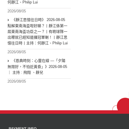
何靜江、Philip Lui
2026/08/05
《靜江思憶往日時》 2026-08-05
點解東南海盃咁好睇？丨靜江係第一
屆東南海盃功臣之一？丨有啲球隊一
出嚟就已經知道攞冠軍喇！丨靜江思
憶往日時丨主持：何靜江、Philip Lui
2026/08/05
《恩典時刻：心靈在線 —「夕陽
無限好，不怕近黃昏」》2026-08-05
｜ 主持 : 飛翔 、靜兒
2026/08/05
PAYMENT INFO