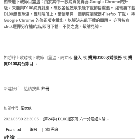
如未能下載節目重溫︰由於其中一款網頁瀏覽器-Google Chrome的升
級，未能與D100網頁對應，導致各位聽眾未能下載節目重溫。 如需要下載
D100節目重溫，目前階段上，請使用另一個網頁瀏覽器-Firefox 下載， 待
Google Chrome 的修正版本推出，以解決未能下載的問題。 亦可按右
click選擇另存連結為,即可下載。不便之處，敬請見諒。
如想線上收聽或下載節目重溫，請立即
登入
或
購買D100收聽服務
或
購
買D100網台節目
。
新建帳戶，這請按此
註冊
相關搜尋:
羅家聰
2021/06/30 23:30:05
|
(第24季) D100羅家聰 六十分鐘經人論
,
-
- Featured --
,
-- 網台 --
|
0條評論
評論