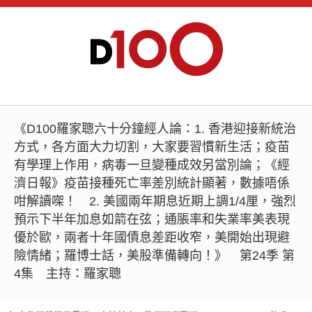
《D100羅家聰六十分鐘經人論：1. 香港迎接新統治
方式，各方面大力切割，大家要習慣新生活；疫苗
有學理上作用，病毒一旦變種成效另當別論；《經
濟日報》疫苗接種死亡率差別統計顯著，數據唔係
咁解讀㗎！ 2. 美國兩年期息近期上調1/4厘，強烈
預示下半年加息如箭在弦；通脹率和失業率美表現
優於歐，兩者十年國債息差距收窄，美開始出現避
險情緒；羅博士話，美股準備轉向！》 第24季 第
4集 主持：羅家聰