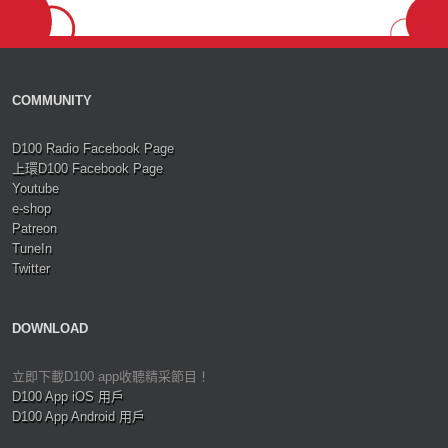
COMMUNITY
D100 Radio Facebook Page
上環D100 Facebook Page
Youtube
e-shop
Patreon
TuneIn
Twitter
DOWNLOAD
立即下載D100 app收聽精采節目！
D100 App iOS 用戶
D100 App Android 用戶