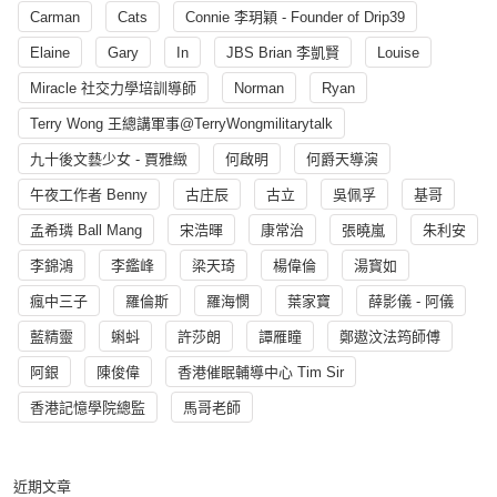
Carman
Cats
Connie 李玥穎 - Founder of Drip39
Elaine
Gary
In
JBS Brian 李凱賢
Louise
Miracle 社交力學培訓導師
Norman
Ryan
Terry Wong 王總講軍事@TerryWongmilitarytalk
九十後文藝少女 - 賈雅緻
何啟明
何爵天導演
午夜工作者 Benny
古庄辰
古立
吳佩孚
基哥
孟希璘 Ball Mang
宋浩暉
康常治
張曉嵐
朱利安
李錦鴻
李鑑峰
梁天琦
楊偉倫
湯寳如
瘋中三子
羅倫斯
羅海憫
葉家寶
薛影儀 - 阿儀
藍精靈
蝌蚪
許莎朗
譚雁瞳
鄭遨汶法筠師傅
阿銀
陳俊偉
香港催眠輔導中心 Tim Sir
香港記憶學院總監
馬哥老師
近期文章