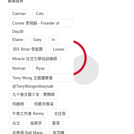
慶爆搜尋
Carman
Cats
Connie 李玥穎 - Founder of
Drip39
Elaine
Gary
In
JBS Brian 李凱賢
Louise
Miracle 社交力學培訓導師
Norman
Ryan
Terry Wong 王總講軍事
@TerryWongmilitarytalk
九十後文藝少女 - 賈雅緻
何啟明
何爵天導演
午夜工作者 Benny
古庄辰
古立
吳佩孚
基哥
孟希璘 Ball Mang
宋浩暉