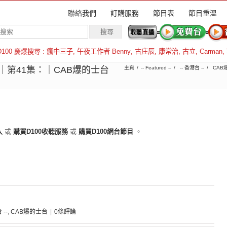
聯絡我們
訂購服務
節目表
節目重溫
D100 慶爆搜尋 :
瘋中三子
,
午夜工作者 Benny
,
古庄辰
,
康常治
,
古立
,
Carman
,
羅倫斯
04｜第41集：｜CAB爆的士台
主頁
-- Featured --
-- 香港台 --
CAB
入
或
購買D100收聽服務
或
購買D100網台節目
。
 --
,
CAB爆的士台
|
0條評論