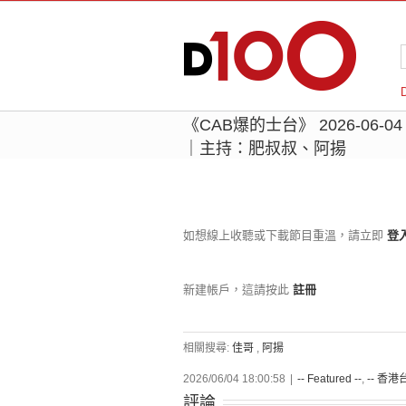
《CAB爆的士台》 2026-06-
｜主持：肥叔叔、阿揚
如想線上收聽或下載節目重溫，請立即
登
新建帳戶，這請按此
註冊
相關搜尋:
佳哥
,
阿揚
2026/06/04 18:00:58
|
-- Featured --
,
-- 香港台
評論