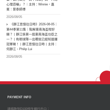
心理恐嚇」？︱主持：Winnie，嘉
賓：景泰師傅
2026/08/05
《靜江思憶往日時》2026-08-05｜
第44季第11集｜點解東南海盃咁好
睇？丨靜江係第一屆東南海盃功臣之
一？丨有啲球隊一出嚟就已經知道攞
冠軍喇！丨靜江思憶往日時丨主持：
何靜江、Philip Lui
2026/08/05
PAYMENT INFO
請捐款到D100恒生銀行戶口：