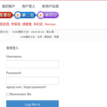
我的賬戶
用戶登入
新用戶註冊
葉家寶
,
李錦鴻
,
譚雁瞳
,
朱利安
,
Norman
,
爆的士台
《CAB爆的士台》 2026-06-04｜第41集：｜
CAB爆的士台｜主持：肥叔叔、阿揚
會員登入
Username:
Password:
|
signup now
forgot password?
Remember Me