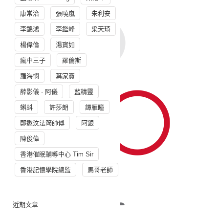
康常治
張曉嵐
朱利安
李錦鴻
李鑑峰
梁天琦
楊偉倫
湯寳如
瘋中三子
羅倫斯
羅海憫
葉家寶
薛影儀 - 阿儀
藍精靈
蝌蚪
許莎朗
譚雁瞳
鄭遨汶法筠師傅
阿銀
陳俊偉
香港催眠輔導中心 Tim Sir
香港記憶學院總監
馬哥老師
近期文章