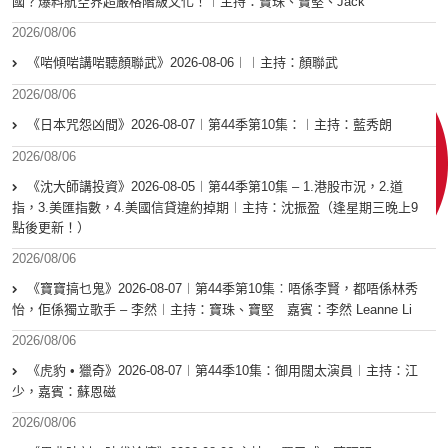
國？爆料航空界超嚴格階級文化！︱主持：寶珠、寶堅、Jack
2026/08/06
《啱傾啱講啱聽顏聯武》2026-08-06︱︱主持：顏聯武
2026/08/06
《日本咒怨凶間》2026-08-07︱第44季第10集：︱主持：藍秀朗
2026/08/06
《沈大師講投資》2026-08-05︱第44季第10集 – 1.港股市況，2.道
指，3.美匯指數，4.美國信貸違約掉期︱主持：沈振盈（逢星期三晚上9
點後更新！）
2026/08/06
《寶寶搞乜鬼》2026-08-07︱第44季第10集︰唔係李賢，都唔係林秀
怡，佢係獨立歌手 – 李然︱主持：寶珠、寶堅 嘉賓：李然 Leanne Li
2026/08/06
《虎豹 • 獵奇》2026-08-07︱第44季10集：御用闊太演員︱主持：江
少，嘉賓：蘇恩磁
2026/08/06