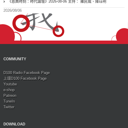
《恩典時刻：時代論壇》2026-08-06 主持： 羅民威、陳珏明
2026/08/06
COMMUNITY
D100 Radio Facebook Page
上環D100 Facebook Page
Youtube
e-shop
Patreon
TuneIn
Twitter
DOWNLOAD