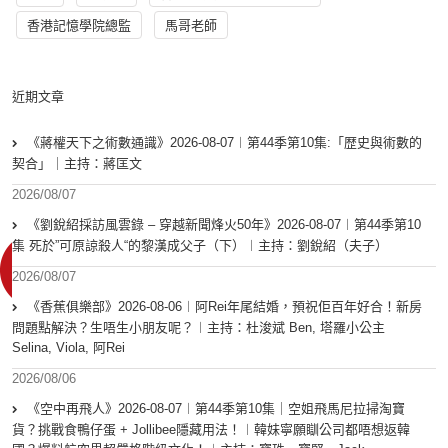
香港記憶學院總監
馬哥老師
近期文章
《蔣權天下之術數通識》2026-08-07︱第44季第10集:「歴史與術數的
契合」｜主持：蔣匡文
2026/08/07
《劉銳紹採訪風雲錄 – 穿越新聞烽火50年》2026-08-07︱第44季第10
集 死於”可原諒殺人“的黎漢成父子（下）︱主持：劉銳紹（夫子）
2026/08/07
《香蕉俱樂部》2026-08-06︱阿Rei年尾結婚，預祝佢百年好合！新房
問題點解決？生唔生小朋友呢？︱主持：杜浚斌 Ben, 塔羅小公主
Selina, Viola, 阿Rei
2026/08/06
《空中再飛人》2026-08-07︱第44季第10集｜空姐飛馬尼拉掃淘寶
貨？挑戰食鴨仔蛋 + Jollibee隱藏用法！︱韓妹寧願瞓公司都唔想返韓