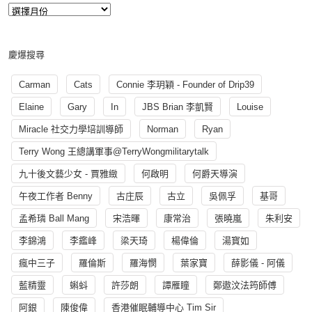
慶爆搜尋
Carman
Cats
Connie 李玥穎 - Founder of Drip39
Elaine
Gary
In
JBS Brian 李凱賢
Louise
Miracle 社交力學培訓導師
Norman
Ryan
Terry Wong 王總講軍事@TerryWongmilitarytalk
九十後文藝少女 - 賈雅緻
何啟明
何爵天導演
午夜工作者 Benny
古庄辰
古立
吳佩孚
基哥
孟希璘 Ball Mang
宋浩暉
康常治
張曉嵐
朱利安
李錦鴻
李鑑峰
梁天琦
楊偉倫
湯寳如
瘋中三子
羅倫斯
羅海憫
葉家寶
薛影儀 - 阿儀
藍精靈
蝌蚪
許莎朗
譚雁瞳
鄭遨汶法筠師傅
阿銀
陳俊偉
香港催眠輔導中心 Tim Sir