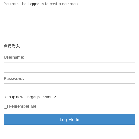
You must be
logged in
to post a comment.
會員登入
Username:
Password:
|
signup now
forgot password?
Remember Me