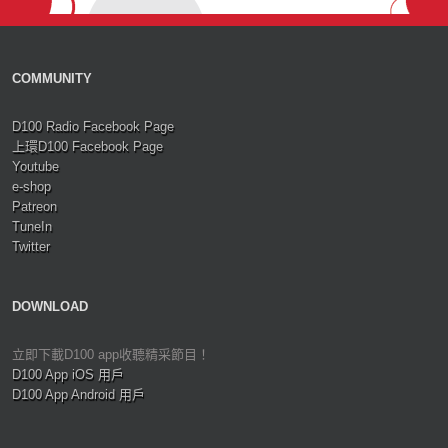
COMMUNITY
D100 Radio Facebook Page
上環D100 Facebook Page
Youtube
e-shop
Patreon
TuneIn
Twitter
DOWNLOAD
立即下載D100 app收聽精采節目！
D100 App iOS 用戶
D100 App Android 用戶