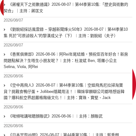
《蔣權天下之術數通識》2026-08-07︱第44季第10集:「歴史與術數的
契合」｜主持：蔣匡文
2026/08/07
《劉銳紹採訪風雲錄 – 穿越新聞烽火50年》2026-08-07︱第44季第10
集 死於”可原諒殺人“的黎漢成父子（下）︱主持：劉銳紹（夫子）
2026/08/07
《香蕉俱樂部》2026-08-06︱阿Rei年尾結婚，預祝佢百年好合！新房
問題點解決？生唔生小朋友呢？︱主持：杜浚斌 Ben, 塔羅小公主
Selina, Viola, 阿Rei
2026/08/06
《空中再飛人》2026-08-07︱第44季第10集｜空姐飛馬尼拉掃淘寶
貨？挑戰食鴨仔蛋 + Jollibee隱藏用法！︱韓妹寧願瞓公司都唔想返韓
國？爆料航空界超嚴格階級文化！︱主持：寶珠、寶堅、Jack
2026/08/06
《啱傾啱講啱聽顏聯武》2026-08-06︱︱主持：顏聯武
2026/08/06
《日本咒怨凶間》2026-08-07︱第44季第10集：︱主持：藍秀朗