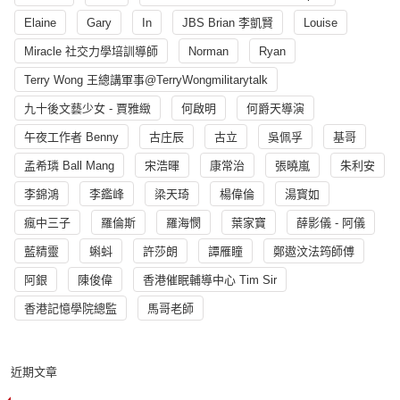
Elaine
Gary
In
JBS Brian 李凱賢
Louise
Miracle 社交力學培訓導師
Norman
Ryan
Terry Wong 王總講軍事@TerryWongmilitarytalk
九十後文藝少女 - 賈雅緻
何啟明
何爵天導演
午夜工作者 Benny
古庄辰
古立
吳佩孚
基哥
孟希璘 Ball Mang
宋浩暉
康常治
張曉嵐
朱利安
李錦鴻
李鑑峰
梁天琦
楊偉倫
湯寳如
瘋中三子
羅倫斯
羅海憫
葉家寶
薛影儀 - 阿儀
藍精靈
蝌蚪
許莎朗
譚雁瞳
鄭遨汶法筠師傅
阿銀
陳俊偉
香港催眠輔導中心 Tim Sir
香港記憶學院總監
馬哥老師
近期文章