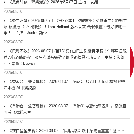
《恩典時刻：聖樂漫遊》2026年8月07日 主持：以諾
2026/08/07
《後生友聚》2026-08-07︱【第272集】《蜘蛛俠：英雄重生》絕對主
觀 觀後感（少少劇透）！Tom Holland 版本以來 最似漫畫、最好睇嘅一
集！｜主持：Jack、諾少
2026/08/07
《巴膠不敗》2026-08-07︱(第151集) 由巴士迷變身車長！年輕車長親
述入行心路歷程｜報名考試有幾難？邊啲路線最考功夫？︱主持：法蘭
西，嘉賓︰Bowan
2026/08/07
《香港台 – 聲音專欄》 2026-08-07｜ 信報CEO AI EJ Tech模擬經營
汽水機 AI即變狡猾
2026/08/07
《香港台 – 聲音專欄》 2026-08-07｜ 香港01 老齡化新視角 在高齡亞
洲活出精彩人生
2026/08/07
《來自星星美食》2026-08-07︱深圳高端新派中菜驚喜重重！脆卜卜