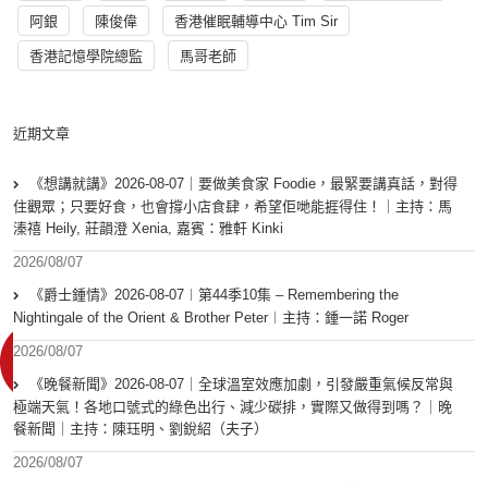
阿銀
陳俊偉
香港催眠輔導中心 Tim Sir
香港記憶學院總監
馬哥老師
近期文章
《想講就講》2026-08-07｜要做美食家 Foodie，最緊要講真話，對得
住觀眾；只要好食，也會撐小店食肆，希望佢哋能捱得住！｜主持：馬
溱禧 Heily, 莊韻澄 Xenia, 嘉賓：雅軒 Kinki
2026/08/07
《爵士鍾情》2026-08-07︱第44季10集 – Remembering the
Nightingale of the Orient & Brother Peter︱主持：鍾一諾 Roger
2026/08/07
《晚餐新聞》2026-08-07｜全球溫室效應加劇，引發嚴重氣候反常與
極端天氣！各地口號式的綠色出行、減少碳排，實際又做得到嗎？｜晚
餐新聞｜主持：陳珏明、劉銳紹（夫子）
2026/08/07