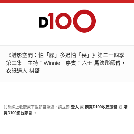
《魅影空間︰怕「臊」多過怕「喪」》第二十四季
第二集 主持：Winnie 嘉賓：六壬 馬法彤師傅，
衣紙達人 祺哥
如想線上收聽或下載節目重溫，請立即
登入
或
購買D100收聽服務
或
購
買D100網台節目
。