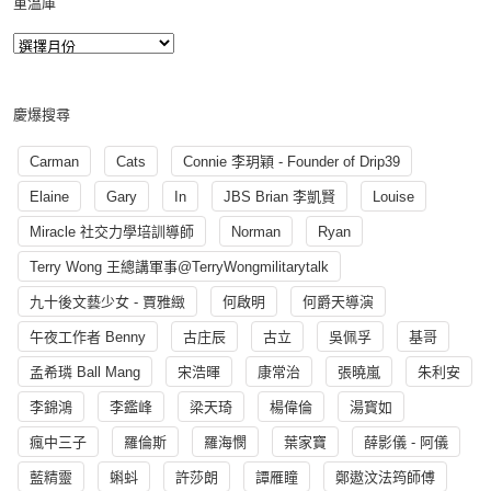
重溫庫
慶爆搜尋
Carman
Cats
Connie 李玥穎 - Founder of Drip39
Elaine
Gary
In
JBS Brian 李凱賢
Louise
Miracle 社交力學培訓導師
Norman
Ryan
Terry Wong 王總講軍事@TerryWongmilitarytalk
九十後文藝少女 - 賈雅緻
何啟明
何爵天導演
午夜工作者 Benny
古庄辰
古立
吳佩孚
基哥
孟希璘 Ball Mang
宋浩暉
康常治
張曉嵐
朱利安
李錦鴻
李鑑峰
梁天琦
楊偉倫
湯寳如
瘋中三子
羅倫斯
羅海憫
葉家寶
薛影儀 - 阿儀
藍精靈
蝌蚪
許莎朗
譚雁瞳
鄭遨汶法筠師傅