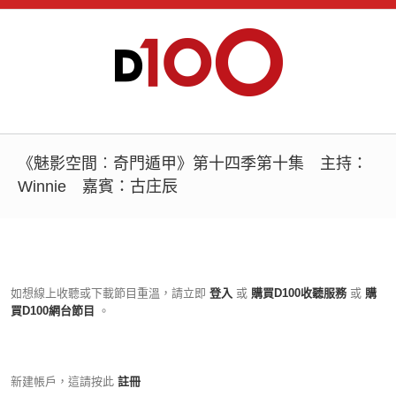
《魅影空間︰奇門遁甲》第十四季第十集 主持：
Winnie 嘉賓：古庄辰
如想線上收聽或下載節目重溫，請立即
登入
或
購買D100收聽服務
或
購
買D100網台節目
。
新建帳戶，這請按此
註冊