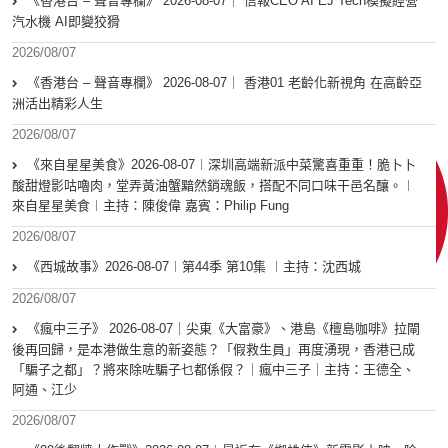
《香港台 – 聲音專欄》 2026-08-07｜ 信報CEO AI EJ Tech模擬經營
汽水機 AI即變狡猾
2026/08/07
《香港台 – 聲音專欄》 2026-08-07｜ 香港01 老齡化新視角 在高齡亞
洲活出精彩人生
2026/08/07
《來自星星美食》2026-08-07︱深圳高端新派中菜驚喜重重！脆卜卜
酸甜燈影咕嚕肉，堂弄黃油蟹黯然銷魂飯，搭配不同口味干邑名釀。︱
來自星星美食︱主持：陳俊偉 嘉賓：Philip Fung
2026/08/07
《西城故事》2026-08-07︱第44季 第10集 ︱主持：沈西城
2026/08/07
《瘋中三子》 2026-08-07｜尖東《大富豪》、港島《檀島咖啡》拉閘
後再回歸，是本港做生意的新姿態？「假救生員」再度湧現，香港已成
「騙子之都」？將來除咗騙子乜都係假？｜瘋中三子｜主持：王德全、
阿通、江少
2026/08/07