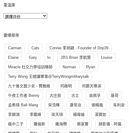
重溫庫
慶爆搜尋
Carman
Cats
Connie 李玥穎 - Founder of Drip39
Elaine
Gary
In
JBS Brian 李凱賢
Louise
Miracle 社交力學培訓導師
Norman
Ryan
Terry Wong 王總講軍事@TerryWongmilitarytalk
九十後文藝少女 - 賈雅緻
何啟明
何爵天導演
午夜工作者 Benny
古庄辰
古立
吳佩孚
基哥
孟希璘 Ball Mang
宋浩暉
康常治
張曉嵐
朱利安
李錦鴻
李鑑峰
梁天琦
楊偉倫
湯寳如
瘋中三子
羅倫斯
羅海憫
葉家寶
薛影儀 - 阿儀