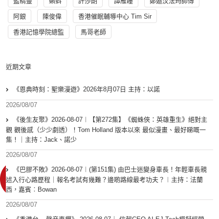
藍精靈
蝌蚪
許莎朗
譚雁瞳
鄭遨汶法筠師傅
阿銀
陳俊偉
香港催眠輔導中心 Tim Sir
香港記憶學院總監
馬哥老師
近期文章
《恩典時刻：聖樂漫遊》2026年8月07日 主持：以諾
2026/08/07
《後生友聚》2026-08-07︱【第272集】《蜘蛛俠：英雄重生》絕對主
觀 觀後感（少少劇透）！Tom Holland 版本以來 最似漫畫、最好睇嘅一
集！｜主持：Jack、諾少
2026/08/07
《巴膠不敗》2026-08-07︱(第151集) 由巴士迷變身車長！年輕車長親
述入行心路歷程｜報名考試有幾難？邊啲路線最考功夫？︱主持：法蘭
西，嘉賓︰Bowan
2026/08/07