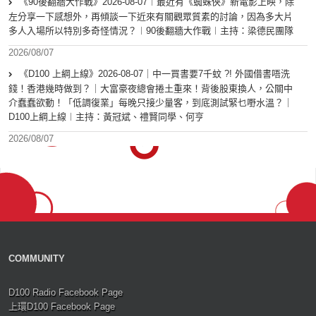
《90後翻牆大作戰》2026-08-07︱最近有《蜘蛛俠》新電影上映，除
左分享一下感想外，再傾談一下近來有關觀眾質素的討論，因為多大片
多人入場所以特別多奇怪情況？︱90後翻牆大作戰︱主持：梁德民團隊
2026/08/07
《D100 上綱上線》2026-08-07｜中一買書要7千蚊 ?! 外國借書唔洗
錢！香港幾時做到？｜大富豪夜總會捲土重來！背後股東換人，公關中
介蠢蠢欲動！「低調復業」每晚只接少量客，到底測試緊乜嘢水溫？｜
D100上綱上線︱主持：黃冠斌、禮賢同學、何亨
2026/08/07
COMMUNITY
D100 Radio Facebook Page
上環D100 Facebook Page