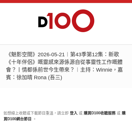
《魅影空間》2026-05-21︱第43季第12集：新歌
《十年伴侶》嘅靈感來源係源自從事靈性工作嘅體
會？丨情都係前世今生帶來？︱主持：Winnie，嘉
賓：徐加晴 Rona (吾三)
如想線上收聽或下載節目重溫，請立即
登入
或
購買D100收聽服務
或
購
買D100網台節目
。