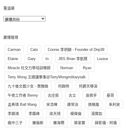
重溫庫
慶爆搜尋
Carman
Cats
Connie 李玥穎 - Founder of Drip39
Elaine
Gary
In
JBS Brian 李凱賢
Louise
Miracle 社交力學培訓導師
Norman
Ryan
Terry Wong 王總講軍事@TerryWongmilitarytalk
九十後文藝少女 - 賈雅緻
何啟明
何爵天導演
午夜工作者 Benny
古庄辰
古立
吳佩孚
基哥
孟希璘 Ball Mang
宋浩暉
康常治
張曉嵐
朱利安
李錦鴻
李鑑峰
梁天琦
楊偉倫
湯寳如
瘋中三子
羅倫斯
羅海憫
葉家寶
薛影儀 - 阿儀