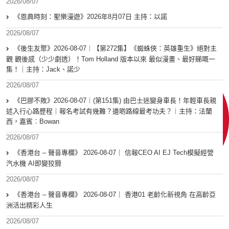
2026/08/07
《恩典時刻：聖樂漫遊》2026年8月07日 主持：以諾
2026/08/07
《後生友聚》2026-08-07︱【第272集】《蜘蛛俠：英雄重生》絕對主
觀 觀後感（少少劇透）！Tom Holland 版本以來 最似漫畫、最好睇嘅一
集！｜主持：Jack、諾少
2026/08/07
《巴膠不敗》2026-08-07︱(第151集) 由巴士迷變身車長！年輕車長親
述入行心路歷程｜報名考試有幾難？邊啲路線最考功夫？︱主持：法蘭
西，嘉賓︰Bowan
2026/08/07
《香港台 – 聲音專欄》 2026-08-07｜ 信報CEO AI EJ Tech模擬經營
汽水機 AI即變狡猾
2026/08/07
《香港台 – 聲音專欄》 2026-08-07｜ 香港01 老齡化新視角 在高齡亞
洲活出精彩人生
2026/08/07