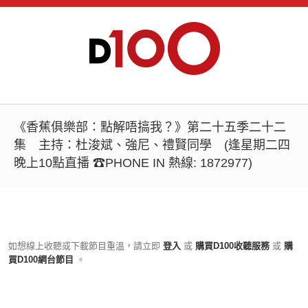
《香蕉俱樂部：點解唔搞我？》第二十五季二十二
集 主持：杜浚斌、強尼、禮賢同學 (逢星期二四
晚上10點直播 ☎PHONE IN 熱線: 1872977)
如想線上收聽或下載節目重溫，請立即
登入
或
購買D100收聽服務
或
購
買D100網台節目
。