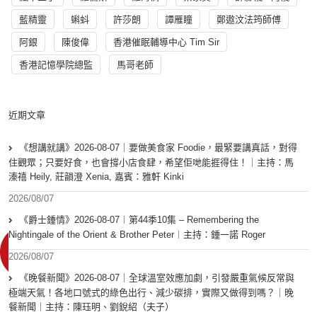
藍精靈
蝌蚪
許莎朗
譚雁瞳
鄭遨汶法筠師傅
阿銀
陳俊偉
香港催眠輔導中心 Tim Sir
香港記憶學院總監
馬哥老師
近期文章
《想講就講》2026-08-07｜要做美食家 Foodie，最緊要講真話，對得
住觀眾；只要好食，也會撐小店食肆，希望佢哋能捱得住！｜主持：馬
溱禧 Heily, 莊韻澄 Xenia, 嘉賓：雅軒 Kinki
2026/08/07
《爵士鍾情》2026-08-07︱第44季10集 – Remembering the
Nightingale of the Orient & Brother Peter︱主持：鍾一諾 Roger
2026/08/07
《晚餐新聞》2026-08-07｜全球溫室效應加劇，引發嚴重氣候反常與
極端天氣！各地口號式的綠色出行、減少碳排，實際又做得到嗎？｜晚
餐新聞｜主持：陳珏明、劉銳紹（夫子）