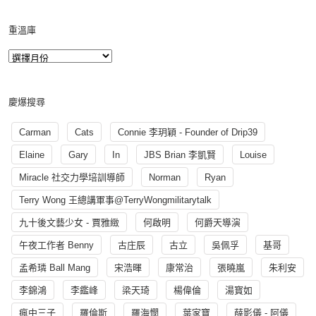
重溫庫
慶爆搜尋
Carman
Cats
Connie 李玥穎 - Founder of Drip39
Elaine
Gary
In
JBS Brian 李凱賢
Louise
Miracle 社交力學培訓導師
Norman
Ryan
Terry Wong 王總講軍事@TerryWongmilitarytalk
九十後文藝少女 - 賈雅緻
何啟明
何爵天導演
午夜工作者 Benny
古庄辰
古立
吳佩孚
基哥
孟希璘 Ball Mang
宋浩暉
康常治
張曉嵐
朱利安
李錦鴻
李鑑峰
梁天琦
楊偉倫
湯寳如
瘋中三子
羅倫斯
羅海憫
葉家寶
薛影儀 - 阿儀