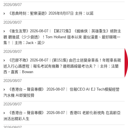
2026/08/07
《恩典時刻：聖樂漫遊》2026年8月07日 主持：以諾
2026/08/07
《後生友聚》2026-08-07︱【第272集】《蜘蛛俠：英雄重生》絕對主
觀 觀後感（少少劇透）！Tom Holland 版本以來 最似漫畫、最好睇嘅一
集！｜主持：Jack、諾少
2026/08/07
《巴膠不敗》2026-08-07︱(第151集) 由巴士迷變身車長！年輕車長親
述入行心路歷程｜報名考試有幾難？邊啲路線最考功夫？︱主持：法蘭
西，嘉賓︰Bowan
2026/08/07
《香港台 – 聲音專欄》 2026-08-07｜ 信報CEO AI EJ Tech模擬經營
汽水機 AI即變狡猾
2026/08/07
《香港台 – 聲音專欄》 2026-08-07｜ 香港01 老齡化新視角 在高齡亞
洲活出精彩人生
2026/08/07