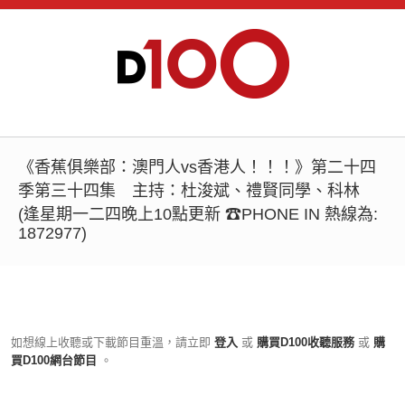
《香蕉俱樂部：澳門人vs香港人！！！》第二十四
季第三十四集 主持：杜浚斌、禮賢同學、科林
(逢星期一二四晚上10點更新 ☎PHONE IN 熱線為:
1872977)
如想線上收聽或下載節目重溫，請立即
登入
或
購買D100收聽服務
或
購
買D100網台節目
。