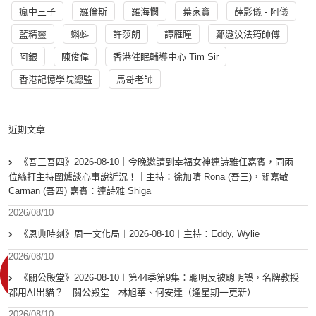
瘋中三子
羅倫斯
羅海憫
葉家寶
薛影儀 - 阿儀
藍精靈
蝌蚪
許莎朗
譚雁瞳
鄭遨汶法筠師傅
阿銀
陳俊偉
香港催眠輔導中心 Tim Sir
香港記憶學院總監
馬哥老師
近期文章
《吾三吾四》2026-08-10｜今晚邀請到幸福女神連詩雅任嘉賓，同兩
位絲打主持圍爐談心事說近況！｜主持：徐加晴 Rona (吾三)，關嘉敏
Carman (吾四) 嘉賓：連詩雅 Shiga
2026/08/10
《恩典時刻》周一文化局︱2026-08-10︱主持：Eddy, Wylie
2026/08/10
《關公殿堂》2026-08-10︱第44季第9集：聰明反被聰明誤，名牌教授
都用AI出貓？｜關公殿堂｜林旭華、何安達（逢星期一更新）
2026/08/10