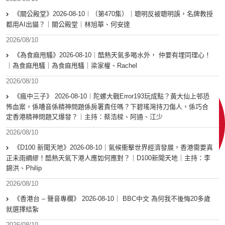
《關公殿堂》2026-08-10︱（第470集）｜聰明反被聰明誤，名牌教授
都用AI出貓？｜關公殿堂｜林旭華、何安達
2026/08/10
《為食麻甩騷》2026-08-10｜酷熱天氣多喝水外， 仲要有埋同理心！
｜為食麻甩騷｜為食麻甩騷｜梁家權、Rachel
2026/08/10
《瘋中三子》 2026-08-10︱陀螺大戰Error193玩成點？黃大仙上邨恐
怖血案，係嘈音係精神問題係房署責任嗎？下碧瑤灣持刀傷人，係巧合
定香港精神問題又爆發？｜主持：蔡浩樑、阿通、江少
2026/08/10
《D100 新聞天地》2026-08-10｜氣候衝擊世界經濟發展，香港需要真
正未雨綢繆！酷熱天氣下港人應如何應對？｜D100新聞天地｜主持：李
錦洪、Philip
2026/08/10
《香港台 – 聲音專欄》 2026-08-10｜ BBC中文 為何我不後悔20多歲
就選擇結紮
2026/08/10