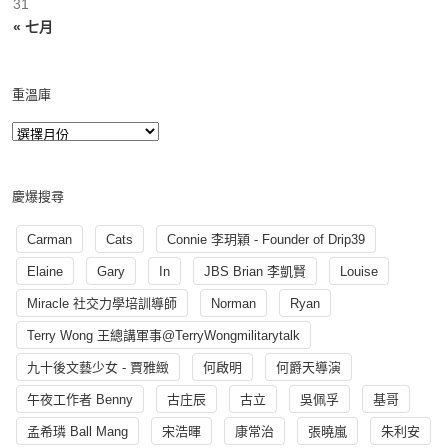
31
« 七月
重溫庫
慶爆搜尋
Carman
Cats
Connie 李玥穎 - Founder of Drip39
Elaine
Gary
In
JBS Brian 李凱賢
Louise
Miracle 社交力學培訓導師
Norman
Ryan
Terry Wong 王總講軍事@TerryWongmilitarytalk
九十後文藝少女 - 賈雅緻
何啟明
何爵天導演
午夜工作者 Benny
古庄辰
古立
吳佩孚
基哥
孟希璘 Ball Mang
宋浩暉
康常治
張曉嵐
朱利安