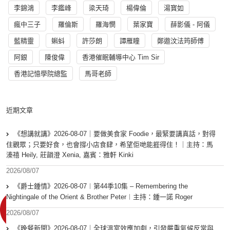
李錦鴻
李鑑峰
梁天琦
楊偉倫
湯寳如
瘋中三子
羅倫斯
羅海憫
葉家寶
薛影儀 - 阿儀
藍精靈
蝌蚪
許莎朗
譚雁瞳
鄭遨汶法筠師傅
阿銀
陳俊偉
香港催眠輔導中心 Tim Sir
香港記憶學院總監
馬哥老師
近期文章
《想講就講》2026-08-07｜要做美食家 Foodie，最緊要講真話，對得
住觀眾；只要好食，也會撐小店食肆，希望佢哋能捱得住！｜主持：馬
溱禧 Heily, 莊韻澄 Xenia, 嘉賓：雅軒 Kinki
2026/08/07
《爵士鍾情》2026-08-07︱第44季10集 – Remembering the
Nightingale of the Orient & Brother Peter︱主持：鍾一諾 Roger
2026/08/07
《晚餐新聞》2026-08-07｜全球溫室效應加劇，引發嚴重氣候反常與