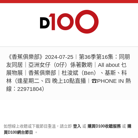
《香蕉俱樂部》2024-07-25︱第36季第16集：同朋
友同居｜亞洲女仔（0仔）係著數啲｜All about 乜
展物展｜香蕉俱樂部｜杜浚斌（Ben）、基斯、科
林（逢星期二、四 晚上10點直播︱☎PHONE IN 熱
線：22971804）
如想線上收聽或下載節目重溫，請立即
登入
或
購買D100收聽服務
或
購
買D100網台節目
。