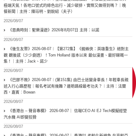
極端天氣！各地口號式的綠色出行、減少碳排，實際又做得到嗎？｜晚
餐新聞｜主持：陳珏明、劉銳紹（夫子）
2026/08/07
《恩典時刻：聖樂漫遊》2026年8月07日 主持：以諾
2026/08/07
《後生友聚》2026-08-07︱【第272集】《蜘蛛俠：英雄重生》絕對主
觀 觀後感（少少劇透）！Tom Holland 版本以來 最似漫畫、最好睇嘅一
集！｜主持：Jack、諾少
2026/08/07
《巴膠不敗》2026-08-07︱(第151集) 由巴士迷變身車長！年輕車長親
述入行心路歷程｜報名考試有幾難？邊啲路線最考功夫？︱主持：法蘭
西，嘉賓︰Bowan
2026/08/07
《香港台 – 聲音專欄》 2026-08-07｜ 信報CEO AI EJ Tech模擬經營
汽水機 AI即變狡猾
2026/08/07
《香港台 – 聲音專欄》 2026-08-07｜ 香港01 老齡化新視角 在高齡亞