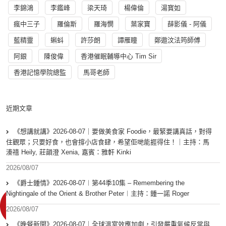
李錦鴻
李鑑峰
梁天琦
楊偉倫
湯寳如
瘋中三子
羅倫斯
羅海憫
葉家寶
薛影儀 - 阿儀
藍精靈
蝌蚪
許莎朗
譚雁瞳
鄭遨汶法筠師傅
阿銀
陳俊偉
香港催眠輔導中心 Tim Sir
香港記憶學院總監
馬哥老師
近期文章
《想講就講》2026-08-07｜要做美食家 Foodie，最緊要講真話，對得
住觀眾；只要好食，也會撐小店食肆，希望佢哋能捱得住！｜主持：馬
溱禧 Heily, 莊韻澄 Xenia, 嘉賓：雅軒 Kinki
2026/08/07
《爵士鍾情》2026-08-07︱第44季10集 – Remembering the
Nightingale of the Orient & Brother Peter︱主持：鍾一諾 Roger
2026/08/07
《晚餐新聞》2026-08-07｜全球溫室效應加劇，引發嚴重氣候反常與