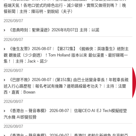
極端天氣！各地口號式的綠色出行、減少碳排，實際又做得到嗎？｜晚
餐新聞｜主持：陳珏明、劉銳紹（夫子）
2026/08/07
《恩典時刻：聖樂漫遊》2026年8月07日 主持：以諾
2026/08/07
《後生友聚》2026-08-07︱【第272集】《蜘蛛俠：英雄重生》絕對主
觀 觀後感（少少劇透）！Tom Holland 版本以來 最似漫畫、最好睇嘅一
集！｜主持：Jack、諾少
2026/08/07
《巴膠不敗》2026-08-07︱(第151集) 由巴士迷變身車長！年輕車長親
述入行心路歷程｜報名考試有幾難？邊啲路線最考功夫？︱主持：法蘭
西，嘉賓︰Bowan
2026/08/07
《香港台 – 聲音專欄》 2026-08-07｜ 信報CEO AI EJ Tech模擬經營
汽水機 AI即變狡猾
2026/08/07
《香港台 – 聲音專欄》 2026-08-07｜ 香港01 老齡化新視角 在高齡亞