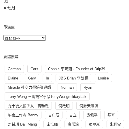
31
« 七月
重溫庫
慶爆搜尋
Carman
Cats
Connie 李玥穎 - Founder of Drip39
Elaine
Gary
In
JBS Brian 李凱賢
Louise
Miracle 社交力學培訓導師
Norman
Ryan
Terry Wong 王總講軍事@TerryWongmilitarytalk
九十後文藝少女 - 賈雅緻
何啟明
何爵天導演
午夜工作者 Benny
古庄辰
古立
吳佩孚
基哥
孟希璘 Ball Mang
宋浩暉
康常治
張曉嵐
朱利安