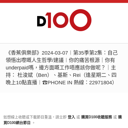
《香蕉俱樂部》2024-03-07︱第35季第2集：自己
領悟出嚟嘅人生哲學/建議︱你的痛苦根源｜你有
underpaid嗎，邊方面嘅工作唔應該你做呢？｜主
持： 杜浚斌（Ben）、基斯、Rei（逢星期二、四
晚上10點直播︱☎PHONE IN 熱線：22971804）
如想線上收聽或下載節目重溫，請立即
登入
或
購買D100收聽服務
或
購
買D100網台節目
。