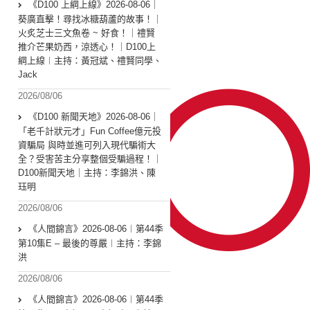
《D100 上綱上線》2026-08-06｜
葵廣直擊！尋找冰糖葫蘆的故事！｜
火炙芝士三文魚卷 ~ 好食！｜禮賢
推介芒果奶西，涼透心！｜D100上
綱上線︱主持：黃冠斌、禮賢同學、
Jack
2026/08/06
《D100 新聞天地》2026-08-06｜
「老千計狀元才」Fun Coffee億元投
資騙局 與時並進可列入現代騙術大
全？受害苦主分享整個受騙過程！｜
D100新聞天地｜主持：李錦洪、陳
珏明
2026/08/06
《人間錦言》2026-08-06︱第44季
第10集E – 最後的尊嚴︱主持：李錦
洪
2026/08/06
《人間錦言》2026-08-06︱第44季