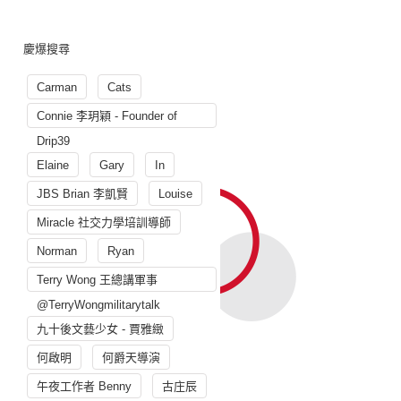
慶爆搜尋
Carman
Cats
Connie 李玥穎 - Founder of
Drip39
Elaine
Gary
In
JBS Brian 李凱賢
Louise
Miracle 社交力學培訓導師
Norman
Ryan
Terry Wong 王總講軍事
@TerryWongmilitarytalk
九十後文藝少女 - 賈雅緻
何啟明
何爵天導演
午夜工作者 Benny
古庄辰