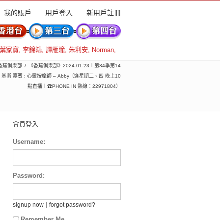
我的賬戶
用戶登入
新用戶註冊
葉家寶
,
李錦鴻
,
譚雁瞳
,
朱利安
,
Norman
,
 香蕉俱樂部
《香蕉俱樂部》2024-01-23︱第34季第14
嘉賓 : 心靈按摩師 – Abby（逢星期二、四 晚上10
點直播︱☎PHONE IN 熱線：22971804）
會員登入
Username:
Password:
|
signup now
forgot password?
Remember Me