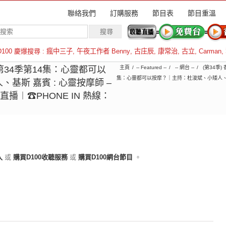
聯絡我們
訂購服務
節目表
節目重溫
D100 慶爆搜尋 :
瘋中三子
,
午夜工作者 Benny
,
古庄辰
,
康常治
,
古立
,
Carman
,
羅倫斯
︱第34季第14集：心靈都可以
主頁
-- Featured --
-- 網台 --
(第34季)
集：心靈都可以按摩？｜主持：杜浚斌、小矮人、基斯 
基斯 嘉賓 : 心靈按摩師 –
直播︱☎PHONE IN 熱線：
入
或
購買D100收聽服務
或
購買D100網台節目
。