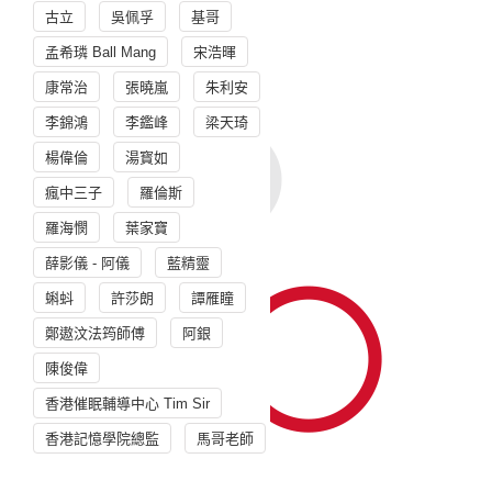
古立
吳佩孚
基哥
孟希璘 Ball Mang
宋浩暉
康常治
張曉嵐
朱利安
李錦鴻
李鑑峰
梁天琦
楊偉倫
湯寳如
瘋中三子
羅倫斯
羅海憫
葉家寶
薛影儀 - 阿儀
藍精靈
蝌蚪
許莎朗
譚雁瞳
鄭遨汶法筠師傅
阿銀
陳俊偉
香港催眠輔導中心 Tim Sir
香港記憶學院總監
馬哥老師