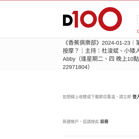
《香蕉俱樂部》2024-01-23
按摩？｜主持：杜浚斌、小矮人、
Abby（逢星期二、四 晚上10點
22971804）
如想線上收聽或下載節目重溫，請立即
登
新建帳戶，這請按此
註冊