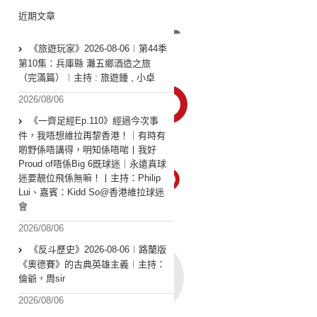
近期文章
《旅遊玩家》2026-08-06︱第44季
第10集：兵庫縣 灘五鄉酒造之旅
（完滿篇）︱主持 : 旅遊鍾 , 小卓
2026/08/06
《一齊足經Ep.110》經過今次事
件，我唔想維拉再黎香港！｜有時有
啲野係唔講得，明知係唔啱丨我好
Proud of唔係Big 6既球迷｜永遠真球
迷要靚位飛係無嘛！丨主持：Philip
Lui、嘉賓：Kidd So@香港維拉球迷
會
2026/08/06
《反斗歷史》2026-08-06︱路蘭版
《奧德賽》的古典英雄主義︱主持：
倫爺，周sir
2026/08/06