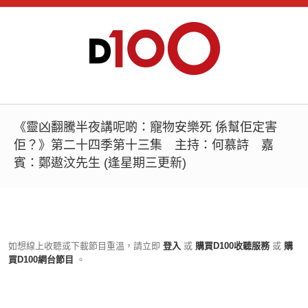
《靈凶翻騰半夜講呢啲：寵物安樂死 係幫佢定害
佢？》第二十四季第十三集 主持：何慕詩 嘉
賓：鄭遨汶先生 (逢星期三更新)
如想線上收聽或下載節目重溫，請立即
登入
或
購買D100收聽服務
或
購
買D100網台節目
。