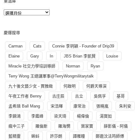
重溫庫
慶爆搜尋
Carman
Cats
Connie 李玥穎 - Founder of Drip39
Elaine
Gary
In
JBS Brian 李凱賢
Louise
Miracle 社交力學培訓導師
Norman
Ryan
Terry Wong 王總講軍事@TerryWongmilitarytalk
九十後文藝少女 - 賈雅緻
何啟明
何爵天導演
午夜工作者 Benny
古庄辰
古立
吳佩孚
基哥
孟希璘 Ball Mang
宋浩暉
康常治
張曉嵐
朱利安
李錦鴻
李鑑峰
梁天琦
楊偉倫
湯寳如
瘋中三子
羅倫斯
羅海憫
葉家寶
薛影儀 - 阿儀
藍精靈
蝌蚪
許莎朗
譚雁瞳
鄭遨汶法筠師傅