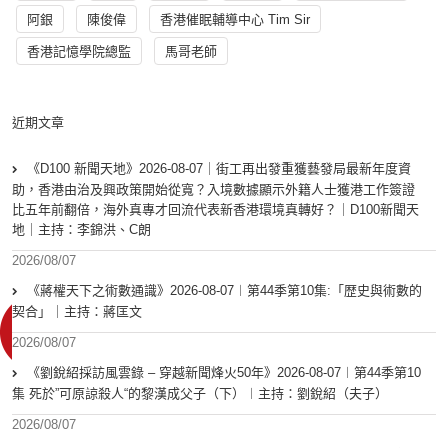
阿銀
陳俊偉
香港催眠輔導中心 Tim Sir
香港記憶學院總監
馬哥老師
近期文章
《D100 新聞天地》2026-08-07｜街工再出發重獲藝發局最新年度資
助，香港由治及興政策開始從寬？入境數據顯示外籍人士獲港工作簽證
比五年前翻倍，海外真專才回流代表新香港環境真轉好？｜D100新聞天
地｜主持：李錦洪、C朗
2026/08/07
《蔣權天下之術數通識》2026-08-07︱第44季第10集:「歴史與術數的
契合」｜主持：蔣匡文
2026/08/07
《劉銳紹採訪風雲錄 – 穿越新聞烽火50年》2026-08-07︱第44季第10
集 死於”可原諒殺人“的黎漢成父子（下）︱主持：劉銳紹（夫子）
2026/08/07