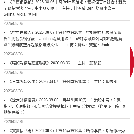
《香蕉俱樂部》2026-08-06︱阿Rei年尾結婚，預祝佢百年好合！新房
問題點解決？生唔生小朋友呢？︱主持：杜浚斌 Ben, 塔羅小公主
Selina, Viola, 阿Rei
2026/08/06
《空中再飛人》2026-08-07︱第44季第10集｜空姐飛馬尼拉掃淘寶
貨？挑戰食鴨仔蛋 + Jollibee隱藏用法！︱韓妹寧願瞓公司都唔想返韓
國？爆料航空界超嚴格階級文化！︱主持：寶珠、寶堅、Jack
2026/08/06
《啱傾啱講啱聽顏聯武》2026-08-06︱︱主持：顏聯武
2026/08/06
《日本咒怨凶間》2026-08-07︱第44季第10集：︱主持：藍秀朗
2026/08/06
《沈大師講投資》2026-08-05︱第44季第10集 – 1.港股市況，2.道
指，3.美匯指數，4.美國信貸違約掉期︱主持：沈振盈（逢星期三晚上9
點後更新！）
2026/08/06
《寶寶搞乜鬼》2026-08-07︱第44季第10集︰唔係李賢，都唔係林秀