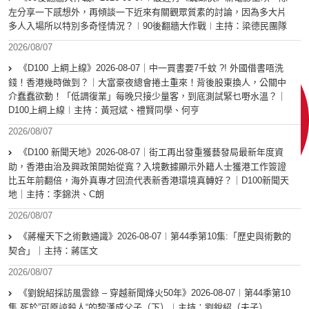
左分享一下感想外，再傾談一下近來有關觀眾質素的討論，因為多大片
多人入場所以特別多奇怪情況？︱90後翻牆大作戰︱主持：梁德民團隊
2026/08/07
《D100 上綱上線》2026-08-07｜中一買書要7千蚊 ?! 外國借書唔洗
錢！香港幾時做到？｜大富豪夜總會捲土重來！背後股東換人，公關中
介蠢蠢欲動！「低調復業」每晚只接少量客，到底測試緊乜嘢水溫？｜
D100上綱上線︱主持：黃冠斌、禮賢同學、何亨
2026/08/07
《D100 新聞天地》2026-08-07｜街工再出發重獲藝發局最新年度資
助，香港由治及興政策開始從寬？入境數據顯示外籍人士獲港工作簽證
比五年前翻倍，海外真專才回流代表新香港環境真轉好？｜D100新聞天
地｜主持：李錦洪、C朗
2026/08/07
《蔣權天下之術數通識》2026-08-07︱第44季第10集:「歴史與術數的
契合」｜主持：蔣匡文
2026/08/07
《劉銳紹採訪風雲錄 – 穿越新聞烽火50年》2026-08-07︱第44季第10
集 死於”可原諒殺人“的黎漢成父子（下）︱主持：劉銳紹（夫子）