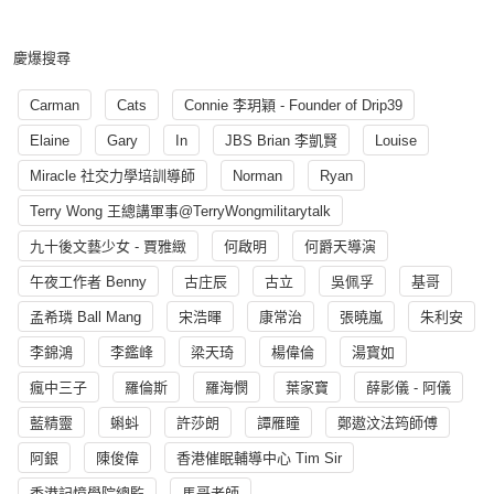
慶爆搜尋
Carman
Cats
Connie 李玥穎 - Founder of Drip39
Elaine
Gary
In
JBS Brian 李凱賢
Louise
Miracle 社交力學培訓導師
Norman
Ryan
Terry Wong 王總講軍事@TerryWongmilitarytalk
九十後文藝少女 - 賈雅緻
何啟明
何爵天導演
午夜工作者 Benny
古庄辰
古立
吳佩孚
基哥
孟希璘 Ball Mang
宋浩暉
康常治
張曉嵐
朱利安
李錦鴻
李鑑峰
梁天琦
楊偉倫
湯寳如
瘋中三子
羅倫斯
羅海憫
葉家寶
薛影儀 - 阿儀
藍精靈
蝌蚪
許莎朗
譚雁瞳
鄭遨汶法筠師傅
阿銀
陳俊偉
香港催眠輔導中心 Tim Sir
香港記憶學院總監
馬哥老師