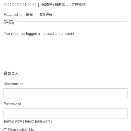
2021/09/29 21:00:06
|
(第25季) 贊助節目 - 霎時衝動
,
--
Featured --
,
-- 網台 --
|
0條評論
評論
You must be
logged in
to post a comment.
會員登入
Username:
Password:
|
signup now
forgot password?
Remember Me