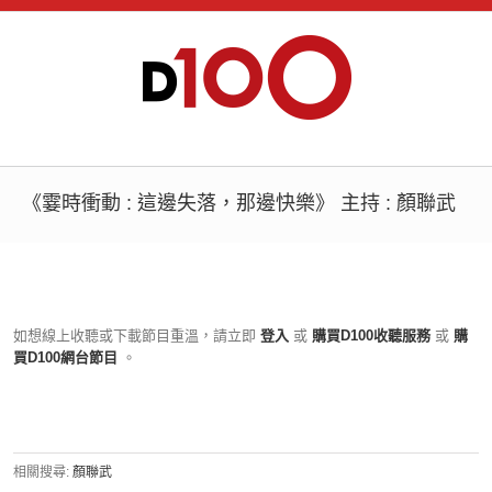
《霎時衝動 : 這邊失落，那邊快樂》 主持 : 顏聯武
如想線上收聽或下載節目重溫，請立即
登入
或
購買D100收聽服務
或
購
買D100網台節目
。
相關搜尋:
顏聯武