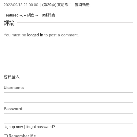
2022/09/13 21:00:00
|
(第29季) 贊助節目 - 霎時衝動
,
--
Featured --
,
-- 網台 --
|
0條評論
評論
You must be
logged in
to post a comment.
會員登入
Username:
Password:
|
signup now
forgot password?
Remember Me