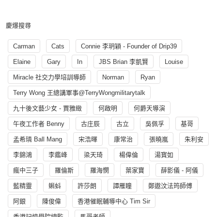
慶爆搜尋
Carman
Cats
Connie 李玥穎 - Founder of Drip39
Elaine
Gary
In
JBS Brian 李凱賢
Louise
Miracle 社交力學培訓導師
Norman
Ryan
Terry Wong 王總講軍事@TerryWongmilitarytalk
九十後文藝少女 - 賈雅緻
何啟明
何爵天導演
午夜工作者 Benny
古庄辰
古立
吳佩孚
基哥
孟希璘 Ball Mang
宋浩暉
康常治
張曉嵐
朱利安
李錦鴻
李鑑峰
梁天琦
楊偉倫
湯寳如
瘋中三子
羅倫斯
羅海憫
葉家寶
薛影儀 - 阿儀
藍精靈
蝌蚪
許莎朗
譚雁瞳
鄭遨汶法筠師傅
阿銀
陳俊偉
香港催眠輔導中心 Tim Sir
香港記憶學院總監
馬哥老師