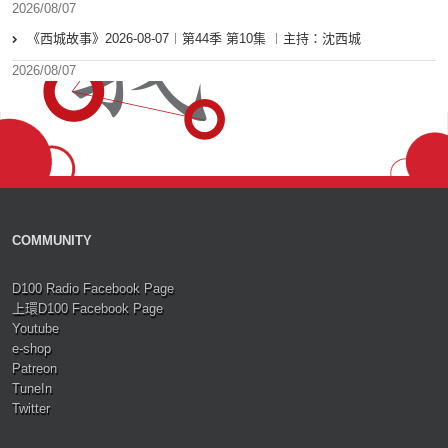
2026/08/07
《西城故事》2026-08-07︱第44季 第10集 ︱主持：沈西城
2026/08/07
COMMUNITY
D100 Radio Facebook Page
上環D100 Facebook Page
Youtube
e-shop
Patreon
TuneIn
Twitter