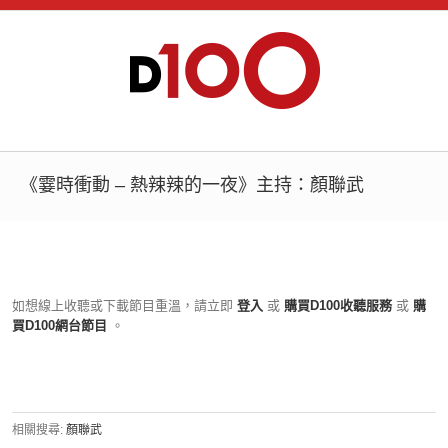
《霎時衝動 – 熱辣辣的一夜》主持：顏聯武
如想線上收聽或下載節目重溫，請立即
登入
或
購買D100收聽服務
或
購
買D100網台節目
。
相關搜尋:
顏聯武