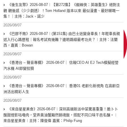
《後生友聚》2026-08-07︱【第272集】《蜘蛛俠：英雄重生》絕對主
觀 觀後感（少少劇透）！Tom Holland 版本以來 最似漫畫、最好睇嘅一
集！｜主持：Jack、諾少
2026/08/07
《巴膠不敗》2026-08-07︱(第151集) 由巴士迷變身車長！年輕車長親
述入行心路歷程｜報名考試有幾難？邊啲路線最考功夫？︱主持：法蘭
西，嘉賓︰Bowan
2026/08/07
《香港台 – 聲音專欄》 2026-08-07｜ 信報CEO AI EJ Tech模擬經營
汽水機 AI即變狡猾
2026/08/07
《香港台 – 聲音專欄》 2026-08-07｜ 香港01 老齡化新視角 在高齡亞
洲活出精彩人生
2026/08/07
《來自星星美食》2026-08-07︱深圳高端新派中菜驚喜重重！脆卜卜
酸甜燈影咕嚕肉，堂弄黃油蟹黯然銷魂飯，搭配不同口味干邑名釀。︱
來自星星美食︱主持：陳俊偉 嘉賓：Philip Fung