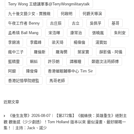
Terry Wong 王總講軍事@TerryWongmilitarytalk
九十後文藝少女 - 賈雅緻
何啟明
何爵天導演
午夜工作者 Benny
古庄辰
古立
吳佩孚
基哥
孟希璘 Ball Mang
宋浩暉
康常治
張曉嵐
朱利安
李錦鴻
李鑑峰
梁天琦
楊偉倫
湯寳如
瘋中三子
羅倫斯
羅海憫
葉家寶
薛影儀 - 阿儀
藍精靈
蝌蚪
許莎朗
譚雁瞳
鄭遨汶法筠師傅
阿銀
陳俊偉
香港催眠輔導中心 Tim Sir
香港記憶學院總監
馬哥老師
近期文章
《後生友聚》2026-08-07︱【第272集】《蜘蛛俠：英雄重生》絕對主
觀 觀後感（少少劇透）！Tom Holland 版本以來 最似漫畫、最好睇嘅一
集！｜主持：Jack、諾少