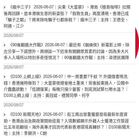
《瘋中三子》 2026-08-07｜尖東《大富豪》、港島《檀島咖啡》拉閘
後再回歸，是本港做生意的新姿態？「假救生員」再度湧現，香港已成
「騙子之都」？將來除咗騙子乜都係假？｜瘋中三子｜主持：王德全、
阿通、江少
2026/08/07
《90後翻牆大作戰》2026-08-07︱最近有《蜘蛛俠》新電影上映，除
左分享一下感想外，再傾談一下近來有關觀眾質素的討論，因為多大片
多人入場所以特別多奇怪情況？︱90後翻牆大作戰︱主持：梁德民團隊
2026/08/07
《D100 上綱上線》2026-08-07｜中一買書要7千蚊 ?! 外國借書唔洗
錢！香港幾時做到？｜大富豪夜總會捲土重來！背後股東換人，公關中
介蠢蠢欲動！「低調復業」每晚只接少量客，到底測試緊乜嘢水溫？｜
D100上綱上線︱主持：黃冠斌、禮賢同學、何亨
2026/08/07
《D100 新聞天地》2026-08-07｜街工再出發重獲藝發局最新年度資
助，香港由治及興政策開始從寬？入境數據顯示外籍人士獲港工作簽證
比五年前翻倍，海外真專才回流代表新香港環境真轉好？｜D100新聞天
地｜主持：李錦洪、C朗