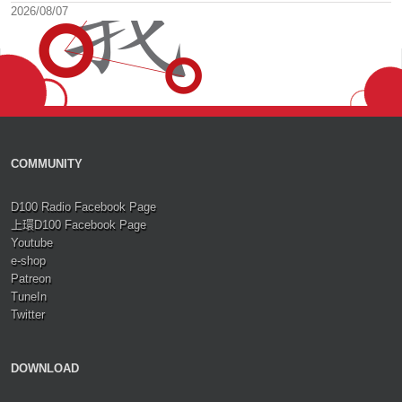
2026/08/07
COMMUNITY
D100 Radio Facebook Page
上環D100 Facebook Page
Youtube
e-shop
Patreon
TuneIn
Twitter
DOWNLOAD