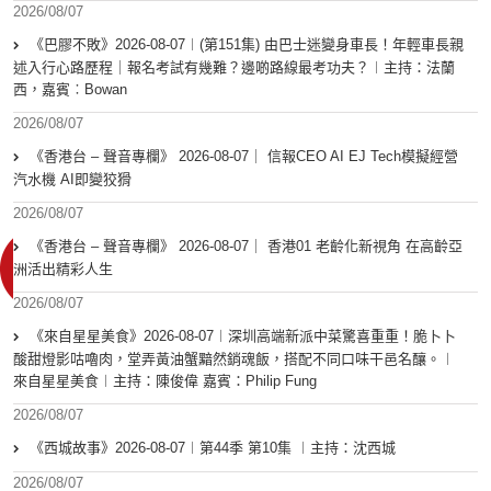
2026/08/07
《巴膠不敗》2026-08-07︱(第151集) 由巴士迷變身車長！年輕車長親
述入行心路歷程｜報名考試有幾難？邊啲路線最考功夫？︱主持：法蘭
西，嘉賓︰Bowan
2026/08/07
《香港台 – 聲音專欄》 2026-08-07｜ 信報CEO AI EJ Tech模擬經營
汽水機 AI即變狡猾
2026/08/07
《香港台 – 聲音專欄》 2026-08-07｜ 香港01 老齡化新視角 在高齡亞
洲活出精彩人生
2026/08/07
《來自星星美食》2026-08-07︱深圳高端新派中菜驚喜重重！脆卜卜
酸甜燈影咕嚕肉，堂弄黃油蟹黯然銷魂飯，搭配不同口味干邑名釀。︱
來自星星美食︱主持：陳俊偉 嘉賓：Philip Fung
2026/08/07
《西城故事》2026-08-07︱第44季 第10集 ︱主持：沈西城
2026/08/07