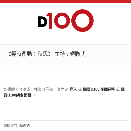
《霎時衝動：秋思》 主持 : 顏聯武
如想線上收聽或下載節目重溫，請立即
登入
或
購買D100收聽服務
或
購
買D100網台節目
。
相關搜尋:
顏聯武