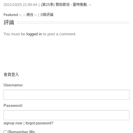
2021/10/25 21:00:44
|
(第25季) 贊助節目 - 霎時衝動
,
--
Featured --
,
-- 網台 --
|
0條評論
評論
You must be
logged in
to post a comment.
會員登入
Username:
Password:
|
signup now
forgot password?
Remember Me