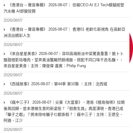
《香港台 – 聲音專欄》 2026-08-07｜ 信報CEO AI EJ Tech模擬經營
汽水機 AI即變狡猾
2026/08/07
《香港台 – 聲音專欄》 2026-08-07｜ 香港01 老齡化新視角 在高齡亞
洲活出精彩人生
2026/08/07
《來自星星美食》2026-08-07︱深圳高端新派中菜驚喜重重！脆卜卜
酸甜燈影咕嚕肉，堂弄黃油蟹黯然銷魂飯，搭配不同口味干邑名釀。︱
來自星星美食︱主持：陳俊偉 嘉賓：Philip Fung
2026/08/07
《西城故事》2026-08-07︱第44季 第10集 ︱主持：沈西城
2026/08/07
《瘋中三子》 2026-08-07｜尖東《大富豪》、港島《檀島咖啡》拉閘
後再回歸，是本港做生意的新姿態？「假救生員」再度湧現，香港已成
「騙子之都」？將來除咗騙子乜都係假？｜瘋中三子｜主持：王德全、
阿通、江少
2026/08/07