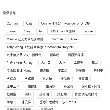
慶爆搜尋
Carman
Cats
Connie 李玥穎 - Founder of Drip39
Elaine
Gary
In
JBS Brian 李凱賢
Louise
Miracle 社交力學培訓導師
Norman
Ryan
Terry Wong 王總講軍事@TerryWongmilitarytalk
九十後文藝少女 - 賈雅緻
何啟明
何爵天導演
午夜工作者 Benny
古庄辰
古立
吳佩孚
基哥
孟希璘 Ball Mang
宋浩暉
康常治
張曉嵐
朱利安
李錦鴻
李鑑峰
梁天琦
楊偉倫
湯寳如
瘋中三子
羅倫斯
羅海憫
葉家寶
薛影儀 - 阿儀
藍精靈
蝌蚪
許莎朗
譚雁瞳
鄭遨汶法筠師傅
阿銀
陳俊偉
香港催眠輔導中心 Tim Sir
香港記憶學院總監
馬哥老師