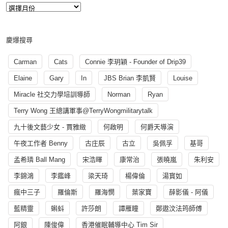
慶爆搜尋
Carman
Cats
Connie 李玥穎 - Founder of Drip39
Elaine
Gary
In
JBS Brian 李凱賢
Louise
Miracle 社交力學培訓導師
Norman
Ryan
Terry Wong 王總講軍事@TerryWongmilitarytalk
九十後文藝少女 - 賈雅緻
何啟明
何爵天導演
午夜工作者 Benny
古庄辰
古立
吳佩孚
基哥
孟希璘 Ball Mang
宋浩暉
康常治
張曉嵐
朱利安
李錦鴻
李鑑峰
梁天琦
楊偉倫
湯寳如
瘋中三子
羅倫斯
羅海憫
葉家寶
薛影儀 - 阿儀
藍精靈
蝌蚪
許莎朗
譚雁瞳
鄭遨汶法筠師傅
阿銀
陳俊偉
香港催眠輔導中心 Tim Sir