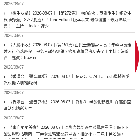
2026/08/07
《後生友聚》2026-08-07︱【第272集】《蜘蛛俠：英雄重生》絕對主
觀 觀後感（少少劇透）！Tom Holland 版本以來 最似漫畫、最好睇嘅一
集！｜主持：Jack、諾少
2026/08/07
《巴膠不敗》2026-08-07︱(第151集) 由巴士迷變身車長！年輕車長親
述入行心路歷程｜報名考試有幾難？邊啲路線最考功夫？︱主持：法蘭
西，嘉賓︰Bowan
2026/08/07
《香港台 – 聲音專欄》 2026-08-07｜ 信報CEO AI EJ Tech模擬經營
汽水機 AI即變狡猾
2026/08/07
《香港台 – 聲音專欄》 2026-08-07｜ 香港01 老齡化新視角 在高齡亞
洲活出精彩人生
2026/08/07
《來自星星美食》2026-08-07︱深圳高端新派中菜驚喜重重！脆卜卜
酸甜燈影咕嚕肉，堂弄黃油蟹黯然銷魂飯，搭配不同口味干邑名釀。︱