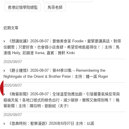
香港記憶學院總監
馬哥老師
近期文章
《想講就講》2026-08-07｜要做美食家 Foodie，最緊要講真話，對得
住觀眾；只要好食，也會撐小店食肆，希望佢哋能捱得住！｜主持：馬
溱禧 Heily, 莊韻澄 Xenia, 嘉賓：雅軒 Kinki
2026/08/07
《爵士鍾情》2026-08-07︱第44季10集 – Remembering the
Nightingale of the Orient & Brother Peter︱主持：鍾一諾 Roger
2026/08/07
《晚餐新聞》2026-08-07｜全球溫室效應加劇，引發嚴重氣候反常與
極端天氣！各地口號式的綠色出行、減少碳排，實際又做得到嗎？｜晚
餐新聞｜主持：陳珏明、劉銳紹（夫子）
2026/08/07
《恩典時刻：聖樂漫遊》2026年8月07日 主持：以諾