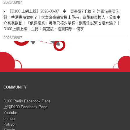
2026/08/07
《D100 上綱上線》2026-08-07｜中一買書要7千蚊 ?! 外國借書唔洗
錢！香港幾時做到？｜大富豪夜總會捲土重來！背後股東換人，公關中
介蠢蠢欲動！「低調復業」每晚只接少量客，到底測試緊乜嘢水溫？｜
D100上綱上線︱主持：黃冠斌、禮賢同學、何亨
2026/08/07
COMMUNITY
D100 Radio Facebook Page
上環D100 Facebook Page
Youtube
e-shop
Patreon