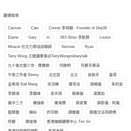
慶爆搜尋
Carman
Cats
Connie 李玥穎 - Founder of Drip39
Elaine
Gary
In
JBS Brian 李凱賢
Louise
Miracle 社交力學培訓導師
Norman
Ryan
Terry Wong 王總講軍事@TerryWongmilitarytalk
九十後文藝少女 - 賈雅緻
何啟明
何爵天導演
午夜工作者 Benny
古庄辰
古立
吳佩孚
基哥
孟希璘 Ball Mang
宋浩暉
康常治
張曉嵐
朱利安
李錦鴻
李鑑峰
梁天琦
楊偉倫
湯寳如
瘋中三子
羅倫斯
羅海憫
葉家寶
薛影儀 - 阿儀
藍精靈
蝌蚪
許莎朗
譚雁瞳
鄭遨汶法筠師傅
阿銀
陳俊偉
香港催眠輔導中心 Tim Sir
香港記憶學院總監
馬哥老師