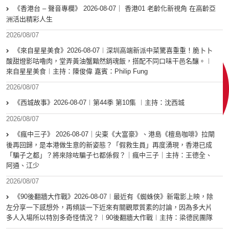
《香港台 – 聲音專欄》 2026-08-07｜ 香港01 老齡化新視角 在高齡亞
洲活出精彩人生
2026/08/07
《來自星星美食》2026-08-07︱深圳高端新派中菜驚喜重重！脆卜卜
酸甜燈影咕嚕肉，堂弄黃油蟹黯然銷魂飯，搭配不同口味干邑名釀。︱
來自星星美食︱主持：陳俊偉 嘉賓：Philip Fung
2026/08/07
《西城故事》2026-08-07︱第44季 第10集 ︱主持：沈西城
2026/08/07
《瘋中三子》 2026-08-07｜尖東《大富豪》、港島《檀島咖啡》拉閘
後再回歸，是本港做生意的新姿態？「假救生員」再度湧現，香港已成
「騙子之都」？將來除咗騙子乜都係假？｜瘋中三子｜主持：王德全、
阿通、江少
2026/08/07
《90後翻牆大作戰》2026-08-07︱最近有《蜘蛛俠》新電影上映，除
左分享一下感想外，再傾談一下近來有關觀眾質素的討論，因為多大片
多人入場所以特別多奇怪情況？︱90後翻牆大作戰︱主持：梁德民團隊