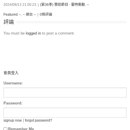
2024/08/13 21:00:23
|
(第36季) 贊助節目 - 霎時衝動
,
--
Featured --
,
-- 網台 --
|
0條評論
評論
You must be
logged in
to post a comment.
會員登入
Username:
Password:
|
signup now
forgot password?
Remember Me