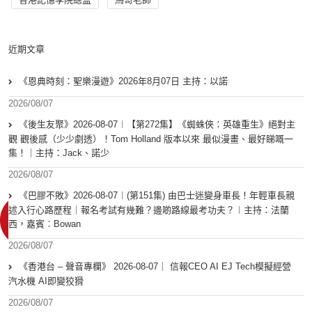
近期文章
《恩典時刻：聖樂漫遊》2026年8月07日 主持：以諾
2026/08/07
《後生友聚》2026-08-07︱【第272集】《蜘蛛俠：英雄重生》絕對主
觀 觀後感（少少劇透）！Tom Holland 版本以來 最似漫畫、最好睇嘅一
集！｜主持：Jack、諾少
2026/08/07
《巴膠不敗》2026-08-07︱(第151集) 由巴士迷變身車長！年輕車長親
述入行心路歷程｜報名考試有幾難？邊啲路線最考功夫？︱主持：法蘭
西，嘉賓︰Bowan
2026/08/07
《香港台 – 聲音專欄》 2026-08-07｜ 信報CEO AI EJ Tech模擬經營
汽水機 AI即變狡猾
2026/08/07