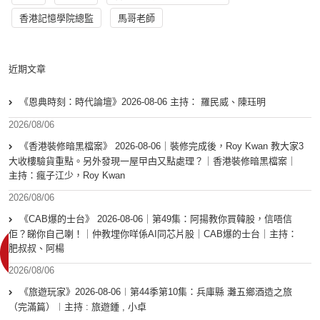
香港記憶學院總監
馬哥老師
近期文章
《恩典時刻：時代論壇》2026-08-06 主持： 羅民威、陳珏明
2026/08/06
《香港裝修暗黑檔案》 2026-08-06｜裝修完成後，Roy Kwan 教大家3
大收樓驗貨重點。另外發現一屋曱甴又點處理？｜香港裝修暗黑檔案｜
主持：瘋子江少，Roy Kwan
2026/08/06
《CAB爆的士台》 2026-08-06｜第49集：阿揚教你買韓股，信唔信
佢？睇你自己喇！｜仲教埋你咩係AI同芯片股｜CAB爆的士台｜主持：
肥叔叔、阿楊
2026/08/06
《旅遊玩家》2026-08-06︱第44季第10集：兵庫縣 灘五鄉酒造之旅
（完滿篇）︱主持 : 旅遊鍾 , 小卓