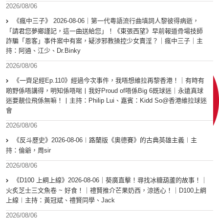
2026/08/06
《瘋中三子》 2026-08-06｜第一代粵語流行曲填詞人黎彼得病逝，
「請君您夢鄉謹記，這一曲送給您」！《東張西望》早前報道骨場技師
詐騙「恩客」事件案中有案，疑涉邪教操控少女賣淫？｜瘋中三子｜主
持：阿通、江少、Dr.Binky
2026/08/06
《一齊足經Ep.110》經過今次事件，我唔想維拉再黎香港！｜有時有
啲野係唔講得，明知係唔啱丨我好Proud of唔係Big 6既球迷｜永遠真球
迷要靚位飛係無嘛！丨主持：Philip Lui、嘉賓：Kidd So@香港維拉球迷
會
2026/08/06
《反斗歷史》2026-08-06︱路蘭版《奧德賽》的古典英雄主義︱主
持：倫爺，周sir
2026/08/06
《D100 上綱上線》2026-08-06｜葵廣直擊！尋找冰糖葫蘆的故事！｜
火炙芝士三文魚卷 ~ 好食！｜禮賢推介芒果奶西，涼透心！｜D100上綱
上線︱主持：黃冠斌、禮賢同學、Jack
2026/08/06