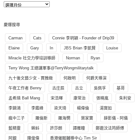
慶爆搜尋
Carman
Cats
Connie 李玥穎 - Founder of Drip39
Elaine
Gary
In
JBS Brian 李凱賢
Louise
Miracle 社交力學培訓導師
Norman
Ryan
Terry Wong 王總講軍事@TerryWongmilitarytalk
九十後文藝少女 - 賈雅緻
何啟明
何爵天導演
午夜工作者 Benny
古庄辰
古立
吳佩孚
基哥
孟希璘 Ball Mang
宋浩暉
康常治
張曉嵐
朱利安
李錦鴻
李鑑峰
梁天琦
楊偉倫
湯寳如
瘋中三子
羅倫斯
羅海憫
葉家寶
薛影儀 - 阿儀
藍精靈
蝌蚪
許莎朗
譚雁瞳
鄭遨汶法筠師傅
阿銀
陳俊偉
香港催眠輔導中心 Tim Sir