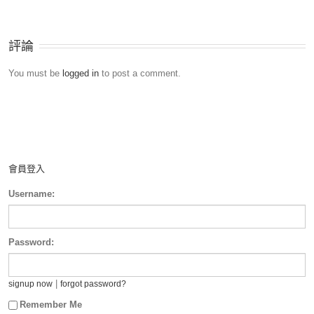
評論
You must be
logged in
to post a comment.
會員登入
Username:
Password:
|
signup now
forgot password?
Remember Me