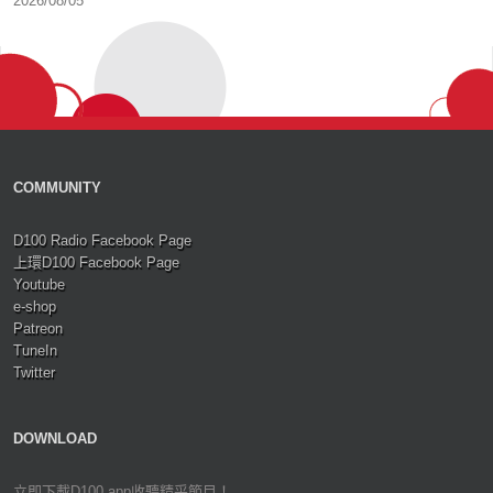
2026/08/05
COMMUNITY
D100 Radio Facebook Page
上環D100 Facebook Page
Youtube
e-shop
Patreon
TuneIn
Twitter
DOWNLOAD
立即下載D100 app收聽精采節目！