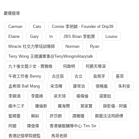
慶爆搜尋
Carman
Cats
Connie 李玥穎 - Founder of Drip39
Elaine
Gary
In
JBS Brian 李凱賢
Louise
Miracle 社交力學培訓導師
Norman
Ryan
Terry Wong 王總講軍事@TerryWongmilitarytalk
九十後文藝少女 - 賈雅緻
何啟明
何爵天導演
午夜工作者 Benny
古庄辰
古立
吳佩孚
基哥
孟希璘 Ball Mang
宋浩暉
康常治
張曉嵐
朱利安
李錦鴻
李鑑峰
梁天琦
楊偉倫
湯寳如
瘋中三子
羅倫斯
羅海憫
葉家寶
薛影儀 - 阿儀
藍精靈
蝌蚪
許莎朗
譚雁瞳
鄭遨汶法筠師傅
阿銀
陳俊偉
香港催眠輔導中心 Tim Sir
香港記憶學院總監
馬哥老師