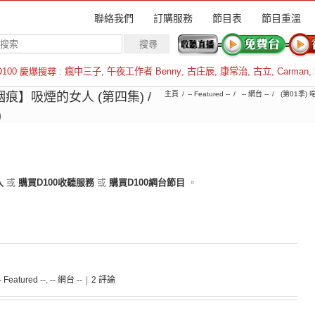
聯絡我們
訂購服務
節目表
節目重溫
D100 慶爆搜尋 :
瘋中三子
,
午夜工作者 Benny
,
古庄辰
,
康常治
,
古立
,
Carman
,
羅倫斯
痕】吸煙的女人 (第四集) /
主頁
-- Featured --
-- 網台 --
(第01季) 啱
)
入
或
購買D100收聽服務
或
購買D100網台節目
。
- Featured --
,
-- 網台 --
|
2 評論