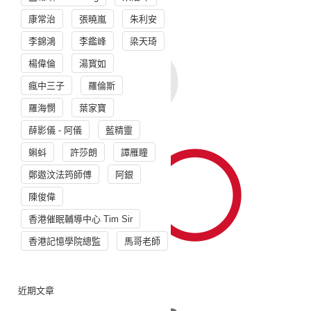
康常治
張曉嵐
朱利安
李錦鴻
李鑑峰
梁天琦
楊偉倫
湯寳如
瘋中三子
羅倫斯
羅海憫
葉家寶
薛影儀 - 阿儀
藍精靈
蝌蚪
許莎朗
譚雁瞳
鄭遨汶法筠師傅
阿銀
陳俊偉
香港催眠輔導中心 Tim Sir
香港記憶學院總監
馬哥老師
近期文章