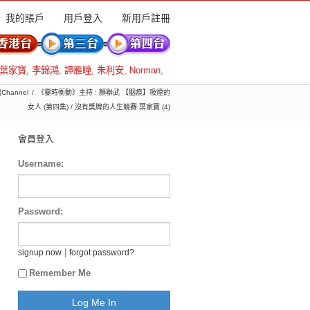
我的賬戶
用戶登入
新用戶註冊
葉家寶
,
李錦鴻
,
譚雁瞳
,
朱利安
,
Norman
,
Channel
《霎時衝動》主持 : 顏聯武 【胭痕】吸煙的
女人 (第四集) / 沒有獎牌的人生競賽:葉家寶 (4)
會員登入
Username:
Password:
|
signup now
forgot password?
Remember Me