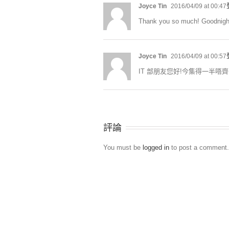
Joyce Tin
2016/04/09 at 00:47
Thank you so much! Goodnigh
Joyce Tin
2016/04/09 at 00:57
IT 部朋友您好!今集得一半唔齊!請跟進(d
評論
You must be
logged in
to post a comment.