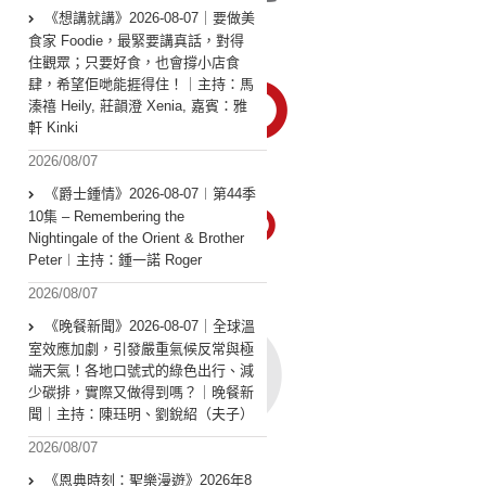
《想講就講》2026-08-07｜要做美
食家 Foodie，最緊要講真話，對得
住觀眾；只要好食，也會撐小店食
肆，希望佢哋能捱得住！｜主持：馬
溱禧 Heily, 莊韻澄 Xenia, 嘉賓：雅
軒 Kinki
2026/08/07
《爵士鍾情》2026-08-07︱第44季
10集 – Remembering the
Nightingale of the Orient & Brother
Peter︱主持：鍾一諾 Roger
2026/08/07
《晚餐新聞》2026-08-07｜全球溫
室效應加劇，引發嚴重氣候反常與極
端天氣！各地口號式的綠色出行、減
少碳排，實際又做得到嗎？｜晚餐新
聞｜主持：陳珏明、劉銳紹（夫子）
2026/08/07
《恩典時刻：聖樂漫遊》2026年8