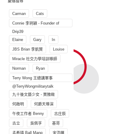
慶爆搜尋
Carman
Cats
Connie 李玥穎 - Founder of
Drip39
Elaine
Gary
In
JBS Brian 李凱賢
Louise
Miracle 社交力學培訓導師
Norman
Ryan
Terry Wong 王總講軍事
@TerryWongmilitarytalk
九十後文藝少女 - 賈雅緻
何啟明
何爵天導演
午夜工作者 Benny
古庄辰
古立
吳佩孚
基哥
孟希璘 Ball Mang
宋浩暉