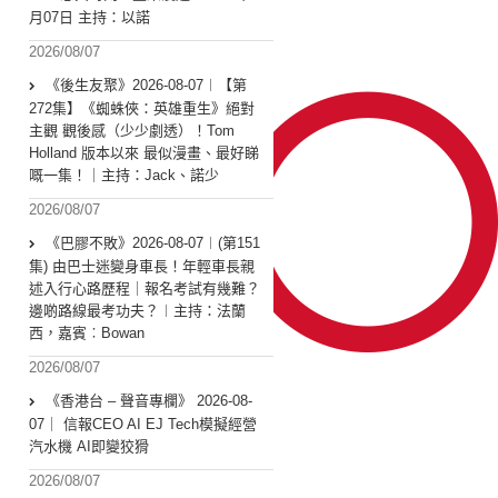
月07日 主持：以諾
2026/08/07
《後生友聚》2026-08-07︱【第
272集】《蜘蛛俠：英雄重生》絕對
主觀 觀後感（少少劇透）！Tom
Holland 版本以來 最似漫畫、最好睇
嘅一集！｜主持：Jack、諾少
2026/08/07
《巴膠不敗》2026-08-07︱(第151
集) 由巴士迷變身車長！年輕車長親
述入行心路歷程｜報名考試有幾難？
邊啲路線最考功夫？︱主持：法蘭
西，嘉賓︰Bowan
2026/08/07
《香港台 – 聲音專欄》 2026-08-
07｜ 信報CEO AI EJ Tech模擬經營
汽水機 AI即變狡猾
2026/08/07