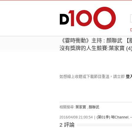
《霎時衝動》主持 : 顏聯武 【胭
沒有獎牌的人生競賽:葉家寶 (4
如想線上收聽或下載節目重溫，請立即
登
相關搜尋:
葉家寶
,
顏聯武
2016/04/08 21:00:54
|
(第01季) 啱Channel
,
-
2 評論