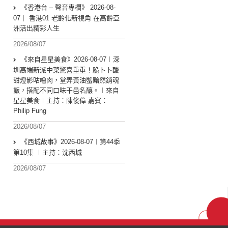
《香港台 – 聲音專欄》 2026-08-
07｜ 香港01 老齡化新視角 在高齡亞
洲活出精彩人生
2026/08/07
《來自星星美食》2026-08-07︱深
圳高端新派中菜驚喜重重！脆卜卜酸
甜燈影咕嚕肉，堂弄黃油蟹黯然銷魂
飯，搭配不同口味干邑名釀。︱來自
星星美食︱主持：陳俊偉 嘉賓：
Philip Fung
2026/08/07
《西城故事》2026-08-07︱第44季
第10集 ︱主持：沈西城
2026/08/07