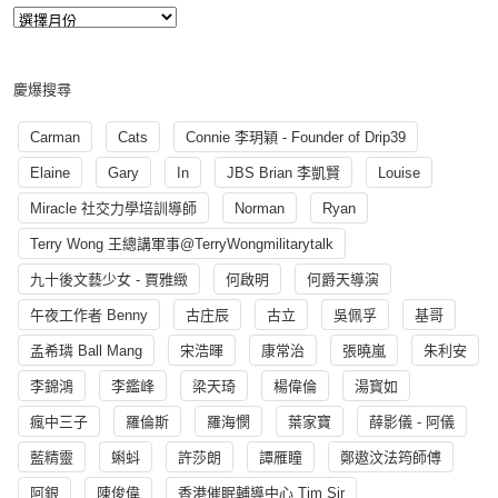
慶爆搜尋
Carman
Cats
Connie 李玥穎 - Founder of Drip39
Elaine
Gary
In
JBS Brian 李凱賢
Louise
Miracle 社交力學培訓導師
Norman
Ryan
Terry Wong 王總講軍事@TerryWongmilitarytalk
九十後文藝少女 - 賈雅緻
何啟明
何爵天導演
午夜工作者 Benny
古庄辰
古立
吳佩孚
基哥
孟希璘 Ball Mang
宋浩暉
康常治
張曉嵐
朱利安
李錦鴻
李鑑峰
梁天琦
楊偉倫
湯寳如
瘋中三子
羅倫斯
羅海憫
葉家寶
薛影儀 - 阿儀
藍精靈
蝌蚪
許莎朗
譚雁瞳
鄭遨汶法筠師傅
阿銀
陳俊偉
香港催眠輔導中心 Tim Sir