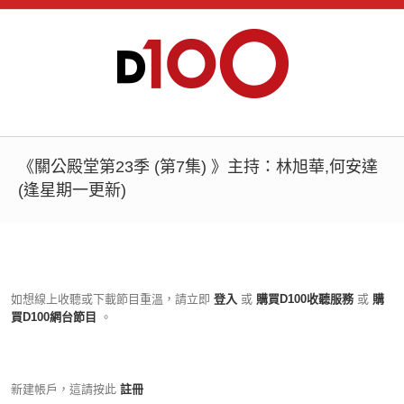
《關公殿堂第23季 (第7集) 》主持：林旭華,何安達
(逢星期一更新)
如想線上收聽或下載節目重溫，請立即
登入
或
購買D100收聽服務
或
購
買D100網台節目
。
新建帳戶，這請按此
註冊