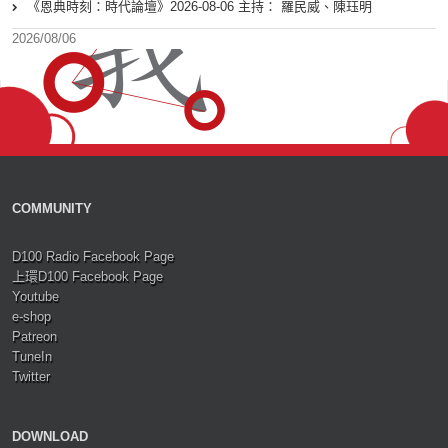
《恩典時刻：時代論壇》2026-08-06 主持： 羅民威、陳珏明
2026/08/06
COMMUNITY
D100 Radio Facebook Page
上環D100 Facebook Page
Youtube
e-shop
Patreon
TuneIn
Twitter
DOWNLOAD