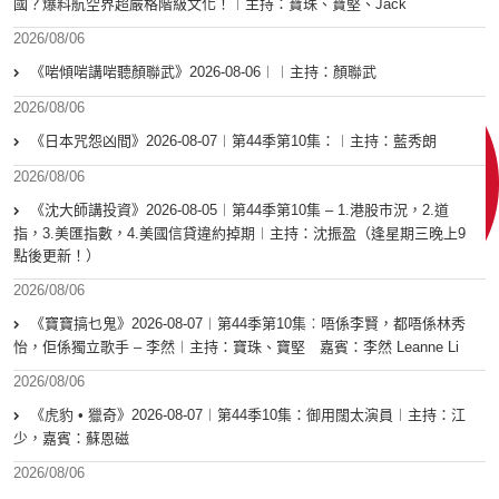
國？爆料航空界超嚴格階級文化！︱主持：寶珠、寶堅、Jack
2026/08/06
《啱傾啱講啱聽顏聯武》2026-08-06︱︱主持：顏聯武
2026/08/06
《日本咒怨凶間》2026-08-07︱第44季第10集：︱主持：藍秀朗
2026/08/06
《沈大師講投資》2026-08-05︱第44季第10集 – 1.港股市況，2.道
指，3.美匯指數，4.美國信貸違約掉期︱主持：沈振盈（逢星期三晚上9
點後更新！）
2026/08/06
《寶寶搞乜鬼》2026-08-07︱第44季第10集︰唔係李賢，都唔係林秀
怡，佢係獨立歌手 – 李然︱主持：寶珠、寶堅 嘉賓：李然 Leanne Li
2026/08/06
《虎豹 • 獵奇》2026-08-07︱第44季10集：御用闊太演員︱主持：江
少，嘉賓：蘇恩磁
2026/08/06