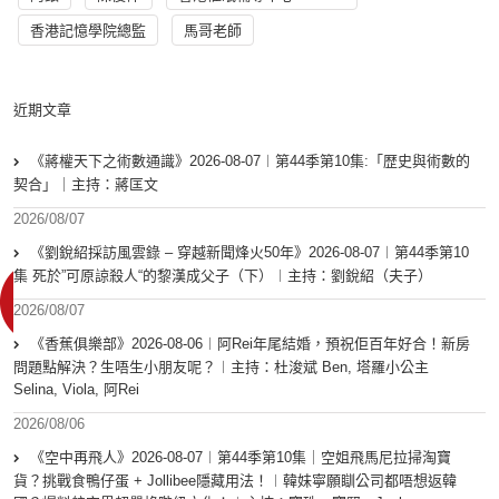
香港記憶學院總監
馬哥老師
近期文章
《蔣權天下之術數通識》2026-08-07︱第44季第10集:「歴史與術數的
契合」｜主持：蔣匡文
2026/08/07
《劉銳紹採訪風雲錄 – 穿越新聞烽火50年》2026-08-07︱第44季第10
集 死於”可原諒殺人“的黎漢成父子（下）︱主持：劉銳紹（夫子）
2026/08/07
《香蕉俱樂部》2026-08-06︱阿Rei年尾結婚，預祝佢百年好合！新房
問題點解決？生唔生小朋友呢？︱主持：杜浚斌 Ben, 塔羅小公主
Selina, Viola, 阿Rei
2026/08/06
《空中再飛人》2026-08-07︱第44季第10集｜空姐飛馬尼拉掃淘寶
貨？挑戰食鴨仔蛋 + Jollibee隱藏用法！︱韓妹寧願瞓公司都唔想返韓