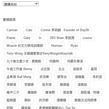
慶爆搜尋
Carman
Cats
Connie 李玥穎 - Founder of Drip39
Elaine
Gary
In
JBS Brian 李凱賢
Louise
Miracle 社交力學培訓導師
Norman
Ryan
Terry Wong 王總講軍事@TerryWongmilitarytalk
九十後文藝少女 - 賈雅緻
何啟明
何爵天導演
午夜工作者 Benny
古庄辰
古立
吳佩孚
基哥
孟希璘 Ball Mang
宋浩暉
康常治
張曉嵐
朱利安
李錦鴻
李鑑峰
梁天琦
楊偉倫
湯寳如
瘋中三子
羅倫斯
羅海憫
葉家寶
薛影儀 - 阿儀
藍精靈
蝌蚪
許莎朗
譚雁瞳
鄭遨汶法筠師傅
阿銀
陳俊偉
香港催眠輔導中心 Tim Sir