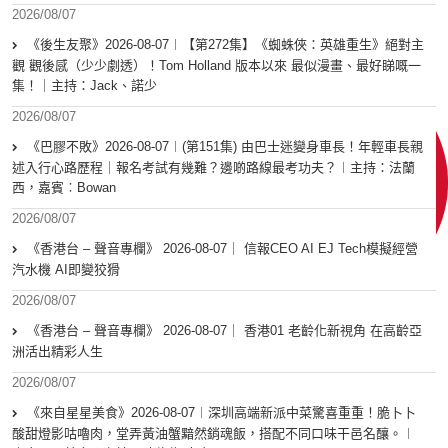
2026/08/07
《後生友聚》2026-08-07︱【第272集】《蜘蛛俠：英雄重生》絕對主
觀 觀後感（少少劇透）！Tom Holland 版本以來 最似漫畫、最好睇嘅一
集！｜主持：Jack、諾少
2026/08/07
《巴膠不敗》2026-08-07︱(第151集) 由巴士迷變身車長！年輕車長親
述入行心路歷程｜報名考試有幾難？邊啲路線最考功夫？︱主持：法蘭
西，嘉賓︰Bowan
2026/08/07
《香港台 – 聲音專欄》 2026-08-07｜ 信報CEO AI EJ Tech模擬經營
汽水機 AI即變狡猾
2026/08/07
《香港台 – 聲音專欄》 2026-08-07｜ 香港01 老齡化新視角 在高齡亞
洲活出精彩人生
2026/08/07
《來自星星美食》2026-08-07︱深圳高端新派中菜驚喜重重！脆卜卜
酸甜燈影咕嚕肉，堂弄黃油蟹黯然銷魂飯，搭配不同口味干邑名釀。︱