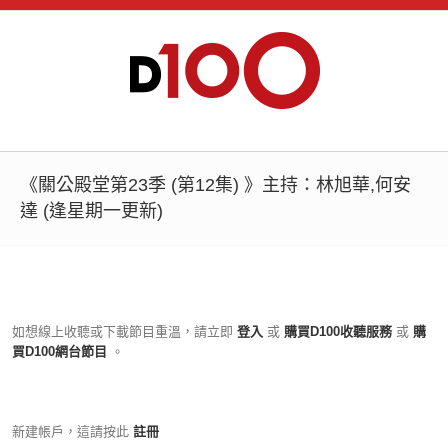
《關公殿堂第23季 (第12集) 》主持：林旭華,何安
達 (逢星期一更新)
如想線上收聽或下載節目重溫，請立即
登入
或
購買D100收聽服務
或
購
買D100網台節目
。
新建帳戶，這請按此
註冊