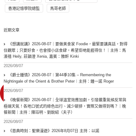
香港記憶學院總監
馬哥老師
近期文章
《想講就講》2026-08-07｜要做美食家 Foodie，最緊要講真話，對得
住觀眾；只要好食，也會撐小店食肆，希望佢哋能捱得住！｜主持：馬
溱禧 Heily, 莊韻澄 Xenia, 嘉賓：雅軒 Kinki
2026/08/07
《爵士鍾情》2026-08-07︱第44季10集 – Remembering the
Nightingale of the Orient & Brother Peter︱主持：鍾一諾 Roger
2026/08/07
《晚餐新聞》2026-08-07｜全球溫室效應加劇，引發嚴重氣候反常與
極端天氣！各地口號式的綠色出行、減少碳排，實際又做得到嗎？｜晚
餐新聞｜主持：陳珏明、劉銳紹（夫子）
2026/08/07
《恩典時刻：聖樂漫遊》2026年8月07日 主持：以諾