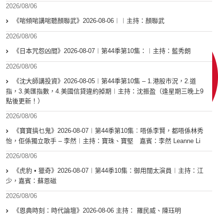
2026/08/06
《啱傾啱講啱聽顏聯武》2026-08-06︱︱主持：顏聯武
2026/08/06
《日本咒怨凶間》2026-08-07︱第44季第10集：︱主持：藍秀朗
2026/08/06
《沈大師講投資》2026-08-05︱第44季第10集 – 1.港股市況，2.道
指，3.美匯指數，4.美國信貸違約掉期︱主持：沈振盈（逢星期三晚上9
點後更新！）
2026/08/06
《寶寶搞乜鬼》2026-08-07︱第44季第10集︰唔係李賢，都唔係林秀
怡，佢係獨立歌手 – 李然︱主持：寶珠、寶堅 嘉賓：李然 Leanne Li
2026/08/06
《虎豹 • 獵奇》2026-08-07︱第44季10集：御用闊太演員︱主持：江
少，嘉賓：蘇恩磁
2026/08/06
《恩典時刻：時代論壇》2026-08-06 主持： 羅民威、陳珏明