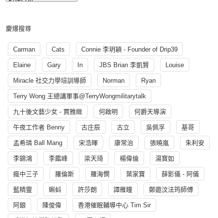
慶爆搜尋
Carman
Cats
Connie 李玥穎 - Founder of Drip39
Elaine
Gary
In
JBS Brian 李凱賢
Louise
Miracle 社交力學培訓導師
Norman
Ryan
Terry Wong 王總講軍事@TerryWongmilitarytalk
九十後文藝少女 - 賈雅緻
何啟明
何爵天導演
午夜工作者 Benny
古庄辰
古立
吳佩孚
基哥
孟希璘 Ball Mang
宋浩暉
康常治
張曉嵐
朱利安
李錦鴻
李鑑峰
梁天琦
楊偉倫
湯寳如
瘋中三子
羅倫斯
羅海憫
葉家寶
薛影儀 - 阿儀
藍精靈
蝌蚪
許莎朗
譚雁瞳
鄭遨汶法筠師傅
阿銀
陳俊偉
香港催眠輔導中心 Tim Sir