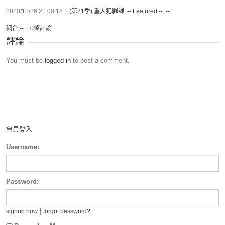
2020/11/26 21:00:18
|
(第21季) 重大犯罪課
,
-- Featured --
,
--
網台 --
|
0條評論
評論
You must be
logged in
to post a comment.
會員登入
Username:
Password:
|
signup now
forgot password?