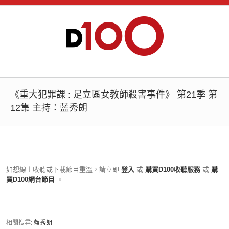
《重大犯罪課 : 足立區女教師殺害事件》 第21季 第
12集 主持：藍秀朗
如想線上收聽或下載節目重溫，請立即
登入
或
購買D100收聽服務
或
購
買D100網台節目
。
相關搜尋:
藍秀朗