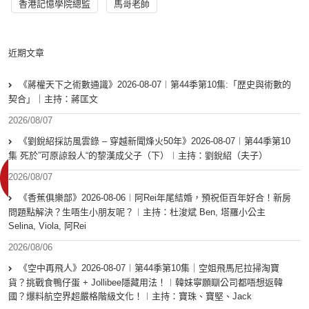
香港記憶學院總監
馬哥老師
近期文章
《蔣權天下之術數通識》2026-08-07︱第44季第10集:「歴史與術數的
契合」｜主持：蔣匡文
2026/08/07
《劉銳紹採訪風雲錄 – 穿越新聞烽火50年》2026-08-07︱第44季第10
集 死於”可原諒殺人“的黎漢成父子（下）︱主持：劉銳紹（夫子）
2026/08/07
《香蕉俱樂部》2026-08-06︱阿Rei年尾結婚，預祝佢百年好合！新房
問題點解決？生唔生小朋友呢？︱主持：杜浚斌 Ben, 塔羅小公主
Selina, Viola, 阿Rei
2026/08/06
《空中再飛人》2026-08-07︱第44季第10集｜空姐飛馬尼拉掃淘寶
貨？挑戰食鴨仔蛋 + Jollibee隱藏用法！︱韓妹寧願瞓公司都唔想返韓
國？爆料航空界超嚴格階級文化！︱主持：寶珠、寶堅、Jack