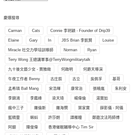
慶爆搜尋
Carman
Cats
Connie 李玥穎 - Founder of Drip39
Elaine
Gary
In
JBS Brian 李凱賢
Louise
Miracle 社交力學培訓導師
Norman
Ryan
Terry Wong 王總講軍事@TerryWongmilitarytalk
九十後文藝少女 - 賈雅緻
何啟明
何爵天導演
午夜工作者 Benny
古庄辰
古立
吳佩孚
基哥
孟希璘 Ball Mang
宋浩暉
康常治
張曉嵐
朱利安
李錦鴻
李鑑峰
梁天琦
楊偉倫
湯寳如
瘋中三子
羅倫斯
羅海憫
葉家寶
薛影儀 - 阿儀
藍精靈
蝌蚪
許莎朗
譚雁瞳
鄭遨汶法筠師傅
阿銀
陳俊偉
香港催眠輔導中心 Tim Sir