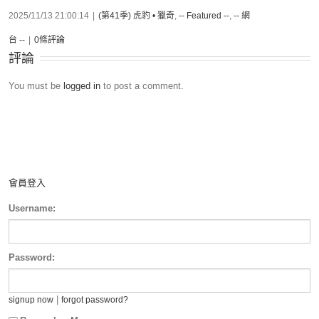
2025/11/13 21:00:14
|
(第41季) 虎豹 • 獵奇
,
-- Featured --
,
-- 網
台 --
|
0條評論
評論
You must be
logged in
to post a comment.
會員登入
Username:
Password:
|
signup now
forgot password?