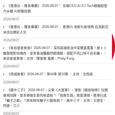
《香港台 – 聲音專欄》 2026-08-07｜ 信報CEO AI EJ Tech模擬經營
汽水機 AI即變狡猾
2026/08/07
《香港台 – 聲音專欄》 2026-08-07｜ 香港01 老齡化新視角 在高齡亞
洲活出精彩人生
2026/08/07
《來自星星美食》2026-08-07︱深圳高端新派中菜驚喜重重！脆卜卜
酸甜燈影咕嚕肉，堂弄黃油蟹黯然銷魂飯，搭配不同口味干邑名釀。︱
來自星星美食︱主持：陳俊偉 嘉賓：Philip Fung
2026/08/07
《西城故事》2026-08-07︱第44季 第10集 ︱主持：沈西城
2026/08/07
《瘋中三子》 2026-08-07｜尖東《大富豪》、港島《檀島咖啡》拉閘
後再回歸，是本港做生意的新姿態？「假救生員」再度湧現，香港已成
「騙子之都」？將來除咗騙子乜都係假？｜瘋中三子｜主持：王德全、
阿通、江少
2026/08/07