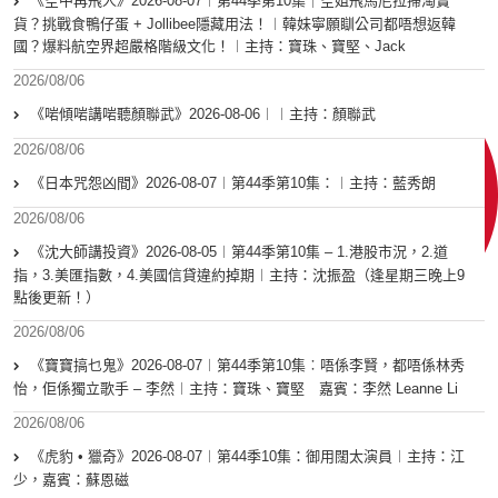
《空中再飛人》2026-08-07︱第44季第10集｜空姐飛馬尼拉掃淘寶
貨？挑戰食鴨仔蛋 + Jollibee隱藏用法！︱韓妹寧願瞓公司都唔想返韓
國？爆料航空界超嚴格階級文化！︱主持：寶珠、寶堅、Jack
2026/08/06
《啱傾啱講啱聽顏聯武》2026-08-06︱︱主持：顏聯武
2026/08/06
《日本咒怨凶間》2026-08-07︱第44季第10集：︱主持：藍秀朗
2026/08/06
《沈大師講投資》2026-08-05︱第44季第10集 – 1.港股市況，2.道
指，3.美匯指數，4.美國信貸違約掉期︱主持：沈振盈（逢星期三晚上9
點後更新！）
2026/08/06
《寶寶搞乜鬼》2026-08-07︱第44季第10集︰唔係李賢，都唔係林秀
怡，佢係獨立歌手 – 李然︱主持：寶珠、寶堅 嘉賓：李然 Leanne Li
2026/08/06
《虎豹 • 獵奇》2026-08-07︱第44季10集：御用闊太演員︱主持：江
少，嘉賓：蘇恩磁