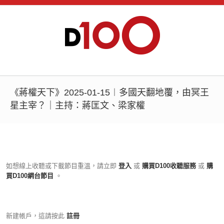
《蔣權天下》2025-01-15︱多國天翻地覆，由冥王
星主宰？｜主持：蔣匡文、梁家權
如想線上收聽或下載節目重溫，請立即
登入
或
購買D100收聽服務
或
購
買D100網台節目
。
新建帳戶，這請按此
註冊