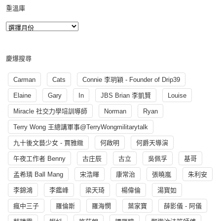
重溫庫
慶爆搜尋
Carman
Cats
Connie 李玥穎 - Founder of Drip39
Elaine
Gary
In
JBS Brian 李凱賢
Louise
Miracle 社交力學培訓導師
Norman
Ryan
Terry Wong 王總講軍事@TerryWongmilitarytalk
九十後文藝少女 - 賈雅緻
何啟明
何爵天導演
午夜工作者 Benny
古庄辰
古立
吳佩孚
基哥
孟希璘 Ball Mang
宋浩暉
康常治
張曉嵐
朱利安
李錦鴻
李鑑峰
梁天琦
楊偉倫
湯寳如
瘋中三子
羅倫斯
羅海憫
葉家寶
薛影儀 - 阿儀