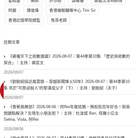
藍精靈
蝌蚪
許莎朗
譚雁瞳
鄭遨汶法筠師傅
阿銀
陳俊偉
香港催眠輔導中心 Tim Sir
香港記憶學院總監
馬哥老師
近期文章
《蔣權天下之術數通識》2026-08-07︱第44季第10集:「歴史與術數的
契合」｜主持：蔣匡文
2026/08/07
《劉銳紹採訪風雲錄 – 穿越新聞烽火50年》2026-08-07︱第44季第10
集 死於”可原諒殺人“的黎漢成父子（下）︱主持：劉銳紹（夫子）
2026/08/07
《香蕉俱樂部》2026-08-06︱阿Rei年尾結婚，預祝佢百年好合！新房
問題點解決？生唔生小朋友呢？︱主持：杜浚斌 Ben, 塔羅小公主
Selina, Viola, 阿Rei
2026/08/06