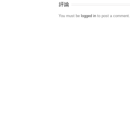
評論
You must be
logged in
to post a comment.