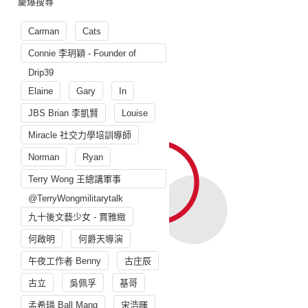
慶爆搜尋
Carman
Cats
Connie 李玥穎 - Founder of
Drip39
Elaine
Gary
In
JBS Brian 李凱賢
Louise
Miracle 社交力學培訓導師
Norman
Ryan
Terry Wong 王總講軍事
@TerryWongmilitarytalk
九十後文藝少女 - 賈雅緻
何啟明
何爵天導演
午夜工作者 Benny
古庄辰
古立
吳佩孚
基哥
孟希璘 Ball Mang
宋浩暉