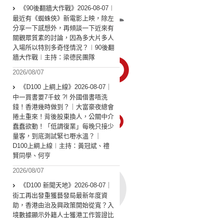
《90後翻牆大作戰》2026-08-07︱
最近有《蜘蛛俠》新電影上映，除左
分享一下感想外，再傾談一下近來有
關觀眾質素的討論，因為多大片多人
入場所以特別多奇怪情況？︱90後翻
牆大作戰︱主持：梁德民團隊
2026/08/07
《D100 上綱上線》2026-08-07｜
中一買書要7千蚊 ?! 外國借書唔洗
錢！香港幾時做到？｜大富豪夜總會
捲土重來！背後股東換人，公關中介
蠢蠢欲動！「低調復業」每晚只接少
量客，到底測試緊乜嘢水溫？｜
D100上綱上線︱主持：黃冠斌、禮
賢同學、何亨
2026/08/07
《D100 新聞天地》2026-08-07｜
街工再出發重獲藝發局最新年度資
助，香港由治及興政策開始從寬？入
境數據顯示外籍人士獲港工作簽證比