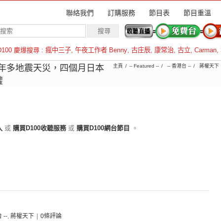
聯絡我們
訂購服務
節目表
節目重溫
D100 慶爆搜尋 :
瘋中三子
,
午夜工作者 Benny
,
古庄辰
,
康常治
,
古立
,
Carman
,
羅倫斯
︱ 蛇年多地震天災，四個月日本
主頁
-- Featured --
-- 香港台 --
蔣權天下
權
入
或
購買D100收聽服務
或
購買D100網台節目
。
 --
,
蔣權天下
|
0條評論