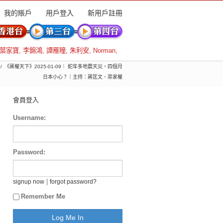
我的賬戶
用戶登入
新用戶註冊
葉家寶
,
李錦鴻
,
譚雁瞳
,
朱利安
,
Norman
,
《蔣權天下》2025-01-09︱ 蛇年多地震天災，四個月
日本小心？｜主持：蔣匡文、梁家權
會員登入
Username:
Password:
|
signup now
forgot password?
Remember Me