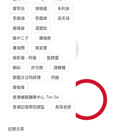
康常治
張曉嵐
朱利安
李錦鴻
李鑑峰
梁天琦
楊偉倫
湯寳如
瘋中三子
羅倫斯
羅海憫
葉家寶
薛影儀 - 阿儀
藍精靈
蝌蚪
許莎朗
譚雁瞳
鄭遨汶法筠師傅
阿銀
陳俊偉
香港催眠輔導中心 Tim Sir
香港記憶學院總監
馬哥老師
近期文章