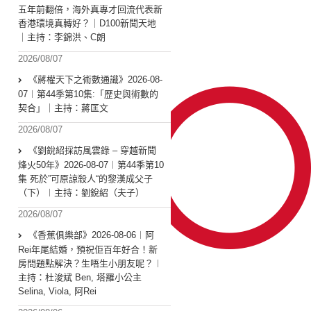
五年前翻倍，海外真專才回流代表新
香港環境真轉好？｜D100新聞天地
｜主持：李錦洪、C朗
2026/08/07
《蔣權天下之術數通識》2026-08-
07︱第44季第10集:「歴史與術數的
契合」｜主持：蔣匡文
2026/08/07
《劉銳紹採訪風雲錄 – 穿越新聞
烽火50年》2026-08-07︱第44季第10
集 死於”可原諒殺人“的黎漢成父子
（下）︱主持：劉銳紹（夫子）
2026/08/07
《香蕉俱樂部》2026-08-06︱阿
Rei年尾結婚，預祝佢百年好合！新
房問題點解決？生唔生小朋友呢？︱
主持：杜浚斌 Ben, 塔羅小公主
Selina, Viola, 阿Rei