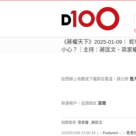
《蔣權天下》2025-01-09
小心？｜主持：蔣匡文、梁家
如想線上收聽或下載節目重溫，請立即
登
新建帳戶，這請按此
註冊
相關搜尋:
梁家權
,
蔣匡文
2025/01/09 23:00:16
|
-- Featured --
,
-- 香港台