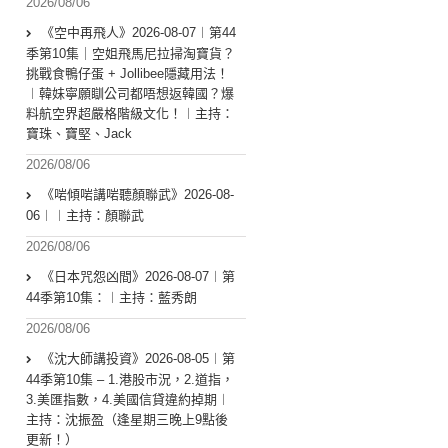
2026/08/06
《空中再飛人》2026-08-07︱第44
季第10集｜空姐飛馬尼拉掃淘寶貨？
挑戰食鴨仔蛋 + Jollibee隱藏用法！
︱韓妹寧願瞓公司都唔想返韓國？爆
料航空界超嚴格階級文化！︱主持：
寶珠、寶堅、Jack
2026/08/06
《啱傾啱講啱聽顏聯武》2026-08-
06︱︱主持：顏聯武
2026/08/06
《日本咒怨凶間》2026-08-07︱第
44季第10集：︱主持：藍秀朗
2026/08/06
《沈大師講投資》2026-08-05︱第
44季第10集 – 1.港股市況，2.道指，
3.美匯指數，4.美國信貸違約掉期︱
主持：沈振盈（逢星期三晚上9點後
更新！）