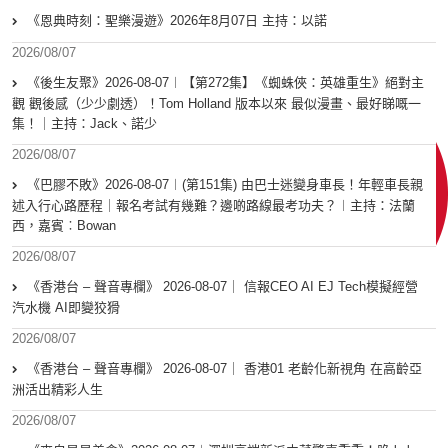
《恩典時刻：聖樂漫遊》2026年8月07日 主持：以諾
2026/08/07
《後生友聚》2026-08-07︱【第272集】《蜘蛛俠：英雄重生》絕對主
觀 觀後感（少少劇透）！Tom Holland 版本以來 最似漫畫、最好睇嘅一
集！｜主持：Jack、諾少
2026/08/07
《巴膠不敗》2026-08-07︱(第151集) 由巴士迷變身車長！年輕車長親
述入行心路歷程｜報名考試有幾難？邊啲路線最考功夫？︱主持：法蘭
西，嘉賓︰Bowan
2026/08/07
《香港台 – 聲音專欄》 2026-08-07｜ 信報CEO AI EJ Tech模擬經營
汽水機 AI即變狡猾
2026/08/07
《香港台 – 聲音專欄》 2026-08-07｜ 香港01 老齡化新視角 在高齡亞
洲活出精彩人生
2026/08/07