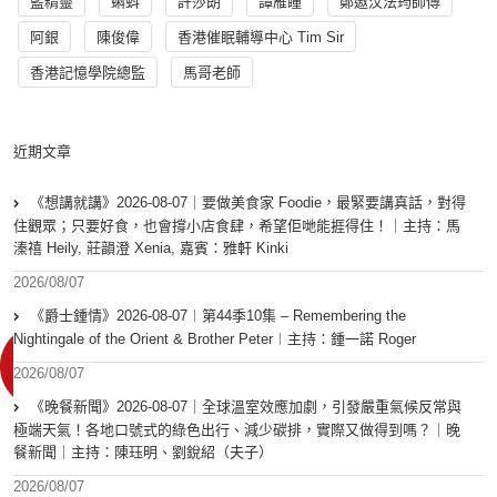
藍精靈
蝌蚪
許莎朗
譚雁瞳
鄭遨汶法筠師傅
阿銀
陳俊偉
香港催眠輔導中心 Tim Sir
香港記憶學院總監
馬哥老師
近期文章
《想講就講》2026-08-07｜要做美食家 Foodie，最緊要講真話，對得
住觀眾；只要好食，也會撐小店食肆，希望佢哋能捱得住！｜主持：馬
溱禧 Heily, 莊韻澄 Xenia, 嘉賓：雅軒 Kinki
2026/08/07
《爵士鍾情》2026-08-07︱第44季10集 – Remembering the
Nightingale of the Orient & Brother Peter︱主持：鍾一諾 Roger
2026/08/07
《晚餐新聞》2026-08-07｜全球溫室效應加劇，引發嚴重氣候反常與
極端天氣！各地口號式的綠色出行、減少碳排，實際又做得到嗎？｜晚
餐新聞｜主持：陳珏明、劉銳紹（夫子）
2026/08/07