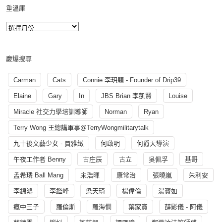
重溫庫
慶爆搜尋
Carman
Cats
Connie 李玥穎 - Founder of Drip39
Elaine
Gary
In
JBS Brian 李凱賢
Louise
Miracle 社交力學培訓導師
Norman
Ryan
Terry Wong 王總講軍事@TerryWongmilitarytalk
九十後文藝少女 - 賈雅緻
何啟明
何爵天導演
午夜工作者 Benny
古庄辰
古立
吳佩孚
基哥
孟希璘 Ball Mang
宋浩暉
康常治
張曉嵐
朱利安
李錦鴻
李鑑峰
梁天琦
楊偉倫
湯寳如
瘋中三子
羅倫斯
羅海憫
葉家寶
薛影儀 - 阿儀