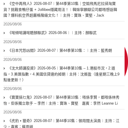
《空中再飛人》2026-08-07︱第44季第10集｜空姐飛馬尼拉掃淘寶
貨？挑戰食鴨仔蛋 + Jollibee隱藏用法！︱韓妹寧願瞓公司都唔想返韓
國？爆料航空界超嚴格階級文化！︱主持：寶珠、寶堅、Jack
2026/08/06
《啱傾啱講啱聽顏聯武》2026-08-06︱︱主持：顏聯武
2026/08/06
《日本咒怨凶間》2026-08-07︱第44季第10集：︱主持：藍秀朗
2026/08/06
《沈大師講投資》2026-08-05︱第44季第10集 – 1.港股市況，2.道
指，3.美匯指數，4.美國信貸違約掉期︱主持：沈振盈（逢星期三晚上9
點後更新！）
2026/08/06
《寶寶搞乜鬼》2026-08-07︱第44季第10集︰唔係李賢，都唔係林秀
怡，佢係獨立歌手 – 李然︱主持：寶珠、寶堅 嘉賓：李然 Leanne Li
2026/08/06
《虎豹 • 獵奇》2026-08-07︱第44季10集：御用闊太演員︱主持：江
少，嘉賓：蘇恩磁