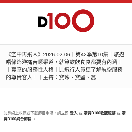
《空中再飛人》2026-02-06︱第42季第10集｜旅遊
唔係逃避痛苦嘅渠道，就算飲飲食食都要有內涵！
｜寶堅的服務性人格｜比飛行人員更了解航空服務
的尊貴客人！︱主持：寶珠、寶堅、囂
如想線上收聽或下載節目重溫，請立即
登入
或
購買D100收聽服務
或
購
買D100網台節目
。