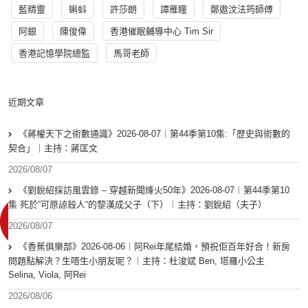
藍精靈
蝌蚪
許莎朗
譚雁瞳
鄭遨汶法筠師傅
阿銀
陳俊偉
香港催眠輔導中心 Tim Sir
香港記憶學院總監
馬哥老師
近期文章
《蔣權天下之術數通識》2026-08-07︱第44季第10集:「歴史與術數的
契合」｜主持：蔣匡文
2026/08/07
《劉銳紹採訪風雲錄 – 穿越新聞烽火50年》2026-08-07︱第44季第10
集 死於”可原諒殺人“的黎漢成父子（下）︱主持：劉銳紹（夫子）
2026/08/07
《香蕉俱樂部》2026-08-06︱阿Rei年尾結婚，預祝佢百年好合！新房
問題點解決？生唔生小朋友呢？︱主持：杜浚斌 Ben, 塔羅小公主
Selina, Viola, 阿Rei
2026/08/06