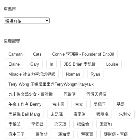
重溫庫
慶爆搜尋
Carman
Cats
Connie 李玥穎 - Founder of Drip39
Elaine
Gary
In
JBS Brian 李凱賢
Louise
Miracle 社交力學培訓導師
Norman
Ryan
Terry Wong 王總講軍事@TerryWongmilitarytalk
九十後文藝少女 - 賈雅緻
何啟明
何爵天導演
午夜工作者 Benny
古庄辰
古立
吳佩孚
基哥
孟希璘 Ball Mang
宋浩暉
康常治
張曉嵐
朱利安
李錦鴻
李鑑峰
梁天琦
楊偉倫
湯寳如
瘋中三子
羅倫斯
羅海憫
葉家寶
薛影儀 - 阿儀