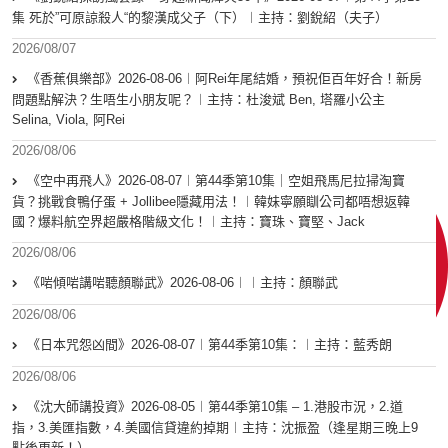
集 死於”可原諒殺人“的黎漢成父子（下）︱主持：劉銳紹（夫子）
2026/08/07
《香蕉俱樂部》2026-08-06︱阿Rei年尾結婚，預祝佢百年好合！新房
問題點解決？生唔生小朋友呢？︱主持：杜浚斌 Ben, 塔羅小公主
Selina, Viola, 阿Rei
2026/08/06
《空中再飛人》2026-08-07︱第44季第10集｜空姐飛馬尼拉掃淘寶
貨？挑戰食鴨仔蛋 + Jollibee隱藏用法！︱韓妹寧願瞓公司都唔想返韓
國？爆料航空界超嚴格階級文化！︱主持：寶珠、寶堅、Jack
2026/08/06
《啱傾啱講啱聽顏聯武》2026-08-06︱︱主持：顏聯武
2026/08/06
《日本咒怨凶間》2026-08-07︱第44季第10集：︱主持：藍秀朗
2026/08/06
《沈大師講投資》2026-08-05︱第44季第10集 – 1.港股市況，2.道
指，3.美匯指數，4.美國信貸違約掉期︱主持：沈振盈（逢星期三晚上9
點後更新！）