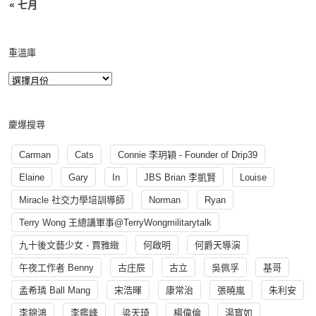
« 七月
重溫庫
慶爆搜尋
Carman
Cats
Connie 李玥穎 - Founder of Drip39
Elaine
Gary
In
JBS Brian 李凱賢
Louise
Miracle 社交力學培訓導師
Norman
Ryan
Terry Wong 王總講軍事@TerryWongmilitarytalk
九十後文藝少女 - 賈雅緻
何啟明
何爵天導演
午夜工作者 Benny
古庄辰
古立
吳佩孚
基哥
孟希璘 Ball Mang
宋浩暉
康常治
張曉嵐
朱利安
李錦鴻
李鑑峰
梁天琦
楊偉倫
湯寳如