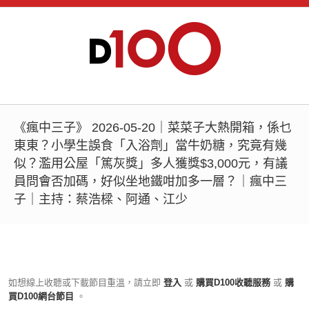
《瘋中三子》 2026-05-20｜菜菜子大熱開箱，係乜
東東？小學生誤食「入浴劑」當牛奶糖，究竟有幾
似？濫用公屋「篤灰獎」多人獲獎$3,000元，有議
員問會否加碼，好似坐地鐵咁加多一層？｜瘋中三
子｜主持：蔡浩樑、阿通、江少
如想線上收聽或下載節目重溫，請立即
登入
或
購買D100收聽服務
或
購
買D100網台節目
。