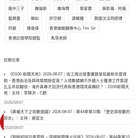
瘋中三子
羅倫斯
羅海憫
葉家寶
薛影儀 - 阿儀
藍精靈
蝌蚪
許莎朗
譚雁瞳
鄭遨汶法筠師傅
阿銀
陳俊偉
香港催眠輔導中心 Tim Sir
香港記憶學院總監
馬哥老師
近期文章
《D100 新聞天地》2026-08-07｜街工再出發重獲藝發局最新年度資
助，香港由治及興政策開始從寬？入境數據顯示外籍人士獲港工作簽證
比五年前翻倍，海外真專才回流代表新香港環境真轉好？｜D100新聞天
地｜主持：李錦洪、C朗
2026/08/07
《蔣權天下之術數通識》2026-08-07︱第44季第10集:「歴史與術數的
契合」｜主持：蔣匡文
2026/08/07
《劉銳紹採訪風雲錄 – 穿越新聞烽火50年》2026-08-07︱第44季第10