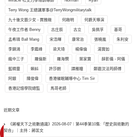
Miracle 社交力學培訓導師
Norman
Ryan
Terry Wong 王總講軍事@TerryWongmilitarytalk
九十後文藝少女 - 賈雅緻
何啟明
何爵天導演
午夜工作者 Benny
古庄辰
古立
吳佩孚
基哥
孟希璘 Ball Mang
宋浩暉
康常治
張曉嵐
朱利安
李錦鴻
李鑑峰
梁天琦
楊偉倫
湯寳如
瘋中三子
羅倫斯
羅海憫
葉家寶
薛影儀 - 阿儀
藍精靈
蝌蚪
許莎朗
譚雁瞳
鄭遨汶法筠師傅
阿銀
陳俊偉
香港催眠輔導中心 Tim Sir
香港記憶學院總監
馬哥老師
近期文章
《蔣權天下之術數通識》2026-08-07︱第44季第10集:「歴史與術數的
契合」｜主持：蔣匡文