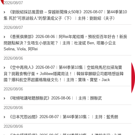
2026/08/07
《劉銳紹採訪風雲錄 – 穿越新聞烽火50年》2026-08-07︱第44季第10
集 死於”可原諒殺人“的黎漢成父子（下）︱主持：劉銳紹（夫子）
2026/08/07
《香蕉俱樂部》2026-08-06︱阿Rei年尾結婚，預祝佢百年好合！新房
問題點解決？生唔生小朋友呢？︱主持：杜浚斌 Ben, 塔羅小公主
Selina, Viola, 阿Rei
2026/08/06
《空中再飛人》2026-08-07︱第44季第10集｜空姐飛馬尼拉掃淘寶
貨？挑戰食鴨仔蛋 + Jollibee隱藏用法！︱韓妹寧願瞓公司都唔想返韓
國？爆料航空界超嚴格階級文化！︱主持：寶珠、寶堅、Jack
2026/08/06
《啱傾啱講啱聽顏聯武》2026-08-06︱︱主持：顏聯武
2026/08/06
《日本咒怨凶間》2026-08-07︱第44季第10集：︱主持：藍秀朗
2026/08/06