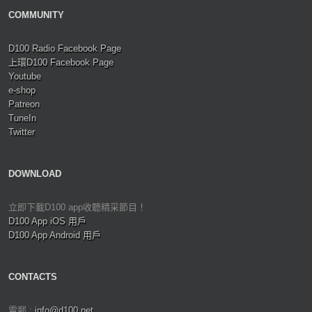
COMMUNITY
D100 Radio Facebook Page
上環D100 Facebook Page
Youtube
e-shop
Patreon
TuneIn
Twitter
DOWNLOAD
立即下載D100 app收聽精采節目！
D100 App iOS 用戶
D100 App Android 用戶
CONTACTS
電郵 :
info@d100.net