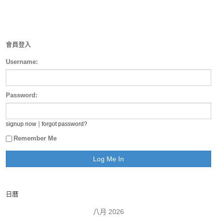
會員登入
Username:
Password:
|
signup now
forgot password?
Remember Me
日曆
八月 2026