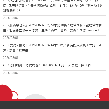
《沈大師講投資》2026-08-05︱第44季第10集 – 1.港股市況，2.道
指，3.美匯指數，4.美國信貸違約掉期︱主持：沈振盈（逢星期三晚上9
點後更新！）
2026/08/06
《寶寶搞乜鬼》2026-08-07︱第44季第10集︰唔係李賢，都唔係林秀
怡，佢係獨立歌手 – 李然︱主持：寶珠、寶堅 嘉賓：李然 Leanne Li
2026/08/06
《虎豹 • 獵奇》2026-08-07︱第44季10集：御用闊太演員︱主持：江
少，嘉賓：蘇恩磁
2026/08/06
《恩典時刻：時代論壇》2026-08-06 主持： 羅民威、陳珏明
2026/08/06