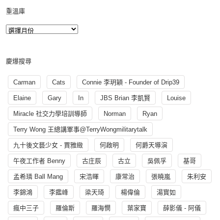
重溫庫
慶爆搜尋
Carman
Cats
Connie 李玥穎 - Founder of Drip39
Elaine
Gary
In
JBS Brian 李凱賢
Louise
Miracle 社交力學培訓導師
Norman
Ryan
Terry Wong 王總講軍事@TerryWongmilitarytalk
九十後文藝少女 - 賈雅緻
何啟明
何爵天導演
午夜工作者 Benny
古庄辰
古立
吳佩孚
基哥
孟希璘 Ball Mang
宋浩暉
康常治
張曉嵐
朱利安
李錦鴻
李鑑峰
梁天琦
楊偉倫
湯寳如
瘋中三子
羅倫斯
羅海憫
葉家寶
薛影儀 - 阿儀