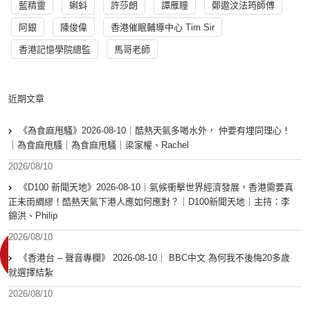
藍精靈
蝌蚪
許莎朗
譚雁瞳
鄭遨汶法筠師傅
阿銀
陳俊偉
香港催眠輔導中心 Tim Sir
香港記憶學院總監
馬哥老師
近期文章
《為食麻甩騷》2026-08-10｜酷熱天氣多喝水外， 仲要有埋同理心！
｜為食麻甩騷｜為食麻甩騷｜梁家權、Rachel
2026/08/10
《D100 新聞天地》2026-08-10｜氣候衝擊世界經濟發展，香港需要真
正未雨綢繆！酷熱天氣下港人應如何應對？｜D100新聞天地｜主持：李
錦洪、Philip
2026/08/10
《香港台 – 聲音專欄》 2026-08-10｜ BBC中文 為何我不後悔20多歲
就選擇結紮
2026/08/10