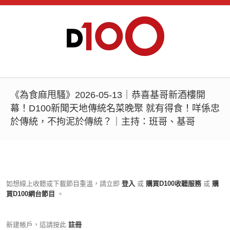
《為食麻甩騷》2026-05-13｜恭喜基哥新酒樓開
幕！D100新聞天地傳統名菜晚聚 就有得食！咩係忠
於傳統，不拘泥於傳統？｜主持：班哥、基哥
如想線上收聽或下載節目重溫，請立即
登入
或
購買D100收聽服務
或
購
買D100網台節目
。
新建帳戶，這請按此
註冊