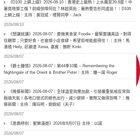
《D100 上綱上線》2026-08-10｜香港史上最熱！上水飆至39.8度！中
暑竟唔算工傷？前線保障何在？林超英批：暑熱警告形同虛設！｜D100
上綱上線︱主持：黃冠斌、禮賢同學、Jack
2026/08/10
《想講就講》2026-08-07｜要做美食家 Foodie，最緊要講真話，對得
住觀眾；只要好食，也會撐小店食肆，希望佢哋能捱得住！｜主持：馬
溱禧 Heily, 莊韻澄 Xenia, 嘉賓：雅軒 Kinki
2026/08/07
《爵士鍾情》2026-08-07︱第44季10集 – Remembering the
Nightingale of the Orient & Brother Peter︱主持：鍾一諾 Roger
2026/08/07
《晚餐新聞》2026-08-07｜全球溫室效應加劇，引發嚴重氣候反常與
極端天氣！各地口號式的綠色出行、減少碳排，實際又做得到嗎？｜晚
餐新聞｜主持：陳珏明、劉銳紹（夫子）
2026/08/07
《恩典時刻：聖樂漫遊》2026年8月07日 主持：以諾
2026/08/07