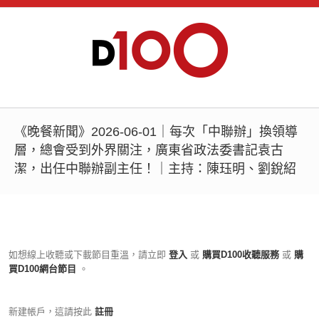
《晚餐新聞》2026-06-01｜每次「中聯辦」換領導
層，總會受到外界關注，廣東省政法委書記袁古
潔，出任中聯辦副主任！｜主持：陳珏明、劉銳紹
如想線上收聽或下載節目重溫，請立即
登入
或
購買D100收聽服務
或
購
買D100網台節目
。
新建帳戶，這請按此
註冊