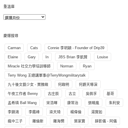
重溫庫
慶爆搜尋
Carman
Cats
Connie 李玥穎 - Founder of Drip39
Elaine
Gary
In
JBS Brian 李凱賢
Louise
Miracle 社交力學培訓導師
Norman
Ryan
Terry Wong 王總講軍事@TerryWongmilitarytalk
九十後文藝少女 - 賈雅緻
何啟明
何爵天導演
午夜工作者 Benny
古庄辰
古立
吳佩孚
基哥
孟希璘 Ball Mang
宋浩暉
康常治
張曉嵐
朱利安
李錦鴻
李鑑峰
梁天琦
楊偉倫
湯寳如
瘋中三子
羅倫斯
羅海憫
葉家寶
薛影儀 - 阿儀