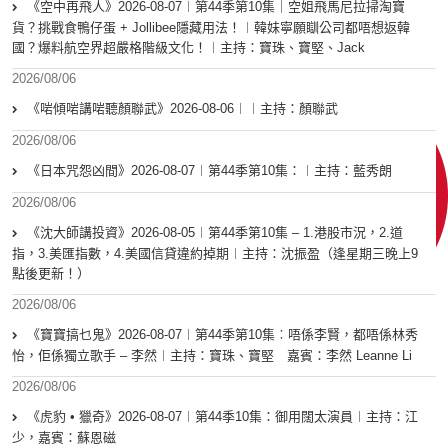
《空中再飛人》2026-08-07︱第44季第10集｜空姐飛馬尼拉掃淘寶
貨？挑戰食鴨仔蛋 + Jollibee隱藏用法！︱韓妹寧願瞓公司都唔想返韓
國？爆料航空界超嚴格階級文化！︱主持：寶珠、寶堅、Jack
2026/08/06
《啱傾啱講啱聽顏聯武》2026-08-06︱︱主持：顏聯武
2026/08/06
《日本咒怨凶間》2026-08-07︱第44季第10集：︱主持：藍秀朗
2026/08/06
《沈大師講投資》2026-08-05︱第44季第10集 – 1.港股市況，2.道
指，3.美匯指數，4.美國信貸違約掉期︱主持：沈振盈（逢星期三晚上9
點後更新！）
2026/08/06
《寶寶搞乜鬼》2026-08-07︱第44季第10集︰唔係李賢，都唔係林秀
怡，佢係獨立歌手 – 李然︱主持：寶珠、寶堅 嘉賓：李然 Leanne Li
2026/08/06
《虎豹 • 獵奇》2026-08-07︱第44季10集：御用闊太演員︱主持：江
少，嘉賓：蘇恩磁