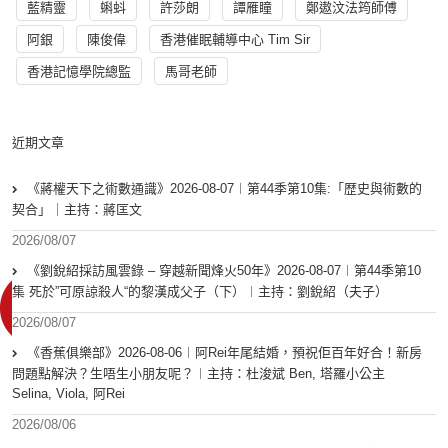
藍精靈
蝌蚪
許莎朗
譚雁瞳
鄭遨汶法筠師傅
阿銀
陳俊偉
香港催眠輔導中心 Tim Sir
香港記憶學院總監
馬哥老師
近期文章
《蔣權天下之術數通識》2026-08-07︱第44季第10集:「歴史與術數的
契合」｜主持：蔣匡文
2026/08/07
《劉銳紹採訪風雲錄 – 穿越新聞烽火50年》2026-08-07︱第44季第10
集 死於”可原諒殺人“的黎漢成父子（下）︱主持：劉銳紹（夫子）
2026/08/07
《香蕉俱樂部》2026-08-06︱阿Rei年尾結婚，預祝佢百年好合！新房
問題點解決？生唔生小朋友呢？︱主持：杜浚斌 Ben, 塔羅小公主
Selina, Viola, 阿Rei
2026/08/06