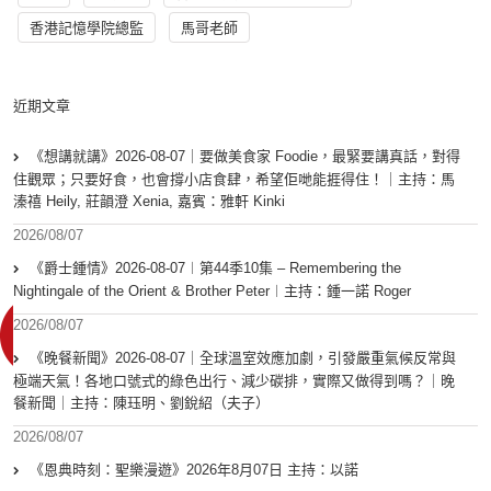
香港記憶學院總監
馬哥老師
近期文章
《想講就講》2026-08-07｜要做美食家 Foodie，最緊要講真話，對得
住觀眾；只要好食，也會撐小店食肆，希望佢哋能捱得住！｜主持：馬
溱禧 Heily, 莊韻澄 Xenia, 嘉賓：雅軒 Kinki
2026/08/07
《爵士鍾情》2026-08-07︱第44季10集 – Remembering the
Nightingale of the Orient & Brother Peter︱主持：鍾一諾 Roger
2026/08/07
《晚餐新聞》2026-08-07｜全球溫室效應加劇，引發嚴重氣候反常與
極端天氣！各地口號式的綠色出行、減少碳排，實際又做得到嗎？｜晚
餐新聞｜主持：陳珏明、劉銳紹（夫子）
2026/08/07
《恩典時刻：聖樂漫遊》2026年8月07日 主持：以諾