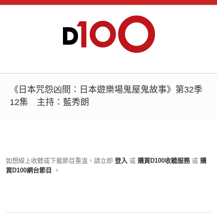
《日本咒怨凶間：日本遊樂場鬼屋鬼故事》第32季
12集 主持：藍秀朗
如想線上收聽或下載節目重溫，請立即
登入
或
購買D100收聽服務
或
購
買D100網台節目
。