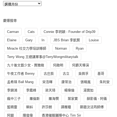
慶爆搜尋
Carman
Cats
Connie 李玥穎 - Founder of Drip39
Elaine
Gary
In
JBS Brian 李凱賢
Louise
Miracle 社交力學培訓導師
Norman
Ryan
Terry Wong 王總講軍事@TerryWongmilitarytalk
九十後文藝少女 - 賈雅緻
何啟明
何爵天導演
午夜工作者 Benny
古庄辰
古立
吳佩孚
基哥
孟希璘 Ball Mang
宋浩暉
康常治
張曉嵐
朱利安
李錦鴻
李鑑峰
梁天琦
楊偉倫
湯寳如
瘋中三子
羅倫斯
羅海憫
葉家寶
薛影儀 - 阿儀
藍精靈
蝌蚪
許莎朗
譚雁瞳
鄭遨汶法筠師傅
阿銀
陳俊偉
香港催眠輔導中心 Tim Sir