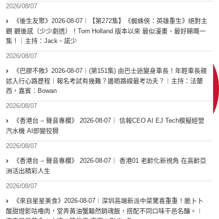
2026/08/07
《後生友聚》2026-08-07︱【第272集】《蜘蛛俠：英雄重生》絕對主
觀 觀後感（少少劇透）！Tom Holland 版本以來 最似漫畫、最好睇嘅一
集！｜主持：Jack、諾少
2026/08/07
《巴膠不敗》2026-08-07︱(第151集) 由巴士迷變身車長！年輕車長親
述入行心路歷程｜報名考試有幾難？邊啲路線最考功夫？︱主持：法蘭
西，嘉賓︰Bowan
2026/08/07
《香港台 – 聲音專欄》 2026-08-07｜ 信報CEO AI EJ Tech模擬經營
汽水機 AI即變狡猾
2026/08/07
《香港台 – 聲音專欄》 2026-08-07｜ 香港01 老齡化新視角 在高齡亞
洲活出精彩人生
2026/08/07
《來自星星美食》2026-08-07︱深圳高端新派中菜驚喜重重！脆卜卜
酸甜燈影咕嚕肉，堂弄黃油蟹黯然銷魂飯，搭配不同口味干邑名釀。︱