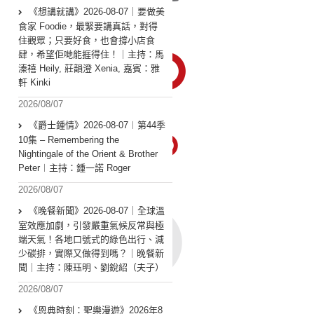
《想講就講》2026-08-07｜要做美
食家 Foodie，最緊要講真話，對得
住觀眾；只要好食，也會撐小店食
肆，希望佢哋能捱得住！｜主持：馬
溱禧 Heily, 莊韻澄 Xenia, 嘉賓：雅
軒 Kinki
2026/08/07
《爵士鍾情》2026-08-07︱第44季
10集 – Remembering the
Nightingale of the Orient & Brother
Peter︱主持：鍾一諾 Roger
2026/08/07
《晚餐新聞》2026-08-07｜全球溫
室效應加劇，引發嚴重氣候反常與極
端天氣！各地口號式的綠色出行、減
少碳排，實際又做得到嗎？｜晚餐新
聞｜主持：陳珏明、劉銳紹（夫子）
2026/08/07
《恩典時刻：聖樂漫遊》2026年8