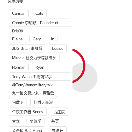
慶爆搜尋
Carman
Cats
Connie 李玥穎 - Founder of
Drip39
Elaine
Gary
In
JBS Brian 李凱賢
Louise
Miracle 社交力學培訓導師
Norman
Ryan
Terry Wong 王總講軍事
@TerryWongmilitarytalk
九十後文藝少女 - 賈雅緻
何啟明
何爵天導演
午夜工作者 Benny
古庄辰
古立
吳佩孚
基哥
孟希璘 Ball Mang
宋浩暉