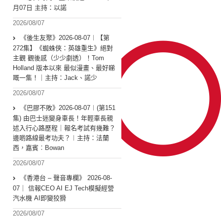
月07日 主持：以諾
2026/08/07
《後生友聚》2026-08-07︱【第
272集】《蜘蛛俠：英雄重生》絕對
主觀 觀後感（少少劇透）！Tom
Holland 版本以來 最似漫畫、最好睇
嘅一集！｜主持：Jack、諾少
2026/08/07
《巴膠不敗》2026-08-07︱(第151
集) 由巴士迷變身車長！年輕車長親
述入行心路歷程｜報名考試有幾難？
邊啲路線最考功夫？︱主持：法蘭
西，嘉賓︰Bowan
2026/08/07
《香港台 – 聲音專欄》 2026-08-
07｜ 信報CEO AI EJ Tech模擬經營
汽水機 AI即變狡猾
2026/08/07