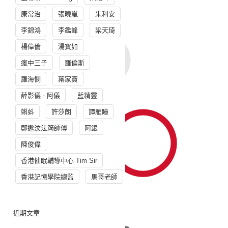
康常治
張曉嵐
朱利安
李錦鴻
李鑑峰
梁天琦
楊偉倫
湯寳如
瘋中三子
羅倫斯
羅海憫
葉家寶
薛影儀 - 阿儀
藍精靈
蝌蚪
許莎朗
譚雁瞳
鄭遨汶法筠師傅
阿銀
陳俊偉
香港催眠輔導中心 Tim Sir
香港記憶學院總監
馬哥老師
近期文章