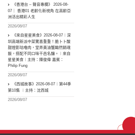
《香港台 – 聲音專欄》 2026-08-
07｜ 香港01 老齡化新視角 在高齡亞
洲活出精彩人生
2026/08/07
《來自星星美食》2026-08-07︱深
圳高端新派中菜驚喜重重！脆卜卜酸
甜燈影咕嚕肉，堂弄黃油蟹黯然銷魂
飯，搭配不同口味干邑名釀。︱來自
星星美食︱主持：陳俊偉 嘉賓：
Philip Fung
2026/08/07
《西城故事》2026-08-07︱第44季
第10集 ︱主持：沈西城
2026/08/07