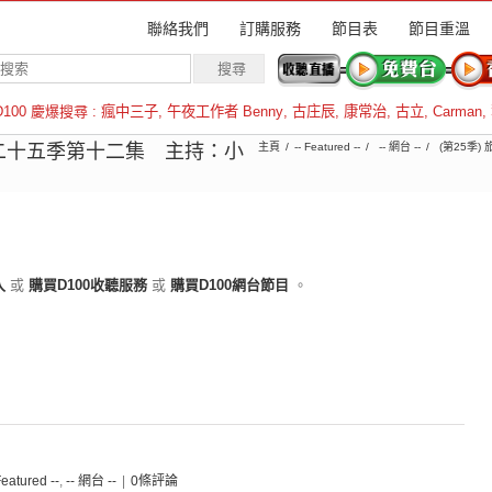
聯絡我們
訂購服務
節目表
節目重溫
D100 慶爆搜尋 :
瘋中三子
,
午夜工作者 Benny
,
古庄辰
,
康常治
,
古立
,
Carman
,
羅倫斯
二十五季第十二集 主持：小
主頁
-- Featured --
-- 網台 --
(第25季)
入
或
購買D100收聽服務
或
購買D100網台節目
。
Featured --
,
-- 網台 --
|
0條評論