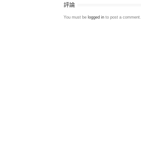
評論
You must be
logged in
to post a comment.