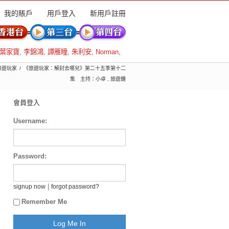
我的賬戶
用戶登入
新用戶註冊
葉家寶
,
李錦鴻
,
譚雁瞳
,
朱利安
,
Norman
,
 旅遊玩家
《旅遊玩家：解封去哪兒》第二十五季第十二
集 主持：小卓 , 旅遊鍾
會員登入
Username:
Password:
|
signup now
forgot password?
Remember Me