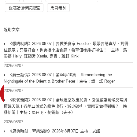
香港記憶學院總監
馬哥老師
近期文章
《想講就講》2026-08-07｜要做美食家 Foodie，最緊要講真話，對得
住觀眾；只要好食，也會撐小店食肆，希望佢哋能捱得住！｜主持：馬
溱禧 Heily, 莊韻澄 Xenia, 嘉賓：雅軒 Kinki
2026/08/07
《爵士鍾情》2026-08-07︱第44季10集 – Remembering the
Nightingale of the Orient & Brother Peter︱主持：鍾一諾 Roger
2026/08/07
《晚餐新聞》2026-08-07｜全球溫室效應加劇，引發嚴重氣候反常與
極端天氣！各地口號式的綠色出行、減少碳排，實際又做得到嗎？｜晚
餐新聞｜主持：陳珏明、劉銳紹（夫子）
2026/08/07
《恩典時刻：聖樂漫遊》2026年8月07日 主持：以諾