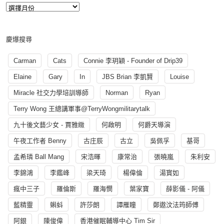
慶爆搜尋
Carman
Cats
Connie 李玥穎 - Founder of Drip39
Elaine
Gary
In
JBS Brian 李凱賢
Louise
Miracle 社交力學培訓導師
Norman
Ryan
Terry Wong 王總講軍事@TerryWongmilitarytalk
九十後文藝少女 - 賈雅緻
何啟明
何爵天導演
午夜工作者 Benny
古庄辰
古立
吳佩孚
基哥
孟希璘 Ball Mang
宋浩暉
康常治
張曉嵐
朱利安
李錦鴻
李鑑峰
梁天琦
楊偉倫
湯寳如
瘋中三子
羅倫斯
羅海憫
葉家寶
薛影儀 - 阿儀
藍精靈
蝌蚪
許莎朗
譚雁瞳
鄭遨汶法筠師傅
阿銀
陳俊偉
香港催眠輔導中心 Tim Sir