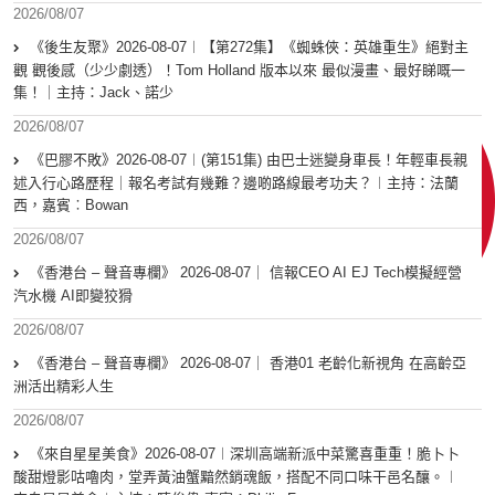
2026/08/07
《後生友聚》2026-08-07︱【第272集】《蜘蛛俠：英雄重生》絕對主
觀 觀後感（少少劇透）！Tom Holland 版本以來 最似漫畫、最好睇嘅一
集！｜主持：Jack、諾少
2026/08/07
《巴膠不敗》2026-08-07︱(第151集) 由巴士迷變身車長！年輕車長親
述入行心路歷程｜報名考試有幾難？邊啲路線最考功夫？︱主持：法蘭
西，嘉賓︰Bowan
2026/08/07
《香港台 – 聲音專欄》 2026-08-07｜ 信報CEO AI EJ Tech模擬經營
汽水機 AI即變狡猾
2026/08/07
《香港台 – 聲音專欄》 2026-08-07｜ 香港01 老齡化新視角 在高齡亞
洲活出精彩人生
2026/08/07
《來自星星美食》2026-08-07︱深圳高端新派中菜驚喜重重！脆卜卜
酸甜燈影咕嚕肉，堂弄黃油蟹黯然銷魂飯，搭配不同口味干邑名釀。︱