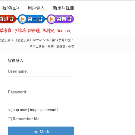
我的賬戶
用戶登入
新用戶註冊
葉家寶
,
李錦鴻
,
譚雁瞳
,
朱利安
,
Norman
,
 旅遊玩家
《旅遊玩家》2025-05-16︱第39季第11集：
八重山諸島︱主持 : 旅遊鍾 , 小卓
會員登入
Username:
Password:
|
signup now
forgot password?
Remember Me