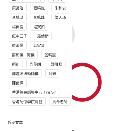
康常治
張曉嵐
朱利安
李錦鴻
李鑑峰
梁天琦
楊偉倫
湯寳如
瘋中三子
羅倫斯
羅海憫
葉家寶
薛影儀 - 阿儀
藍精靈
蝌蚪
許莎朗
譚雁瞳
鄭遨汶法筠師傅
阿銀
陳俊偉
香港催眠輔導中心 Tim Sir
香港記憶學院總監
馬哥老師
近期文章