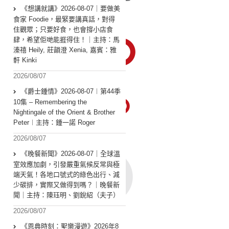
《想講就講》2026-08-07｜要做美
食家 Foodie，最緊要講真話，對得
住觀眾；只要好食，也會撐小店食
肆，希望佢哋能捱得住！｜主持：馬
溱禧 Heily, 莊韻澄 Xenia, 嘉賓：雅
軒 Kinki
2026/08/07
《爵士鍾情》2026-08-07︱第44季
10集 – Remembering the
Nightingale of the Orient & Brother
Peter︱主持：鍾一諾 Roger
2026/08/07
《晚餐新聞》2026-08-07｜全球溫
室效應加劇，引發嚴重氣候反常與極
端天氣！各地口號式的綠色出行、減
少碳排，實際又做得到嗎？｜晚餐新
聞｜主持：陳珏明、劉銳紹（夫子）
2026/08/07
《恩典時刻：聖樂漫遊》2026年8