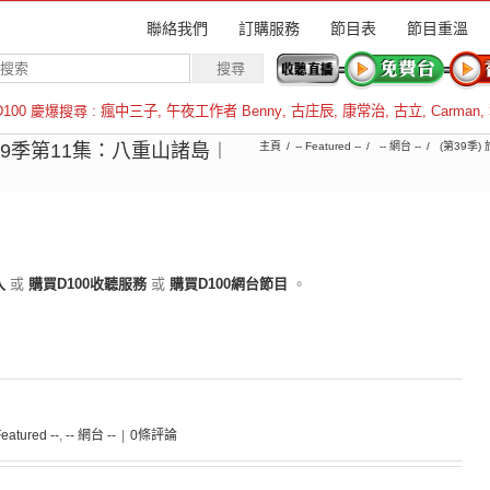
聯絡我們
訂購服務
節目表
節目重溫
D100 慶爆搜尋 :
瘋中三子
,
午夜工作者 Benny
,
古庄辰
,
康常治
,
古立
,
Carman
,
羅倫斯
第39季第11集：八重山諸島︱
主頁
-- Featured --
-- 網台 --
(第39季)
入
或
購買D100收聽服務
或
購買D100網台節目
。
Featured --
,
-- 網台 --
|
0條評論