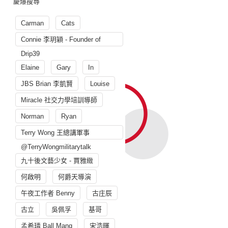
慶爆搜尋
Carman
Cats
Connie 李玥穎 - Founder of
Drip39
Elaine
Gary
In
JBS Brian 李凱賢
Louise
Miracle 社交力學培訓導師
Norman
Ryan
Terry Wong 王總講軍事
@TerryWongmilitarytalk
九十後文藝少女 - 賈雅緻
何啟明
何爵天導演
午夜工作者 Benny
古庄辰
古立
吳佩孚
基哥
孟希璘 Ball Mang
宋浩暉