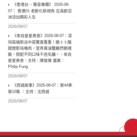
《香港台 – 聲音專欄》 2026-08-
07｜ 香港01 老齡化新視角 在高齡亞
洲活出精彩人生
2026/08/07
《來自星星美食》2026-08-07︱深
圳高端新派中菜驚喜重重！脆卜卜酸
甜燈影咕嚕肉，堂弄黃油蟹黯然銷魂
飯，搭配不同口味干邑名釀。︱來自
星星美食︱主持：陳俊偉 嘉賓：
Philip Fung
2026/08/07
《西城故事》2026-08-07︱第44季
第10集 ︱主持：沈西城
2026/08/07